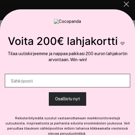
COCOPANDA.FI
Tämä sivusto käyttää evästeitä
Voita 200€ lahjakortti
Meistä
🩷
Käytämme evästeitä tarjoamamme sisällön ja mainosten
Liity jäseneksi
Tilaa uutiskirjeemme ja nappaa paikkasi 200 euron lahjakortin
räätälöimiseen, sosiaalisen median ominaisuuksien tukemiseen ja
arvontaan. Win-win!
kävijämäärämme analysoimiseen. Lisäksi jaamme sosiaalisen median,
mainosalan ja analytiikka-alan kumppaneillemme tietoja siitä, miten
käytät sivustoamme. Kumppanimme voivat yhdistää näitä tietoja muihin
Sähköposti
Olemme osa
Brandsdal Group AS
tietoihin, joita olet antanut heille tai joita on kerätty, kun olet käyttänyt
heidän palvelujaan.
Jos haluat henkilökohtaista neuvoa ammattitason hiustuotteista,
Osallistu nyt
klikkaa
tästä
.
SALLI KAIKKI EVÄSTEET
Rekisteröitymällä suostut vastaanottamaan markkinointiviestejä
uutuuksista, inspiraatiosta ja parhaista eduista ensimmäisten joukossa. Voit
peruuttaa tilauksen sähköpostitse milloin tahansa klikkaamalla viesteissä
olevaa peruutuslinkkiä.