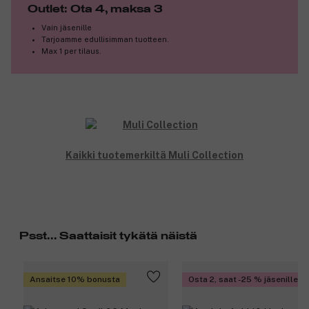
Outlet: Ota 4, maksa 3
Nikkelitön.
Vain jäsenille
Tuotenumero:
3323150
Tarjoamme edullisimman tuotteen.
Max 1 per tilaus.
Kaikki tuotemerkiltä Muli Collection
Psst... Saattaisit tykätä näistä
Ansaitse 10% bonusta
Osta 2, saat -25 % jäsenille