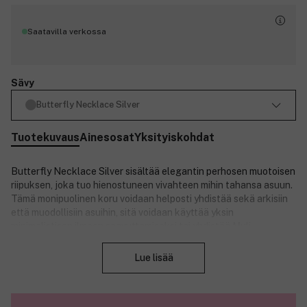
Saatavilla verkossa
Sävy
Butterfly Necklace Silver
Tuotekuvaus
Ainesosat
Yksityiskohdat
Butterfly Necklace Silver sisältää elegantin perhosen muotoisen
riipuksen, joka tuo hienostuneen vivahteen mihin tahansa asuun.
Tämä monipuolinen koru voidaan helposti yhdistää sekä arkisiin
että muodollisiin asuihin, sitä voidaan käyttää yksin
minimalistisen ilmeen saavuttamiseksi tai yhdistää Muli
Sulje
Collection Butterfly Studs Silver -korvakorujen kanssa
täydellisen setin luomiseksi. Valmistettu 925 hopeapinnoitetusta
Lue lisää
teräksestä, pituus 37,5 cm ja 5 cm jatke. Toimitetaan Muli
Collection -merkittyssä säilytyspussissa.
Koko: 37,5+5 cm.