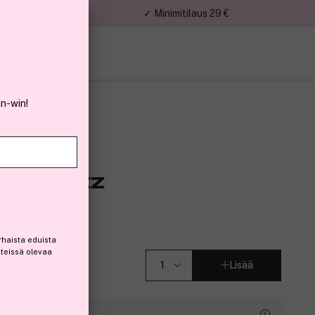
nnat
✓ Minimitilaus 29 €
in-win!
 Biarritz
0ml
rhaista eduista
steissä olevaa
Lisää