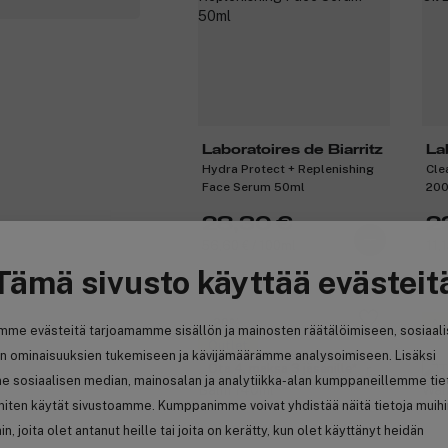
Laboratoires de Biarritz
La
Hydra Protect + Replenishing
Cle
Face Serum 50ml
20
28,30 €
2
56,60 € / 100ml
11,
Tämä sivusto käyttää evästeit
-20%
An
mme evästeitä tarjoamamme sisällön ja mainosten räätälöimiseen, sosiaal
Outlet
n ominaisuuksien tukemiseen ja kävijämäärämme analysoimiseen. Lisäksi
Ota 4, maksa 3 jäsenille
e sosiaalisen median, mainosalan ja analytiikka-alan kumppaneillemme tie
 miten käytät sivustoamme. Kumppanimme voivat yhdistää näitä tietoja muih
hin, joita olet antanut heille tai joita on kerätty, kun olet käyttänyt heidän