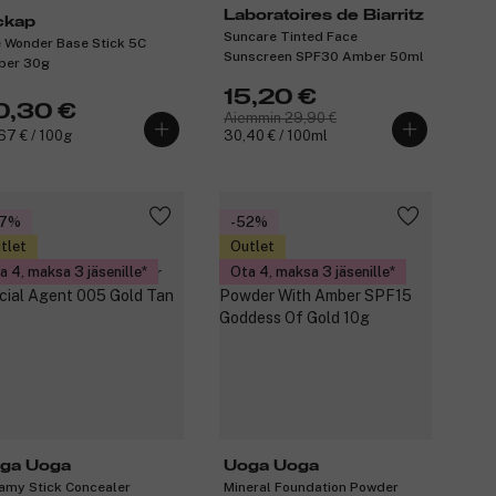
Laboratoires de Biarritz
ckap
Suncare Tinted Face
 Wonder Base Stick 5C
Sunscreen SPF30 Amber 50ml
ber 30g
15,20 €
0,30 €
Aiemmin 29,90 €
67 € / 100g
30,40 € / 100ml
47%
-52%
tlet
Outlet
a 4, maksa 3 jäsenille
Ota 4, maksa 3 jäsenille
ga Uoga
Uoga Uoga
amy Stick Concealer
Mineral Foundation Powder