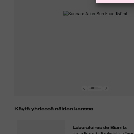
Käytä yhdessä näiden kanssa
Laboratoires de Biarritz
Hydra Protect + Replenishing Fac