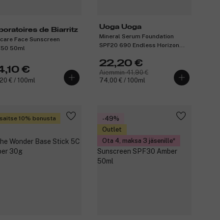
Uoga Uoga
boratoires de Biarritz
Mineral Serum Foundation
care Face Sunscreen
SPF20 690 Endless Horizon
50 50ml
30ml
22,20 €
4,10 €
Aiemmin 41,90 €
20 € / 100ml
74,00 € / 100ml
saitse 10% bonusta
-49%
Outlet
Ota 4, maksa 3 jäsenille