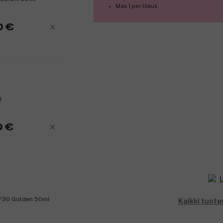
Max 1 per tilaus.
0 €
l
0 €
PF30 Golden 50ml
Kaikki tuote