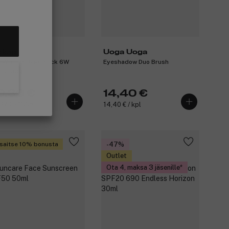
ckap
Uoga Uoga
 Wonder Base Stick 6W
Eyeshadow Duo Brush
nut 30g
0,30 €
14,40 €
67 € / 100g
14,40 € / kpl
saitse 10% bonusta
-47%
Outlet
Ota 4, maksa 3 jäsenille