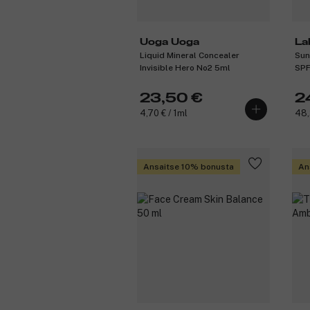
Uoga Uoga
La
Liquid Mineral Concealer
Sun
Invisible Hero No2 5ml
SPF
23,50 €
2
4,70 € / 1ml
48,
Ansaitse 10% bonusta
An