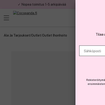
✓ Nopea toimitus 1-5 arkipäivää
✓ Tu
Tilaa 
Ale Ja Tarjoukset
/
Outlet
/
Outlet Ihonhoito
Sähköposti
Rekisteröitymä
ensimmäisten 