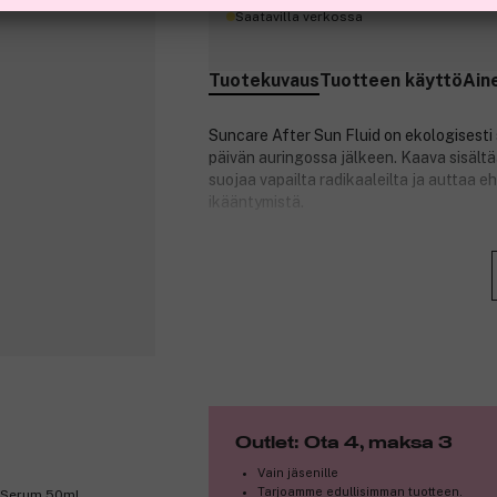
Saatavilla verkossa
Tuotekuvaus
Tuotteen käyttö
Ain
Suncare After Sun Fluid on ekologisesti se
päivän auringossa jälkeen. Kaava sisältä
suojaa vapailta radikaaleilta ja auttaa
ikääntymistä.
Kevyt geeli-voide-tekstuuri imeytyy nope
iholla. Auringonoton jälkeen iho voi usei
helpotusta ja jättää ihon pehmeäksi, joust
ainesosilla ja miedolla, luonnollisella sh
Sopii kaikille ihotyypeille, mukaan lukien
alkaen. Myös sopiva raskaana oleville ja 
kosteuttavana ja rauhoittavana vartalov
Tuotenumero:
3323966
Outlet: Ota 4, maksa 3
Vain jäsenille
Tarjoamme edullisimman tuotteen.
e Serum 50ml