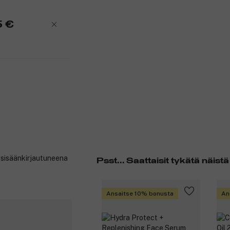
5 €
t sisäänkirjautuneena
Psst... Saattaisit tykätä näistä
Ansaitse 10% bonusta
An