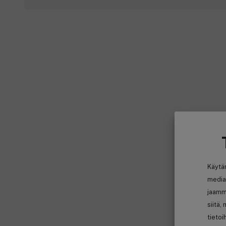
Käytä
media
jaamm
siitä,
tietoi