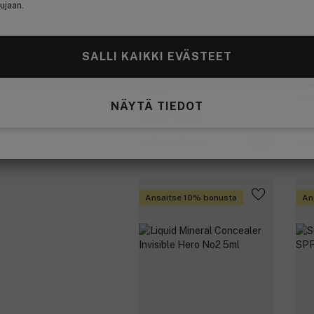
ujaan.
SALLI KAIKKI EVÄSTEET
Uoga Uoga
Hi
More Energy Repair Hair Balm
The
140ml
Wal
NÄYTÄ TIEDOT
16,70 €
2
Aiemmin 20,90 €
11,93 € / 100ml
67,
Ansaitse 10% bonusta
An