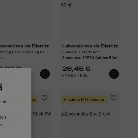
boratoires de Biarritz
Laboratoires de Biarritz
ansing Care Cleansing Oil
Suncare Tinted Face
0ml
Sunscreen SPF30 Golden 50ml
2,30 €
26,45 €
15 € / 100ml
52,90 € / 100ml
ä
saitse 10% bonusta
Ansaitse 10% bonusta
isen
toja
in