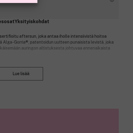
esosat
Yksityiskohdat
rtifioitu aftersun, joka antaa iholle intensiivistä hoitoa
ä Alga-Gorria®, patentoidun uutteen punaisista levistä, joka
 ehkäisemään auringon altistuksesta johtuvaa ennenaikaista
asti, antaa välitöntä kosteutusta ja tuntuu virkistävältä
Sulje
n tuntua kireältä ja ärtyneeltä – After Sun Fluid antaa nopeaa
Lue lisää
avaksi ja miellyttäväksi. Rikastettu luonnollisilla hoitavilla
ea- ja kookosöljyn tuoksulla.
 herkälle iholle, ja voi käyttää koko perheessä 1-vuotiaasta
imettäville naisille. Voidaan käyttää ympäri vuoden
oiteena.