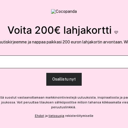
rvallinen verkkokauppa
✓ Kilpailukykyiset hi
Löydä suosikkisi 25.389 tuotteen joukosta..
Voita 200€ lahjakortti
🩷
uutiskirjeemme ja nappaa paikkasi 200 euron lahjakortin arvontaan. W
Outlet
Ota 4, maksa 3 jäsenille
Laboratoires de
Osallistu nyt
Suncare After Sun Fluid 15
-19%
Vain 3 varastossa
llä suostut vastaanottamaan markkinointiviestejä uutuuksista, inspiraatiosta ja pa
joukossa. Voit peruuttaa tilauksen sähköpostitse milloin tahansa klikkaamalla vie
17,35 €
peruutuslinkkiä.
Ennen: 21,45 €
|
11,57 € / 100ml
Ehdot
ja
tietosuoja
rekisteröitymiselle