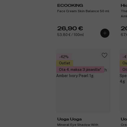
ECOOKING
Hi
Face Cream Skin Balance 50 ml
The
Am
26,90 €
2
53,80 € / 100ml
67,
-42%
-
Outlet
Ou
Ota 4, maksa 3 jäsenille
Ot
Uoga Uoga
Uo
Mineral Eye Shadow With
Cre