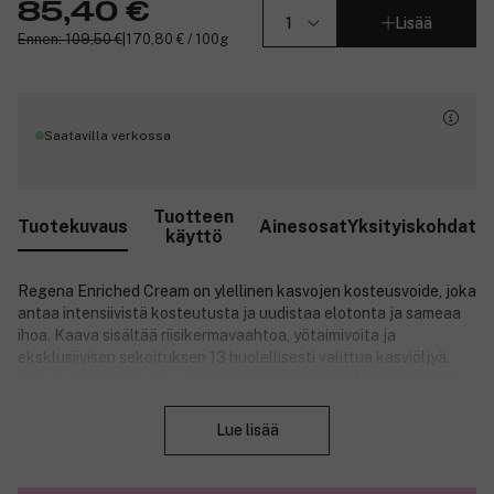
85,40 €
Lisää
Ennen: 109,50 €
|
170,80 € / 100g
Saatavilla verkossa
Tuotteen
Tuotekuvaus
Ainesosat
Yksityiskohdat
käyttö
Regena Enriched Cream on ylellinen kasvojen kosteusvoide, joka
antaa intensiivistä kosteutusta ja uudistaa elotonta ja sameaa
ihoa. Kaava sisältää riisikermavaahtoa, yötaimivoita ja
eksklusiivisen sekoituksen 13 huolellisesti valittua kasviöljyä,
jotka työskentelevät syvällä korjatakseen ja pehmentääkseen
Sulje
ihoa. Lisäksi voide sisältää Waphytos omia kasviuutteita sekä
kosteuttavia ainesosia, kuten someiyoshinoa, suizenjinoria ja
Lue lisää
nonia. Siinä on virkistävä, kohottava tuoksu, joka perustuu 12
eteeriseen öljyyn, mukaan lukien jasmiini, suitsuke, geranium,
roomalainen kamomilla, ylang-ylang, kamferi ja vetiveri.