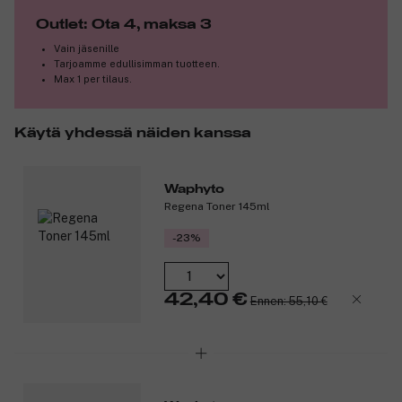
Outlet: Ota 4, maksa 3
Sopii erityisesti kypsälle, kuivalle tai elottomalle iholle.
Vain jäsenille
Tuotenumero:
3325955
Tarjoamme edullisimman tuotteen.
Max 1 per tilaus.
Käytä yhdessä näiden kanssa
Waphyto
Regena Toner 145ml
-23%
42,40 €
Ennen: 55,10 €