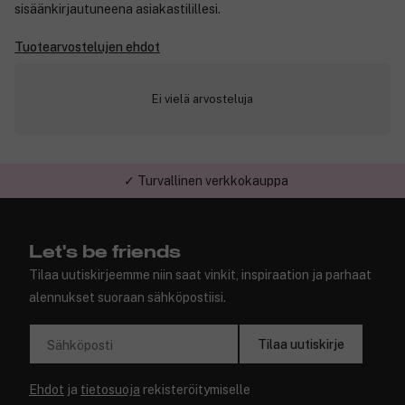
sisäänkirjautuneena asiakastilillesi.
Tuotearvostelujen ehdot
Ei vielä arvosteluja
✓ Turvallinen verkkokauppa
Let's be friends
Tilaa uutiskirjeemme niin saat vinkit, inspiraation ja parhaat
alennukset suoraan sähköpostiisi.
Tilaa uutiskirje
Sähköposti
Ehdot
ja
tietosuoja
rekisteröitymiselle