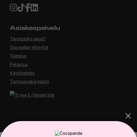
Asiakaspalvelu
Tarvitsetko apua?
Ota meihin yhteyttä
Toimitus
Palautus
Käyttöehdot
Tietosuojakäytäntö