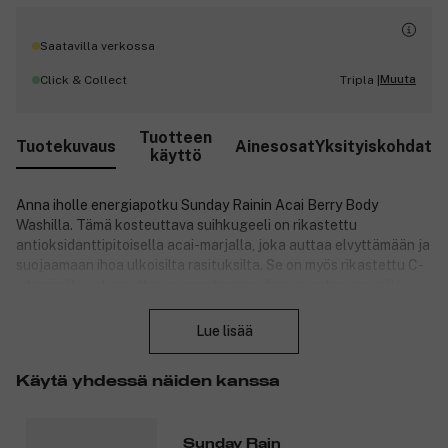
Saatavilla verkossa
Muuta
Click & Collect
Tripla |
Tuotteen
Tuotekuvaus
Ainesosat
Yksityiskohdat
käyttö
Anna iholle energiapotku Sunday Rainin Acai Berry Body
Washilla. Tämä kosteuttava suihkugeeli on rikastettu
antioksidanttipitoisella acai-marjalla, joka auttaa elvyttämään ja
suojaamaan ihoa ulkoisilta rasituksilta. Se on myös rikastettu C-
vitamiinilla, joka auttaa nuorentamaan ihoa ja antamaan sille
Sulje
kauniin, luonnollisen hehkun. Pehmeät, miellyttävän tuoksuiset
kuplat jättävät ihon puhtaaksi, kosteutetuksi ja
Lue lisää
hyväntuoksuiseksi! Täydellinen päivittäiseen käyttöön pehmeälle
ja hyvin hoidetulle iholle. Vaahdottuu helposti, puhdistaa
Käytä yhdessä näiden kanssa
hellävaraisesti ja jättää ihon raikkaaksi, pehmeäksi ja
hyväntuoksuiseksi.
Tuotenumero:
3326556
Sunday Rain