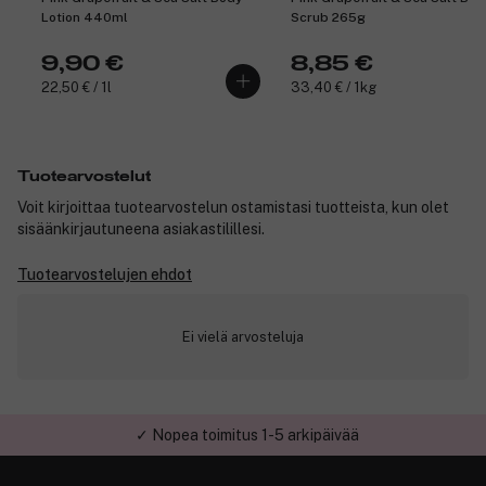
Lotion 440ml
Scrub 265g
9,90 €
8,85 €
22,50 € / 1l
33,40 € / 1kg
Tuotearvostelut
Voit kirjoittaa tuotearvostelun ostamistasi tuotteista, kun olet
sisäänkirjautuneena asiakastilillesi.
Tuotearvostelujen ehdot
Ei vielä arvosteluja
✓ Nopea toimitus 1-5 arkipäivää
✓ Turvallinen verkkokauppa