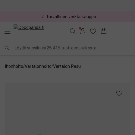
✓ Turvallinen verkkokauppa
✓ Kilpailukykyiset hinnat
Löydä suosikkisi 25.415 tuotteen joukosta..
Ihonhoito
/
Vartalonhoito
/
Vartalon Pesu