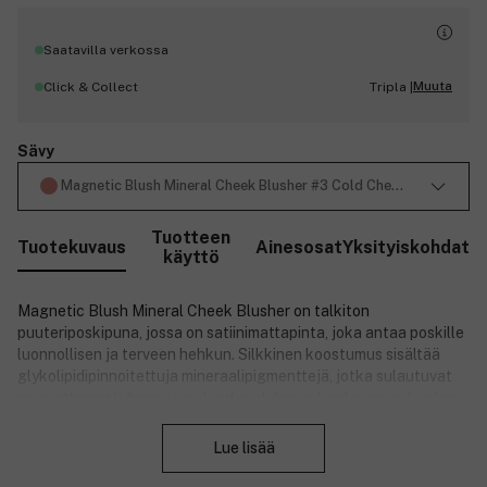
Saatavilla verkossa
Muuta
Click & Collect
Tripla |
Sävy
Magnetic Blush Mineral Cheek Blusher #3 Cold Cheeks 6g
Tuotteen
Tuotekuvaus
Ainesosat
Yksityiskohdat
käyttö
Magnetic Blush Mineral Cheek Blusher on talkiton
puuteriposkipuna, jossa on satiinimattapinta, joka antaa poskille
luonnollisen ja terveen hehkun. Silkkinen koostumus sisältää
glykolipidipinnoitettuja mineraalipigmenttejä, jotka sulautuvat
saumattomasti ihoon ja mukautuvat ihon rakenteeseen, luoden
Sulje
ihon kaltaisen, tasaisen pinnan. Antaa hienovaraisen, mutta
merkittävän lämmön kasvoille. Poskipunaa voidaan käyttää
Lue lisää
poskilla, nenällä ja silmäluomilla kokonaisvaltaisen, raikkaan
ilmeen saavuttamiseksi – täydellinen sekä arkeen että juhlaan.