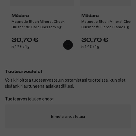
Mádara
Mádara
Magnetic Blush Mineral Cheek
Magnetic Blush Mineral Cheek
Blusher #2 Bare Blossom 6g
Blusher #1 Fierce Flame 6g
30,70 €
30,70 €
5,12 € / 1g
5,12 € / 1g
Tuotearvostelut
Voit kirjoittaa tuotearvostelun ostamistasi tuotteista, kun olet
sisäänkirjautuneena asiakastilillesi.
Tuotearvostelujen ehdot
Ei vielä arvosteluja