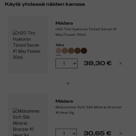
Käytä yhdessä näiden kanssa
Sopii kaikille ihotyypeille.
Tuotenumero:
3327251
Mádara
H2O Tint Hyaluron Tinted Serum #1
May Flower 30ml
Sävy
39,30 €
Mádara
Midsummer Soft Silk Mineral Bronzer
#1 Heat 9g
30,65 €