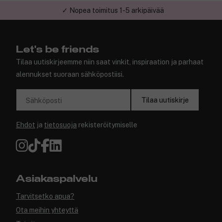
✓ Nopea toimitus 1-5 arkipäivää
✓ Turvallinen verkkokauppa
Let's be friends
Tilaa uutiskirjeemme niin saat vinkit, inspiraation ja parhaat
alennukset suoraan sähköpostiisi.
Tilaa uutiskirje
Sähköposti
Ehdot
ja
tietosuoja
rekisteröitymiselle
Asiakaspalvelu
Tarvitsetko apua?
Ota meihin yhteyttä