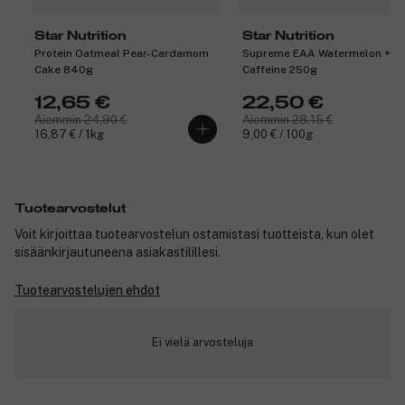
Star Nutrition
Star Nutrition
Protein Oatmeal Pear-Cardamom
Supreme EAA Watermelon +
Cake 840g
Caffeine 250g
12,65 €
22,50 €
Aiemmin 24,90 €
Aiemmin 28,15 €
16,87 € / 1kg
9,00 € / 100g
Tuotearvostelut
Voit kirjoittaa tuotearvostelun ostamistasi tuotteista, kun olet
sisäänkirjautuneena asiakastilillesi.
Tuotearvostelujen ehdot
Ei vielä arvosteluja