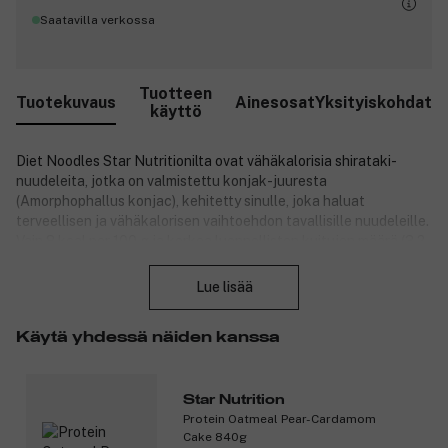
Saatavilla verkossa
Tuotteen
Tuotekuvaus
Ainesosat
Yksityiskohdat
käyttö
Diet Noodles Star Nutritionilta ovat vähäkalorisia shirataki-
nuudeleita, jotka on valmistettu konjak-juuresta
(Amorphophallus konjac), kehitetty sinulle, joka haluat
terveellisen ja vähäkalorisen vaihtoehdon tavallisille nuudeleille.
Vain 8 kcal per 100 g ja korkea luonnollisten kuitujen määrä (3,2
Sulje
g per 100 g) tekevät näistä nuudeleista ihanteellisia sekä
painonhallintaan että tasapainoiseen ruokavalioon. Diet Noodles
Lue lisää
ei sisällä rasvaa, sokeria, gluteenia eikä soijaa, joten ne sopivat
täydellisesti vegaaneille, kasvissyöjille ja henkilöille, joilla on
Käytä yhdessä näiden kanssa
ruoka-aineintoleransseja. Nuudelit ovat helppoja ja nopeita
valmistaa ja niitä voi nauttia sekä kylminä että lämpiminä –
sellaisenaan tai osana suosikkiruokiasi.
Star Nutrition
Edut:
Protein Oatmeal Pear-Cardamom
Cake 840g