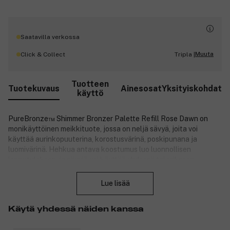
Saatavilla verkossa
Muuta
Click & Collect
Tripla |
Tuotteen
Tuotekuvaus
Ainesosat
Yksityiskohdat
käyttö
PureBronze™ Shimmer Bronzer Palette Refill Rose Dawn on
monikäyttöinen meikkituote, jossa on neljä sävyä, joita voi
käyttää aurinkopuuterina, korostusvärinä, poskipunana ja
luomivärinä. Hehkua antava koostumus luo luonnollisen
lopputuloksen, ja sävyjä voi käyttää yhdessä tai erikseen.
Sulje
Koostumus on vegaaninen, cruelty-free ja ei sisällä synteettisiä
tuoksuja. Rikastettu hoitavilla ainesosilla, kuten
Lue lisää
männynkuoriuutteella, granaattiomenauutteella ja
auringonkukansiemenöljyllä, jotka rauhoittavat ihoa, suojaavat
Käytä yhdessä näiden kanssa
vapailta radikaaleilta ja ylläpitävät kosteustasapainoa.
Tuotenumero:
3329349