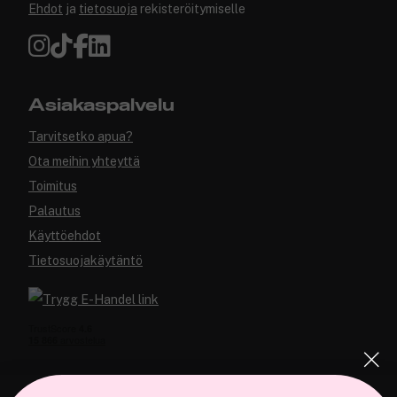
Ehdot
ja
tietosuoja
rekisteröitymiselle
Asiakaspalvelu
Tarvitsetko apua?
Ota meihin yhteyttä
Toimitus
Palautus
Käyttöehdot
Tietosuojakäytäntö