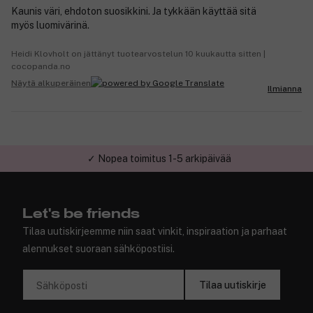
Kaunis väri, ehdoton suosikkini. Ja tykkään käyttää sitä
myös luomivärinä.
Heidi Klovholt on jättänyt tuotearvostelun 10 kuukautta sitten |
cocopanda.no
Näytä alkuperäinen
Ilmianna
✓ Nopea toimitus 1-5 arkipäivää
✓ Turvallinen verkkokauppa
Let's be friends
Tilaa uutiskirjeemme niin saat vinkit, inspiraation ja parhaat
alennukset suoraan sähköpostiisi.
Tilaa uutiskirje
Sähköposti