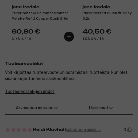
jane iredale
jane iredale
PureBronze™ Shimmer Bronzer
PurePressed Blush #Barley Ro
Palette Refill Copper Dusk 9,9g
3,2g
60,80 €
40,50 €
6,76 € / 1g
12,66 € / 1g
Tuotearvostelut
Voit kirjoittaa tuotearvostelun ostamistasi tuotteista, kun olet
sisäänkirjautuneena asiakastilillesi.
Tuotearvostelujen ehdot
Arvosanan mukaan
Uusimmat
0
Vahvistettu asiakas
Heidi Klovholt