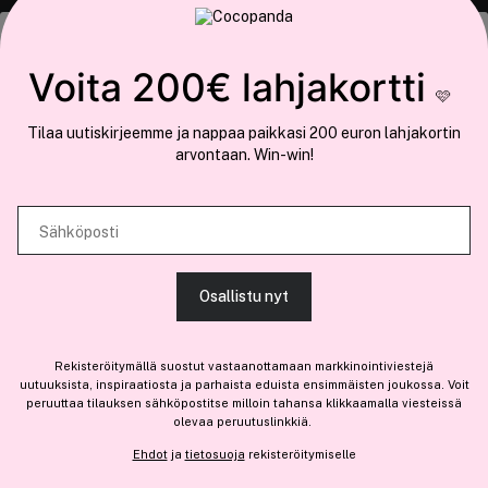
COCOPANDA.FI
Tämä sivusto käyttää evästeitä
Voita 200€ lahjakortti
Meistä
🩷
Käytämme evästeitä tarjoamamme sisällön ja mainosten
Liity jäseneksi
Tilaa uutiskirjeemme ja nappaa paikkasi 200 euron lahjakortin
räätälöimiseen, sosiaalisen median ominaisuuksien tukemiseen ja
arvontaan. Win-win!
kävijämäärämme analysoimiseen. Lisäksi jaamme sosiaalisen median,
mainosalan ja analytiikka-alan kumppaneillemme tietoja siitä, miten
käytät sivustoamme. Kumppanimme voivat yhdistää näitä tietoja muihin
Sähköposti
tietoihin, joita olet antanut heille tai joita on kerätty, kun olet käyttänyt
Olemme osa
Brandsdal Group AS
heidän palvelujaan.
Jos haluat henkilökohtaista neuvoa ammattitason hiustuotteista,
Osallistu nyt
klikkaa
tästä
.
SALLI KAIKKI EVÄSTEET
Rekisteröitymällä suostut vastaanottamaan markkinointiviestejä
uutuuksista, inspiraatiosta ja parhaista eduista ensimmäisten joukossa. Voit
peruuttaa tilauksen sähköpostitse milloin tahansa klikkaamalla viesteissä
olevaa peruutuslinkkiä.
NÄYTÄ TIEDOT
Ehdot
ja
tietosuoja
rekisteröitymiselle