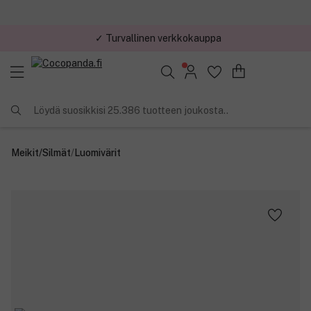
✓ Turvallinen verkkokauppa
✓ Kilpailukykyiset hinnat
Löydä suosikkisi 25.386 tuotteen joukosta..
Meikit
/
Silmät
/
Luomivärit