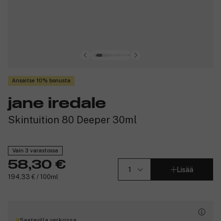
Ansaitse 10% bonusta
jane iredale
Skintuition 80 Deeper 30ml
Vain 3 varastossa
58,30 €
Lisää
194,33 € / 100ml
Saatavilla verkossa