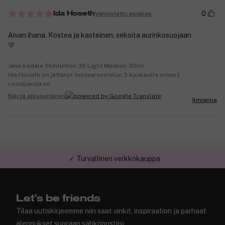
0
Vahvistettu asiakas
Ida Hoseth
Aivan ihana. Kostea ja kasteinen, sekoita aurinkosuojaan
💛
Jane Iredale Skintuition 36 Light Medium 30ml
Ida Hoseth on jättänyt tuotearvostelun 3 kuukautta sitten |
cocopanda.no
Näytä alkuperäinen
Ilmianna
✓ Turvallinen verkkokauppa
Let's be friends
Tilaa uutiskirjeemme niin saat vinkit, inspiraation ja parhaat
alennukset suoraan sähköpostiisi.