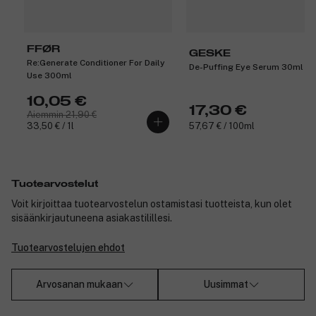
FFØR
GESKE
Re:Generate Conditioner For Daily
De-Puffing Eye Serum 30ml
Use 300ml
10,05 €
17,30 €
Aiemmin 21,90 €
33,50 € / 1l
57,67 € / 100ml
Tuotearvostelut
Voit kirjoittaa tuotearvostelun ostamistasi tuotteista, kun olet
sisäänkirjautuneena asiakastilillesi.
Tuotearvostelujen ehdot
Arvosanan mukaan
Uusimmat