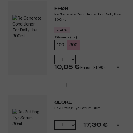
testattu. Skintuition sopii kaikille ihotyypeille ja sitä suosittelee
The Skincare Foundation laajakirjoisena päivittäisenä
FFØR
Re:Generate Conditioner For Daily Use
aurinkosuojana.
300ml
Tuotenumero:
3329739
-54%
Tilavuus (ml)
100
300
10,05 €
Ennen: 21,90 €
GESKE
De-Puffing Eye Serum 30ml
17,30 €