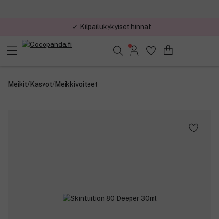
✓ Kilpailukykyiset hinnat
Löydä suosikkisi 25.543 tuotteen joukosta..
Meikit
/
Kasvot
/
Meikkivoiteet