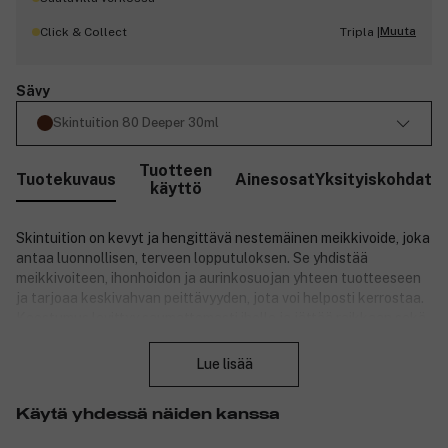
Muuta
Click & Collect
Tripla |
Sävy
Skintuition 80 Deeper 30ml
Tuotteen
Tuotekuvaus
Ainesosat
Yksityiskohdat
käyttö
Skintuition on kevyt ja hengittävä nestemäinen meikkivoide, joka
antaa luonnollisen, terveen lopputuloksen. Se yhdistää
meikkivoiteen, ihonhoidon ja aurinkosuojan yhteen tuotteeseen
ja tarjoaa keskivahvan peittävyyden, jota voi helposti kerrostaa.
Koostumus levittyy saumattomasti iholle ja jättää raikkaan sekä
Sulje
hehkuvan ilmeen, samalla kun se tasoittaa ja vähentää hienojen
juonteiden ja epätasaisen ihon rakenteen näkyvyyttä. Tuote
Lue lisää
sisältää sinkkioksidia, joka antaa fysikaalisen aurinkosuojan SPF
30, sekä hyaluronihappoa, joka sitoo kosteutta ja tekee ihosta
Käytä yhdessä näiden kanssa
täyteläisen ja kosteutetun. Supermat-kompleksi ravitsee ihoa, ja
koostumus on ei-komedogeeninen sekä dermatologisesti