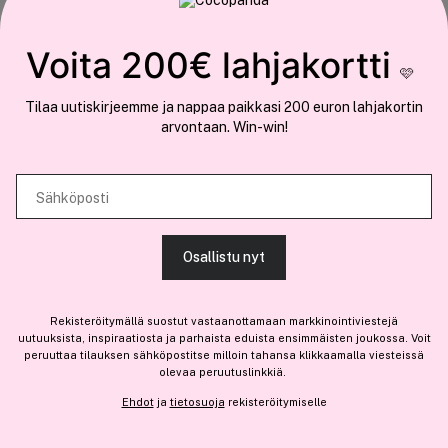
COCOPANDA.FI
Tämä sivusto käyttää evästeitä
Voita 200€ lahjakortti
Meistä
🩷
Käytämme evästeitä tarjoamamme sisällön ja mainosten
Liity jäseneksi
Tilaa uutiskirjeemme ja nappaa paikkasi 200 euron lahjakortin
räätälöimiseen, sosiaalisen median ominaisuuksien tukemiseen ja
arvontaan. Win-win!
kävijämäärämme analysoimiseen. Lisäksi jaamme sosiaalisen median,
mainosalan ja analytiikka-alan kumppaneillemme tietoja siitä, miten
käytät sivustoamme. Kumppanimme voivat yhdistää näitä tietoja muihin
Sähköposti
tietoihin, joita olet antanut heille tai joita on kerätty, kun olet käyttänyt
Olemme osa
Brandsdal Group AS
heidän palvelujaan.
Jos haluat henkilökohtaista neuvoa ammattitason hiustuotteista,
Osallistu nyt
klikkaa
tästä
.
SALLI KAIKKI EVÄSTEET
Rekisteröitymällä suostut vastaanottamaan markkinointiviestejä
uutuuksista, inspiraatiosta ja parhaista eduista ensimmäisten joukossa. Voit
peruuttaa tilauksen sähköpostitse milloin tahansa klikkaamalla viesteissä
olevaa peruutuslinkkiä.
NÄYTÄ TIEDOT
Ehdot
ja
tietosuoja
rekisteröitymiselle