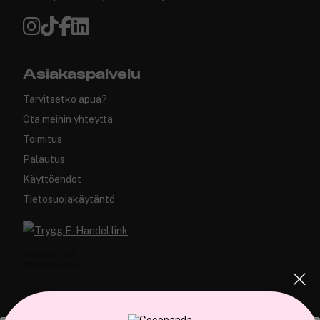
Asiakaspalvelu
Tarvitsetko apua?
Ota meihin yhteyttä
Toimitus
Palautus
Käyttöehdot
Tietosuojakäytäntö