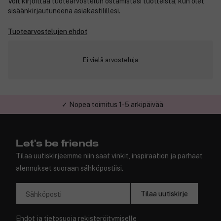
Voit kirjoittaa tuotearvostelun ostamistasi tuotteista, kun olet
sisäänkirjautuneena asiakastilillesi.
Tuotearvostelujen ehdot
Ei vielä arvosteluja
✓ Nopea toimitus 1-5 arkipäivää
✓ Turvallinen verkkokauppa
Let's be friends
Tilaa uutiskirjeemme niin saat vinkit, inspiraation ja parhaat
alennukset suoraan sähköpostiisi.
Tilaa uutiskirje
Sähköposti
Ehdot
ja
tietosuoja
rekisteröitymiselle