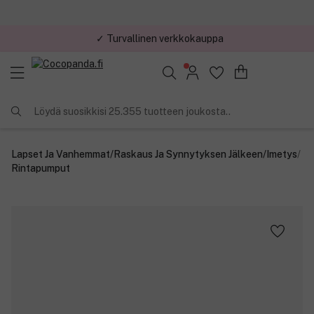
✓ Turvallinen verkkokauppa
✓ Kilpailukykyiset hinnat
Löydä suosikkisi 25.355 tuotteen joukosta..
Lapset Ja Vanhemmat
/
Raskaus Ja Synnytyksen Jälkeen
/
Imetys
/
Rintapumput