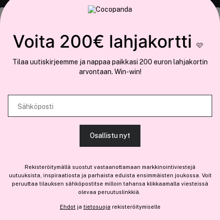
COCOPANDA.FI
Tämä sivusto käyttää evästeitä
Voita 200€ lahjakortti
Meistä
🩷
Käytämme evästeitä tarjoamamme sisällön ja mainosten
Liity jäseneksi
Tilaa uutiskirjeemme ja nappaa paikkasi 200 euron lahjakortin
räätälöimiseen, sosiaalisen median ominaisuuksien tukemiseen ja
arvontaan. Win-win!
kävijämäärämme analysoimiseen. Lisäksi jaamme sosiaalisen median,
mainosalan ja analytiikka-alan kumppaneillemme tietoja siitä, miten
käytät sivustoamme. Kumppanimme voivat yhdistää näitä tietoja muihin
Sähköposti
Olemme osa
Brandsdal Group AS
tietoihin, joita olet antanut heille tai joita on kerätty, kun olet käyttänyt
heidän palvelujaan.
Jos haluat henkilökohtaista neuvoa ammattitason hiustuotteista,
Osallistu nyt
klikkaa
tästä
.
SALLI KAIKKI EVÄSTEET
Rekisteröitymällä suostut vastaanottamaan markkinointiviestejä
uutuuksista, inspiraatiosta ja parhaista eduista ensimmäisten joukossa. Voit
peruuttaa tilauksen sähköpostitse milloin tahansa klikkaamalla viesteissä
olevaa peruutuslinkkiä.
NÄYTÄ TIEDOT
Ehdot
ja
tietosuoja
rekisteröitymiselle