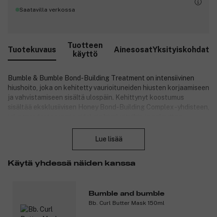
Saatavilla verkossa
Tuotteen
Tuotekuvaus
Ainesosat
Yksityiskohdat
käyttö
Bumble & Bumble Bond-Building Treatment on intensiivinen
hiushoito, joka on kehitetty vaurioituneiden hiusten korjaamiseen
ja vahvistamiseen sisältä ulospäin. Kehittynyt koostumus
sisältää eksklusiivisen Honey Bond-Building Complex -yhdisteen,
joka muodostaa uusia sidoksia hiuskuituihin ja palauttaa
Sulje
rakenteen lämpölaitteiden, värjäyksen ja ulkoisten rasitusten
aiheuttamien vaurioiden jälkeen. Hoito silottaa hiuksen pintaa,
Lue lisää
antaa intensiivistä kiiltoa ja pehmeyttä sekä auttaa ehkäisemään
tulevia vaurioita. Sopii kaikille hiustyypeille, myös värjätyille
Käytä yhdessä näiden kanssa
hiuksille. Käytetään kerran viikossa osana suihkurutiinia
vahvempien, terveempien ja kestävämpien hiusten
saavuttamiseksi.
Bumble and bumble
Tuotenumero:
3331823
Bb. Curl Butter Mask 150ml