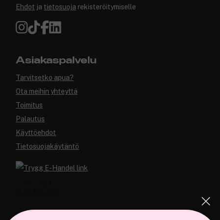
Ehdot
ja
tietosuoja
rekisteröitymiselle
Asiakaspalvelu
Tarvitsetko apua?
Ota meihin yhteyttä
Toimitus
Palautus
Käyttöehdot
Tietosuojakäytäntö