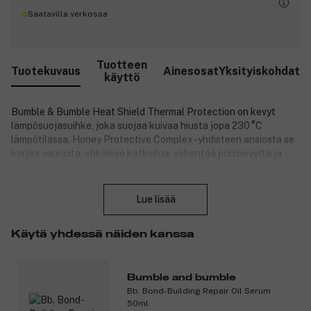
Saatavilla verkossa
Tuotteen
Tuotekuvaus
Ainesosat
Yksityiskohdat
käyttö
Bumble & Bumble Heat Shield Thermal Protection on kevyt
lämpösuojasuihke, joka suojaa kuivaa hiusta jopa 230 °C
lämpötilassa. Honey Protective Complex -yhdisteen ansiosta se
korjaa vaurioita, ehkäisee katkeilua, vähentää pörröisyyttä ja
parantaa elastisuutta. Suihke kosteuttaa hiuksia ja sisältää UV-
Sulje
suodattimia, jotka suojaavat auringon aiheuttamilta vaurioilta.
Sopii kaikille hiustyypeille, myös värjätyille hiuksille.
Lue lisää
Tuotenumero:
3331838
Käytä yhdessä näiden kanssa
Bumble and bumble
Bb. Bond-Building Repair Oil Serum
50ml