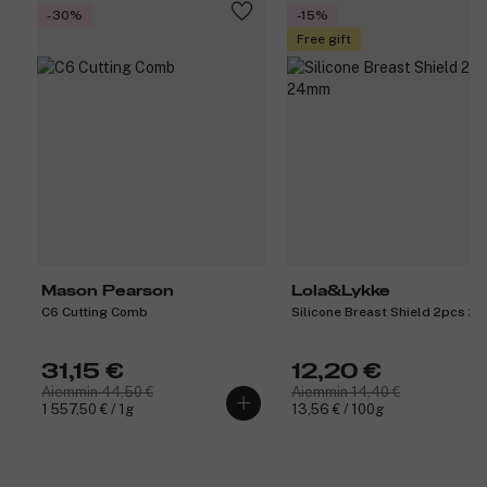
-30%
-15%
Free gift
Mason Pearson
Lola&Lykke
C6 Cutting Comb
Silicone Breast Shield 2pcs 
31,15 €
12,20 €
Aiemmin 44,50 €
Aiemmin 14,40 €
1 557,50 € / 1g
13,56 € / 100g