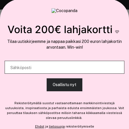
COCOPANDA.FI
Tämä sivusto käyttää evästeitä
Voita 200€ lahjakortti
Meistä
🩷
Käytämme evästeitä tarjoamamme sisällön ja mainosten
Liity jäseneksi
Tilaa uutiskirjeemme ja nappaa paikkasi 200 euron lahjakortin
räätälöimiseen, sosiaalisen median ominaisuuksien tukemiseen ja
arvontaan. Win-win!
kävijämäärämme analysoimiseen. Lisäksi jaamme sosiaalisen median,
mainosalan ja analytiikka-alan kumppaneillemme tietoja siitä, miten
käytät sivustoamme. Kumppanimme voivat yhdistää näitä tietoja muihin
Sähköposti
Olemme osa
Brandsdal Group AS
tietoihin, joita olet antanut heille tai joita on kerätty, kun olet käyttänyt
heidän palvelujaan.
Jos haluat henkilökohtaista neuvoa ammattitason hiustuotteista,
Osallistu nyt
klikkaa
tästä
.
SALLI KAIKKI EVÄSTEET
Rekisteröitymällä suostut vastaanottamaan markkinointiviestejä
uutuuksista, inspiraatiosta ja parhaista eduista ensimmäisten joukossa. Voit
peruuttaa tilauksen sähköpostitse milloin tahansa klikkaamalla viesteissä
olevaa peruutuslinkkiä.
NÄYTÄ TIEDOT
Ehdot
ja
tietosuoja
rekisteröitymiselle