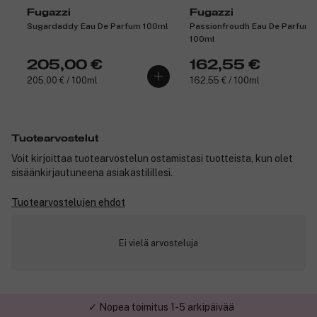
Fugazzi
Fugazzi
Sugardaddy Eau De Parfum 100ml
Passionfroudh Eau De Parfum
100ml
205,00 €
162,55 €
205,00 € / 100ml
162,55 € / 100ml
Tuotearvostelut
Voit kirjoittaa tuotearvostelun ostamistasi tuotteista, kun olet
sisäänkirjautuneena asiakastilillesi.
Tuotearvostelujen ehdot
Ei vielä arvosteluja
✓ Nopea toimitus 1-5 arkipäivää