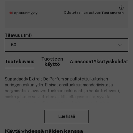
Odotetaan varastoon
Loppuunmyyty
Tuntematon
Tilavuus (ml)
50
Tuotteen
Tuotekuvaus
Ainesosat
Yksityiskohdat
käyttö
Sugardaddy Extrait De Parfum on pullotettu kultaisen
auringonlaskun ydin. Eloisat ensituoksut mandariinista ja
bergamotista avaavat tuoksun raikkaasti ja houkuttelevasti,
minkä jälkeen se viettelee aistillisella jasmiinilla, syvällä
patsulilla ja pehmeällä kashmirilla. Tuoksu, joka huokuu voimaa,
Sulje
ylellisyyttä ja itsevarmaa läsnäoloa – luotu niille, jotka elävät
elämäänsä omien sääntöjensä mukaan. Parfyymi on unisex ja
Lue lisää
sopii täydellisesti sekä päivään että iltaan. Tuote on vegaaninen
ja cruelty-free, ei sisällä eläinperäisiä ainesosia eikä sitä ole
Käytä yhdessä näiden kanssa
testattu eläimillä.