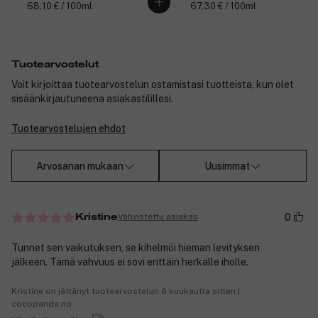
68,10 € / 100ml
67,30 € / 100ml
Tuotearvostelut
Voit kirjoittaa tuotearvostelun ostamistasi tuotteista, kun olet
sisäänkirjautuneena asiakastilillesi.
Tuotearvostelujen ehdot
Arvosanan mukaan
Uusimmat
0
Vahvistettu asiakas
Kristine
Tunnet sen vaikutuksen, se kihelmöi hieman levityksen
jälkeen. Tämä vahvuus ei sovi erittäin herkälle iholle.
Kristine on jättänyt tuotearvostelun 6 kuukautta sitten |
cocopanda.no