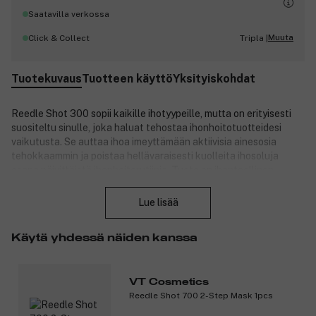
Saatavilla verkossa
Muuta
Click & Collect
Tripla |
Tuotekuvaus
Tuotteen käyttö
Yksityiskohdat
Reedle Shot 300 sopii kaikille ihotyypeille, mutta on erityisesti
suositeltu sinulle, joka haluat tehostaa ihonhoitotuotteidesi
vaikutusta. Se auttaa ihoa imeyttämään aktiivisia ainesosia
tehokkaammin ja poistaa hellävaraisesti kuolleita ihosoluja
osana päivittäistä ihonhoitorutiinia. Tuote on ihanteellinen
Sulje
sinulle, joka käytät useita ihonhoitotuotteita ilman näkyviä
tuloksia – Reedle Shot 300 parantaa ihon vastaanottokykyä ja
Lue lisää
edistää tasaisempaa, raikkaampaa ja hehkuvampaa ihoa.
Tuotenumero:
3334132
Käytä yhdessä näiden kanssa
VT Cosmetics
Reedle Shot 700 2-Step Mask 1pcs