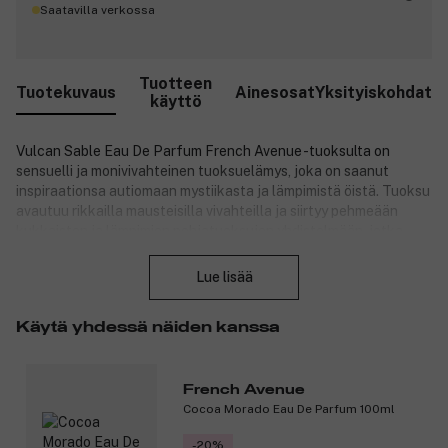
Saatavilla verkossa
Tuotteen
Tuotekuvaus
Ainesosat
Yksityiskohdat
käyttö
Vulcan Sable Eau De Parfum French Avenue -tuoksulta on
sensuelli ja monivivahteinen tuoksuelämys, joka on saanut
inspiraationsa autiomaan mystiikasta ja lämpimistä öistä. Tuoksu
avautuu rikkailla mausteisilla vivahteilla ja siirtyy pehmeään
kukkaisten ja lämpimien pohjatuoksujen yhdistelmään, jotka
Sulje
syleilevät ihoa elegantisti. Tämä parfyymi on kuin aistillinen
matka auringon suutelemien hiekkadyynien ja silkinpehmeiden
Lue lisää
iltojen halki – täydellinen valinta sekä päivään että iltaan.
Pitkäkestoisen koostumuksensa ja ylellisen pullonsa ansiosta
Käytä yhdessä näiden kanssa
Vulcan Sable on sekä näyttävä valinta että lahja, joka ilahduttaa
jokaista tuoksujen ystävää.
Tuotenumero:
3335639
French Avenue
Cocoa Morado Eau De Parfum 100ml
-20%