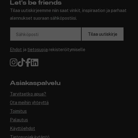
Let's be friends
Tilaa uutiskirjeemme niin saat vinkit, inspiraation ja parhaat
alennukset suoraan sähköpostiisi.
Tilaa uutiskirje
Sähköposti
Ehdot
ja
tietosuoja
rekisteröitymiselle
Asiakaspalvelu
Tarvitsetko apua?
Ota meihin yhteyttä
Toimitus
Palautus
Käyttöehdot
Tietosuojakäytäntö