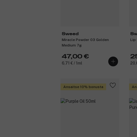
Sweed
Sw
Miracle Powder 03 Golden
Lip
Medium 7g
47,00 €
2
6,71 € / 1ml
20,
Ansaitse 10% bonusta
An