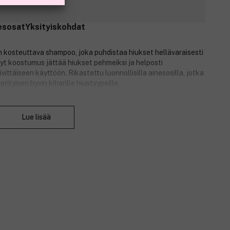
esosat
Yksityiskohdat
 kosteuttava shampoo, joka puhdistaa hiukset hellävaraisesti
vyt koostumus jättää hiukset pehmeiksi ja helposti
äivittäiseen käyttöön. Rikastettu luonnollisilla ainesosilla, jotka
erityisen hyvin kiharille hiustyypeille.
Sulje
Lue lisää