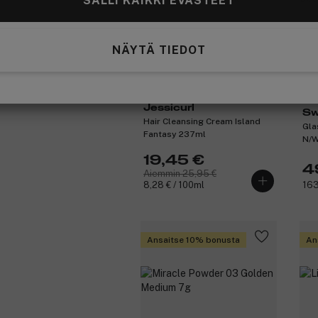
SALLI KAIKKI EVÄSTEET
NÄYTÄ TIEDOT
Jessicurl
Sw
Hair Cleansing Cream Island
Gla
Fantasy 237ml
N/W
19,45 €
4
Aiemmin 25,95 €
8,28 € / 100ml
163
Ansaitse 10% bonusta
An