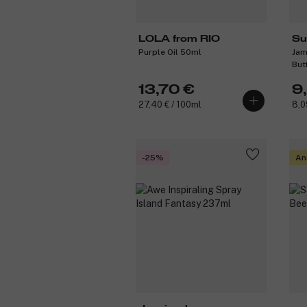
LOLA from RIO
Su
Purple Oil 50ml
Jam
But
13,70 €
9
27,40 € / 100ml
8,0
-25%
An