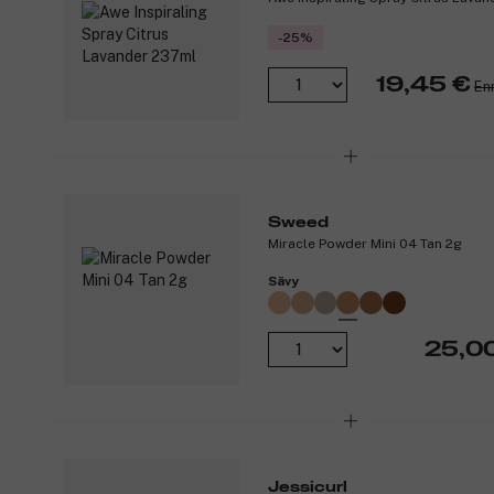
-25%
19,45 €
En
Sweed
Miracle Powder Mini 04 Tan 2g
Sävy
25,0
Jessicurl