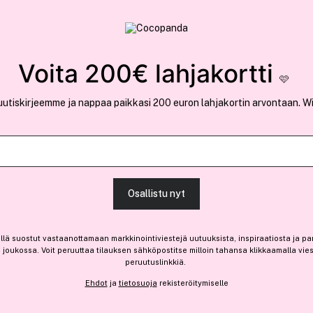
rvallinen verkkokauppa
✓ Kilpailukykyiset hi
Löydä suosikkisi 25.369 tuotteen joukosta..
Voita 200€ lahjakortti
🩷
uutiskirjeemme ja nappaa paikkasi 200 euron lahjakortin arvontaan. W
Jessicurl
Hair Cleansing Cream Citr
Osallistu nyt
-25%
llä suostut vastaanottamaan markkinointiviestejä uutuuksista, inspiraatiosta ja pa
19,45 €
joukossa. Voit peruuttaa tilauksen sähköpostitse milloin tahansa klikkaamalla vie
Ennen: 25,95 €
|
8,28 € / 100ml
peruutuslinkkiä.
Ehdot
ja
tietosuoja
rekisteröitymiselle
Saatavilla verkossa