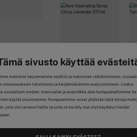
Tämä sivusto käyttää evästeit
Jessicurl
Sw
Awe Inspiraling Spray Citrus
Mir
Lavander 237ml
mme evästeitä tarjoamamme sisällön ja mainosten räätälöimiseen, sosiaal
19,45 €
n ominaisuuksien tukemiseen ja kävijämäärämme analysoimiseen. Lisäksi
2
Aiemmin 25,95 €
e sosiaalisen median, mainosalan ja analytiikka-alan kumppaneillemme tie
8,28 € / 100ml
12,
 miten käytät sivustoamme. Kumppanimme voivat yhdistää näitä tietoja muih
hin, joita olet antanut heille tai joita on kerätty, kun olet käyttänyt heidän
ujaan.
-25%
An