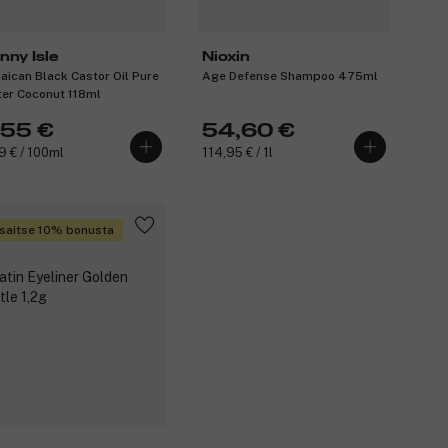
nny Isle
Nioxin
aican Black Castor Oil Pure
Age Defense Shampoo 475ml
ter Coconut 118ml
,55 €
54,60 €
9 € / 100ml
114,95 € / 1l
saitse 10% bonusta