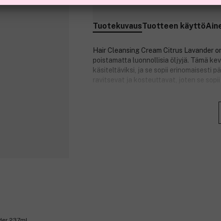
Tuotekuvaus
Tuotteen käyttö
Ain
Hair Cleansing Cream Citrus Lavander on
poistamatta luonnollisia öljyjä. Tämä ke
käsiteltäviksi, ja se sopii erinomaisesti p
ravitsevat ja kosteuttavat, joten se sopii 
Tuotenumero:
3346117
nder 237ml