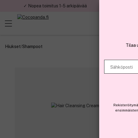
✓ Nopea toimitus 1-5 arkipäivää
✓ Tu
Tilaa 
Hiukset
/
Shampoot
Sähköposti
Rekisteröitymä
ensimmäisten 