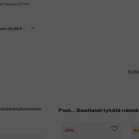
nd Fantasy 237ml
nen: 25,95 €
Kaikk
t sisäänkirjautuneena
Psst... Saattaisit tykätä näistä
-25%
An