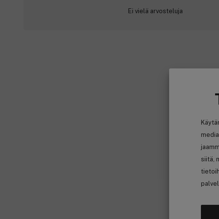
Ei vielä arvosteluja
Käytä
media
jaamm
siitä,
tietoi
palvel