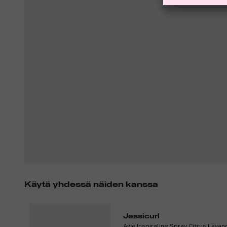
Käytä yhdessä näiden kanssa
Jessicurl
Awe Inspiraling Spray Citrus Lava