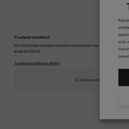
Käytä
media
jaamm
Tuotearvostelut
siitä,
Voit kirjoittaa tuotearvostelun ostamistasi tuotteista, kun ole
tietoi
asiakastilillesi.
palvel
Tuotearvostelujen ehdot
Ei vielä arvosteluja