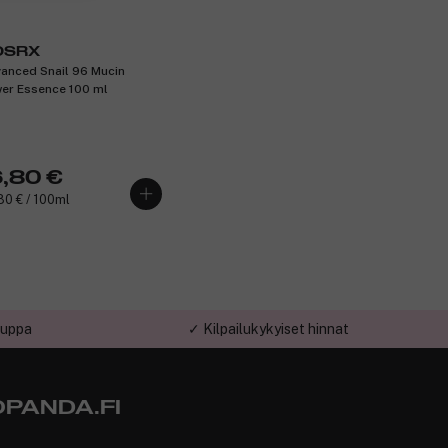
OSRX
anced Snail 96 Mucin
er Essence 100 ml
6,80 €
80 € / 100ml
auppa
✓ Kilpailukykyiset hinnat
PANDA.FI