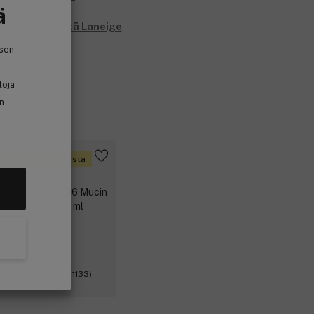
ä
ki tuotemerkiltä Laneige
isen
toja
in
saitse 1,70 € bonusta
(1133)