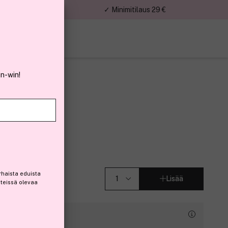
nnat
✓ Minimitilaus 29 €
in-win!
0g
rhaista eduista
Lisää
steissä olevaa