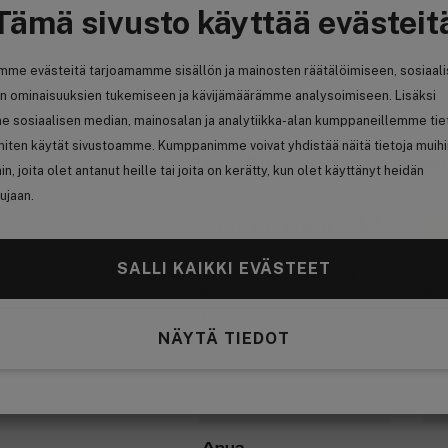
Tämä sivusto käyttää evästeit
Kaik
mme evästeitä tarjoamamme sisällön ja mainosten räätälöimiseen, sosiaal
n ominaisuuksien tukemiseen ja kävijämäärämme analysoimiseen. Lisäksi
e sosiaalisen median, mainosalan ja analytiikka-alan kumppaneillemme tie
 miten käytät sivustoamme. Kumppanimme voivat yhdistää näitä tietoja muih
t sisäänkirjautuneena
Psst... Saattaisit tykätä näistä
hin, joita olet antanut heille tai joita on kerätty, kun olet käyttänyt heidän
ujaan.
Osta 2, saat -25 % jäsenille
An
SALLI KAIKKI EVÄSTEET
NÄYTÄ TIEDOT
(17)
Anua