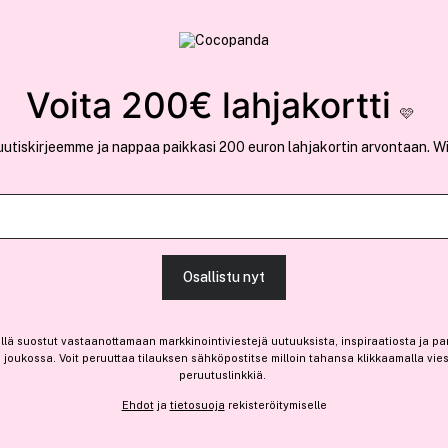
rvallinen verkkokauppa
✓ Kilpailukykyiset hi
Löydä suosikkisi 25.543 tuotteen joukosta..
Voita 200€ lahjakortti
🩷
uutiskirjeemme ja nappaa paikkasi 200 euron lahjakortin arvontaan. W
Ansaitse 2,85 € bonusta
Laneige
Osallistu nyt
Lip Sleeping Mask Berry 2
28,45 €
llä suostut vastaanottamaan markkinointiviestejä uutuuksista, inspiraatiosta ja pa
joukossa. Voit peruuttaa tilauksen sähköpostitse milloin tahansa klikkaamalla vie
142,25 € / 100g
peruutuslinkkiä.
Ehdot
ja
tietosuoja
rekisteröitymiselle
Saatavilla verkossa