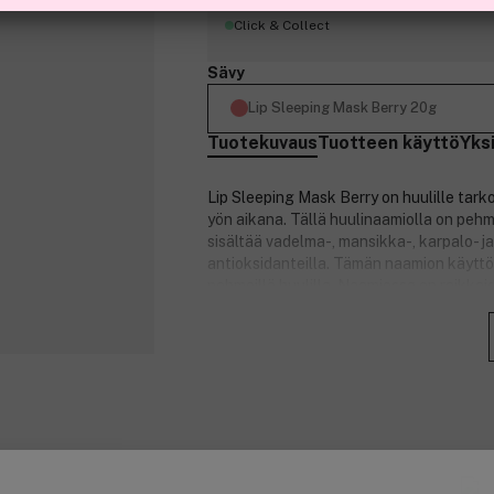
Click & Collect
Sävy
Lip Sleeping Mask Berry 20g
Tuotekuvaus
Tuotteen käyttö
Yks
Lip Sleeping Mask Berry on huulille tark
yön aikana. Tällä huulinaamiolla on pehm
sisältää vadelma-, mansikka-, karpalo- ja
antioksidanteilla. Tämän naamion käyttö 
pehmeillä huulilla. Naamiossa on raikka
Tuotenumero:
3347962