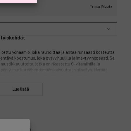
Muuta
Tripla |
ityiskohdat
oitettu yönaamio, joka rauhoittaa ja antaa runsaasti kosteutta
entävä koostumus, joka pysyy huulilla ja imeytyy nopeasti. Se
 mustikkauutteita, jotka on rikastettu C-vitamiinilla ja
yön yli auttaa vähentämään kuivuutta ja hilseilyä. Heräät
iden marjojen maku. Huulinaamio on vegaaninen.
Sulje
Lue lisää