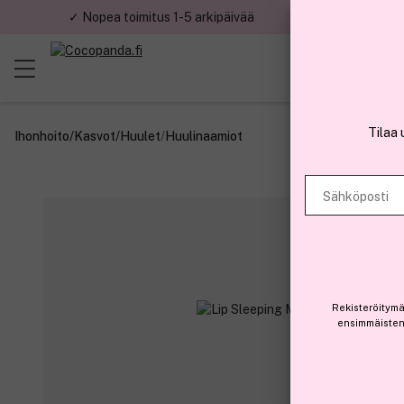
✓ Nopea toimitus 1-5 arkipäivää
✓ Tu
Tilaa 
Ihonhoito
/
Kasvot
/
Huulet
/
Huulinaamiot
Sähköposti
Rekisteröitymä
ensimmäisten 