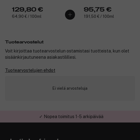
129,80 €
95,75 €
64,90 € / 100ml
191,50 € / 100ml
Tuotearvostelut
Voit kirjoittaa tuotearvostelun ostamistasi tuotteista, kun olet
sisäänkirjautuneena asiakastilillesi.
Tuotearvostelujen ehdot
Ei vielä arvosteluja
✓ Nopea toimitus 1-5 arkipäivää
✓ Turvallinen verkkokauppa