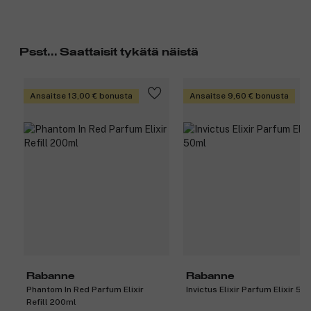
Psst... Saattaisit tykätä näistä
Ansaitse 13,00 € bonusta
Ansaitse 9,60 € bonusta
Rabanne
Rabanne
Phantom In Red Parfum Elixir
Invictus Elixir Parfum Elixir 50
Refill 200ml