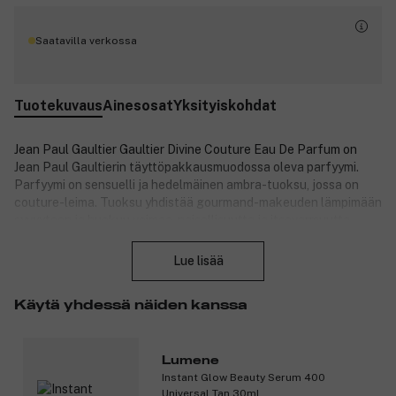
Saatavilla verkossa
Tuotekuvaus
Ainesosat
Yksityiskohdat
Jean Paul Gaultier Gaultier Divine Couture Eau De Parfum on
Jean Paul Gaultierin täyttöpakkausmuodossa oleva parfyymi.
Parfyymi on sensuelli ja hedelmäinen ambra-tuoksu, jossa on
couture-leima. Tuoksu yhdistää gourmand-makeuden lämpimään
syvyyteen ja huokuu voimaa, naisellisuutta ja itsevarmuutta.
Sulje
Tuoksu avautuu kirkkaasti ja mehukkaasti vadelmalla, joka
Lue lisää
antaa hedelmäisen ja eloisan alun. Sydämessä pehmeä ja ilmava
marenki sulautuu mukaan hienovaraisella makeudellaan, tuoden
gourmand-luonteen. Pohjalla lämmin ja kultainen bentsoiini
Käytä yhdessä näiden kanssa
viimeistelee tuoksun, kietoutuen iholle ja tuoden syvyyttä,
sensuaalisuutta ja pitkäkestoisuutta.
Lumene
Vaaleanpunainen, uudelleentäytettävä pullo on muotoiltu
Instant Glow Beauty Serum 400
ikonisen Gaultier-siluetin mukaan, jossa on punottu kultainen
Universal Tan 30ml