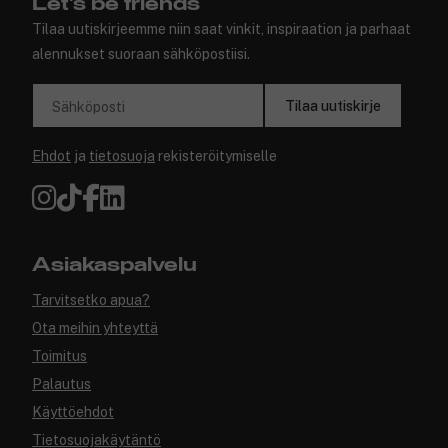
Let's be friends
Tilaa uutiskirjeemme niin saat vinkit, inspiraation ja parhaat
alennukset suoraan sähköpostiisi.
Tilaa uutiskirje
Sähköposti
Ehdot
ja
tietosuoja
rekisteröitymiselle
Asiakaspalvelu
Tarvitsetko apua?
Ota meihin yhteyttä
Toimitus
Palautus
Käyttöehdot
Tietosuojakäytäntö