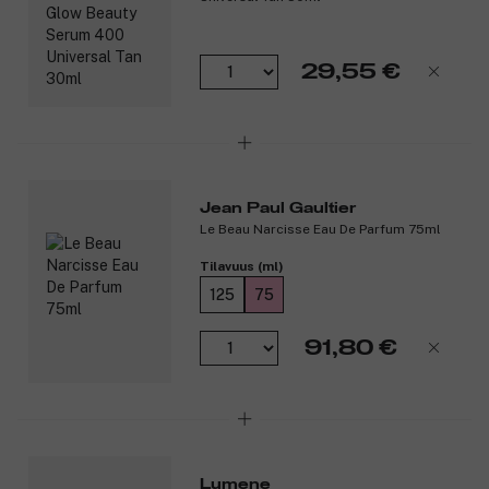
korsetti ja näyttävä kultainen lävistys. Design korostaa couture-
perintöä ja tekee tuoksusta katseenvangitsijan.
Huomio:
29,55 €
Täyttöpakkaus.
Tuoksunuotit:
Ensituoksu: Vadelma.
Sydäntuoksu: Marenki.
Pohjatuoksu: Bentsoiini.
Jean Paul Gaultier
Le Beau Narcisse Eau De Parfum 75ml
Tuotenumero:
3348785
Tilavuus (ml)
125
75
91,80 €
Lumene