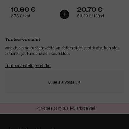
10,90 €
20,70 €
2,73 € / kpl
69,00 € / 100ml
Tuotearvostelut
Voit kirjoittaa tuotearvostelun ostamistasi tuotteista, kun olet
sisäänkirjautuneena asiakastilillesi.
Tuotearvostelujen ehdot
Ei vielä arvosteluja
✓ Nopea toimitus 1-5 arkipäivää
✓ Turvallinen verkkokauppa