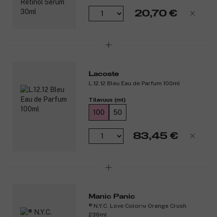
Tuotenumero:
3352232
20,70 €
Lacoste
L.12.12 Bleu Eau de Parfum 100ml
Tilavuus (ml)
100
50
83,45 €
Manic Panic
® N.Y.C. Love Color™ Orange Crush
236ml