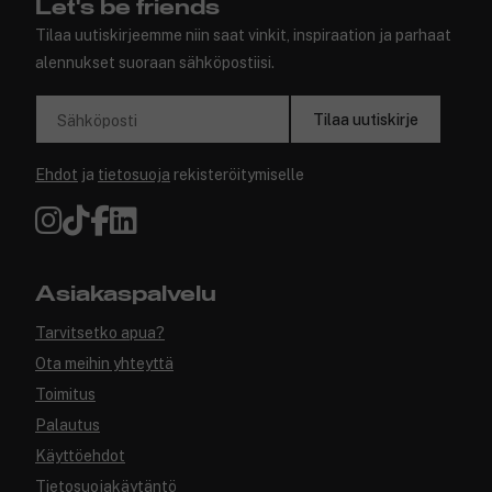
Let's be friends
Tilaa uutiskirjeemme niin saat vinkit, inspiraation ja parhaat
alennukset suoraan sähköpostiisi.
Tilaa uutiskirje
Sähköposti
Ehdot
ja
tietosuoja
rekisteröitymiselle
Asiakaspalvelu
Tarvitsetko apua?
Ota meihin yhteyttä
Toimitus
Palautus
Käyttöehdot
Tietosuojakäytäntö