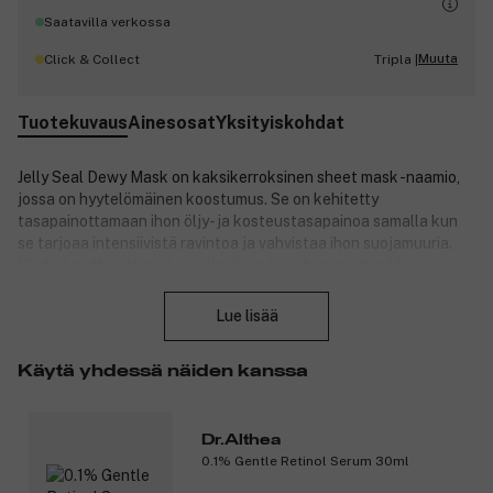
Saatavilla verkossa
Muuta
Click & Collect
Tripla |
Tuotekuvaus
Ainesosat
Yksityiskohdat
Jelly Seal Dewy Mask on kaksikerroksinen sheet mask -naamio,
jossa on hyytelömäinen koostumus. Se on kehitetty
tasapainottamaan ihon öljy- ja kosteustasapainoa samalla kun
se tarjoaa intensiivistä ravintoa ja vahvistaa ihon suojamuuria.
Kiinteä mutta pehmeä, geelimäinen koostumus edistää
Sulje
aktiivisten ainesosien optimaalista imeytymistä ärsyttämättä
ihoa, mikä tekee naamiosta ihanteellisen herkälle ja sekaiholle.
Lue lisää
Naamio on rikastettu HyalDeca Complex-, PhytoPDRN Lotus- ja
Käytä yhdessä näiden kanssa
pantenoliainesosilla, jotka tuovat intensiivistä kosteutusta,
lisäävät ihon kimmoisuutta ja korostavat ihon luonnollista
hehkua. Iho jää raikkaaksi, täyteläiseksi ja
Dr.Althea
vastustuskykyisemmäksi, ja lopputuloksena on terve ja
0.1% Gentle Retinol Serum 30ml
kasteenraikas pinta.