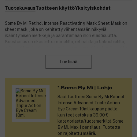
Tuotekuvaus
Tuotteen käyttö
Yksityiskohdat
Some By Mi Retinol Intense Reactivating Mask Sheet Mask on
sheet mask, joka on kehitetty vähentämään näkyviä
ikääntymisen merkkejä ja parantamaan ihon elastisuutta.
Koostumus on rikastettu retinolilla, retinalilla ja bakuchiolilla,
jotka auttavat vahvistamaan ihon kimmoisuutta aiheuttamatta
Sulje
voimakasta ärsytystä, ja sopii myös herkälle iholle. Naamio
sisältää kymmentä erilaista hyaluronihappoa, jotka tarjoavat
Lue lisää
intensiivistä kosteutusta ja auttavat vahvistamaan ihon
kosteussuojaa ilman ärsytystä. Pehmeä mikrokuitukangas
mukautuu kasvoille ja auttaa välittämään kermaisen essenssin
sekä aktiiviset ainesosat tehokkaasti ihoon. Patentoitu Elastic-
* Some By Mi | Lahja
Liposome-teknologia kuljettaa aktiiviset ainesosat syvemmälle
ihoon optimaalisen vaikutuksen saavuttamiseksi. Ihon
Saat tuotteen
Some By Mi Retinol
ärsytyksen testaus on suoritettu.
Intense Advanced Triple Action
Eye Cream 10ml
kaupan päälle,
Tuotenumero:
3352825
kun teet ostoksia 39,00 €
kategoriasta/tuotemerkiltä Some
By Mi. Max 1 per tilaus. Tuotetta
on rajoitettu määrä.