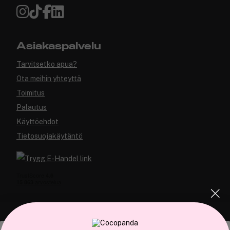
Asiakaspalvelu
Tarvitsetko apua?
Ota meihin yhteyttä
Toimitus
Palautus
Käyttöehdot
Tietosuojakäytäntö