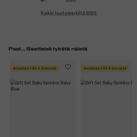
virtaus ja 150 ml.
2 Colour Pacifiers, joissa on luonnonkumilateksinen
Kaikki tuotemerkiltä BIBS
pyöreä tutti ja koko 1.
BPA-vapaa.
Tuotenumero:
3356112
Psst... Saattaisit tykätä näistä
Ansaitse 1,80 € bonusta
Ansaitse 1,65 € bonusta