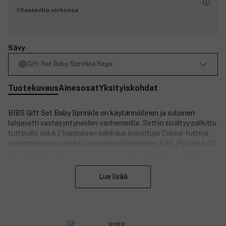
Saatavilla verkossa
Sävy
Gift Set Baby Sprinkle Sage
Tuotekuvaus
Ainesosat
Yksityiskohdat
BIBS Gift Set Baby Sprinkle on käytännöllinen ja suloinen
lahjasetti vastasyntyneiden vanhemmille. Settiin sisältyy palkittu
tuttipullo sekä 2 kappaleen pakkaus suosittuja Colour-tutteja,
molemmissa on pyöreä luonnonkumilateksinen tutti. Pyöreä tutti
on suunniteltu tuntumaan ja liikkumaan luonnollisesti, jotta
Sulje
siirtymä imetyksestä pulloon ja tuttiin olisi helpompaa. Setti sopii
käytettäväksi 0 kuukaudesta alkaen ja toimitetaan kauniissa
Lue lisää
lahjarasiassa, valmiina annettavaksi lahjaksi.
Setti sisältää:
1 Baby Bottle, jossa on luonnonkumilateksinen, hidas