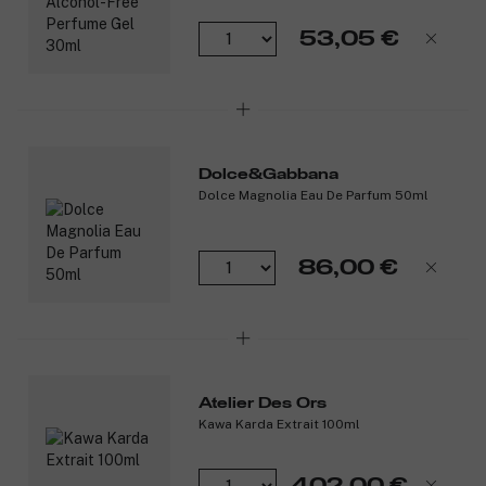
Sydäntuoksu: Sambac-jasmiini.
53,05 €
Pohjatuoksu: Setripuu.
Tuotenumero:
3356491
Dolce&Gabbana
Dolce Magnolia Eau De Parfum 50ml
86,00 €
Atelier Des Ors
Kawa Karda Extrait 100ml
402,00 €