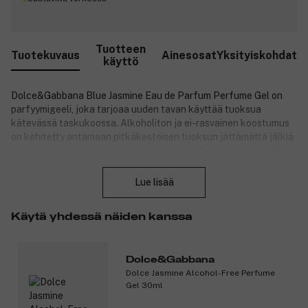
Tuotteen
Tuotekuvaus
Ainesosat
Yksityiskohdat
käyttö
Dolce&Gabbana Blue Jasmine Eau de Parfum Perfume Gel on
parfyymigeeli, joka tarjoaa uuden tavan käyttää tuoksua
kätevässä taskukoossa. Alkoholiton ja ei-rasvainen koostumus
on kehitetty antamaan pitkäkestoisen tuoksun jättämättä jälkiä
iholle tai vaatteisiin. Koostumus on rikastettu hyaluronihapolla ja
Sulje
italialaisella viikunaekstraktilla, jotka tuovat iholle miellyttävän
ja hoitavan tunteen. Ihohoidosta inspiroitunut metallinen
Lue lisää
applikaattori mahdollistaa aistillisen ja ylellisen levityksen, ja
tuote sopii myös herkälle iholle. Tuoksu avautuu sisilialaisella
Käytä yhdessä näiden kanssa
sinisellä viikunalla, jossa on makeita, maitomaisia ja vihreitä
vivahteita. Sydämessä on sambac-jasmiinia, joka antaa
kukkaisen ja elegantin luonteen, ja pohjalla lämmin setripuu tuo
syvyyttä ja lämpöä.
Dolce&Gabbana
Dolce Jasmine Alcohol-Free Perfume
Tuoksunuotit:
Gel 30ml
Ensituoksu: Sisilialainen sininen viikuna.