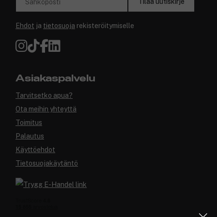
Tilaa uutiskirje
Sähköposti
Ehdot
ja
tietosuoja
rekisteröitymiselle
Asiakaspalvelu
Tarvitsetko apua?
Ota meihin yhteyttä
Toimitus
Palautus
Käyttöehdot
Tietosuojakäytäntö