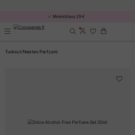
✓ Minimitilaus 29 €
Löydä suosikkisi 25.362 tuotteen joukosta..
Tuoksut
/
Naisten
/
Parfyymi