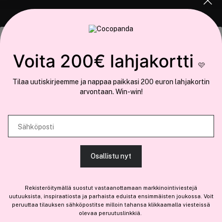
COCOPANDA.FI
Tämä sivusto käyttää evästeitä
Voita 200€ lahjakortti
Meistä
🩷
Käytämme evästeitä tarjoamamme sisällön ja mainosten
Liity jäseneksi
Tilaa uutiskirjeemme ja nappaa paikkasi 200 euron lahjakortin
räätälöimiseen, sosiaalisen median ominaisuuksien tukemiseen ja
arvontaan. Win-win!
kävijämäärämme analysoimiseen. Lisäksi jaamme sosiaalisen median,
mainosalan ja analytiikka-alan kumppaneillemme tietoja siitä, miten
käytät sivustoamme. Kumppanimme voivat yhdistää näitä tietoja muihin
Sähköposti
Olemme osa
Brandsdal Group AS
tietoihin, joita olet antanut heille tai joita on kerätty, kun olet käyttänyt
heidän palvelujaan.
Jos haluat henkilökohtaista neuvoa ammattitason hiustuotteista,
Osallistu nyt
klikkaa
tästä
.
SALLI KAIKKI EVÄSTEET
Rekisteröitymällä suostut vastaanottamaan markkinointiviestejä
uutuuksista, inspiraatiosta ja parhaista eduista ensimmäisten joukossa. Voit
peruuttaa tilauksen sähköpostitse milloin tahansa klikkaamalla viesteissä
olevaa peruutuslinkkiä.