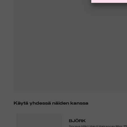
Käytä yhdessä näiden kanssa
BJÖRK
Spraya Hårt Hard Hairspray Mini 7