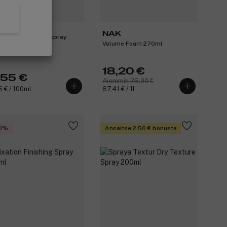
NAK
es Cera Color Hairspray
Volume Foam 270ml
en 100ml
18,20 €
,55 €
Aiemmin 26,00 €
5 € / 100ml
67,41 € / 1l
0%
Ansaitse 2,50 € bonusta