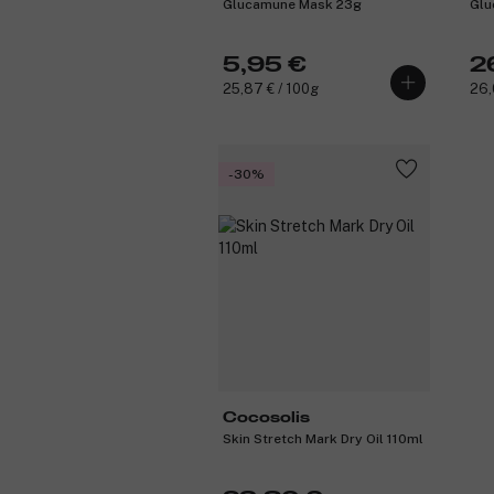
Glucamune Mask 23g
Glu
5,95 €
2
25,87 € / 100g
26,
-30%
Cocosolis
Skin Stretch Mark Dry Oil 110ml