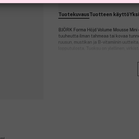
Tuotekuvaus
Tuotteen käyttö
Yks
BJÖRK Forma Höjd Volume Mousse Mini on
tuuheutta ilman tahmeaa tai kovaa tunne
ruusun, mustikan ja B-vitamiinin uutteita
lopputulosta. Tuoksu on ylellinen, virkis
Tuotenumero:
3357383
5ml