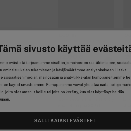
BJÖRK
Co
Spraya Hårt Hard Hairspray
Moi
Pr
Tämä sivusto käyttää evästeit
Mini 75ml
Lot
12,90 €
2
mme evästeitä tarjoamamme sisällön ja mainosten räätälöimiseen, sosiaal
17,20 € / 100ml
96,
n ominaisuuksien tukemiseen ja kävijämäärämme analysoimiseen. Lisäksi
e sosiaalisen median, mainosalan ja analytiikka-alan kumppaneillemme tie
 miten käytät sivustoamme. Kumppanimme voivat yhdistää näitä tietoja muih
Ansaitse 2,70 € bonusta
An
hin, joita olet antanut heille tai joita on kerätty, kun olet käyttänyt heidän
ujaan.
SALLI KAIKKI EVÄSTEET