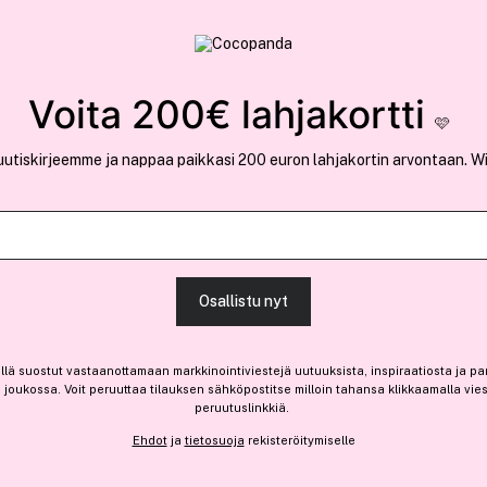
rvallinen verkkokauppa
✓ Kilpailukykyiset hi
Löydä suosikkisi 25.388 tuotteen joukosta..
Voita 200€ lahjakortti
🩷
uutiskirjeemme ja nappaa paikkasi 200 euron lahjakortin arvontaan. W
Ansaitse 1,30 € bonusta
BJÖRK
Osallistu nyt
Forma Hojd Volume Mousse
12,90 €
llä suostut vastaanottamaan markkinointiviestejä uutuuksista, inspiraatiosta ja pa
joukossa. Voit peruuttaa tilauksen sähköpostitse milloin tahansa klikkaamalla vie
17,20 € / 100ml
peruutuslinkkiä.
Ehdot
ja
tietosuoja
rekisteröitymiselle
Saatavilla verkossa