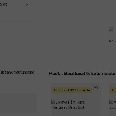
0 €
Kai
t sisäänkirjautuneena
Psst... Saattaisit tykätä näistä
Ansaitse 1,30 € bonusta
An