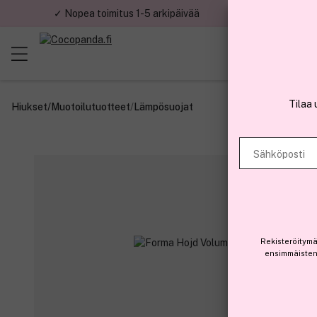
✓ Nopea toimitus 1-5 arkipäivää
✓ Tu
Tilaa 
Hiukset
/
Muotoilutuotteet
/
Lämpösuojat
Sähköposti
Rekisteröitymä
ensimmäisten 