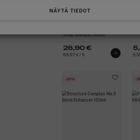
NÄYTÄ TIEDOT
Fri
BJÖRK
Gre
RENA Anti-Dandruff & Dry
Scalp Shampoo 300ml
26,90 €
5
89,67 € / 1l
5,5
-30%
-3