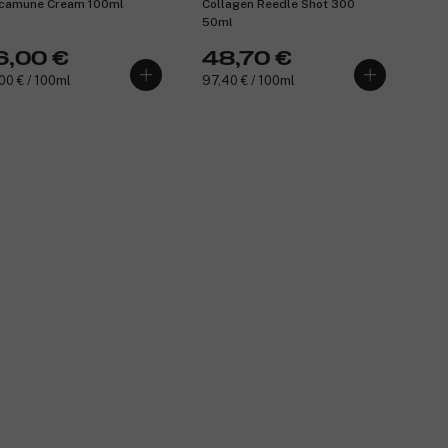
camune Cream 100ml
Collagen Reedle Shot 300
50ml
6,00 €
48,70 €
00 € / 100ml
97,40 € / 100ml