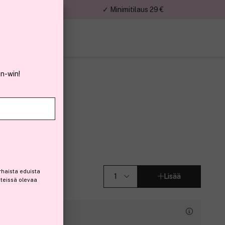
nnat
✓ Minimitilaus 29 €
in-win!
 Mini 75ml
rhaista eduista
Lisää
steissä olevaa