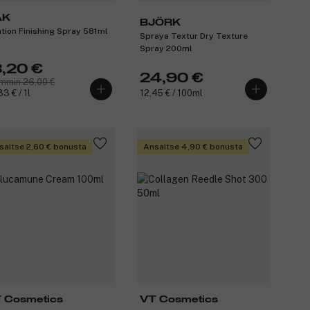
AK
BJÖRK
ation Finishing Spray 581ml
Spraya Textur Dry Texture
Spray 200ml
8,20 €
24,90 €
mmin 26,00 €
3 € / 1l
12,45 € / 100ml
saitse 2,60 € bonusta
Ansaitse 4,90 € bonusta
 Cosmetics
VT Cosmetics