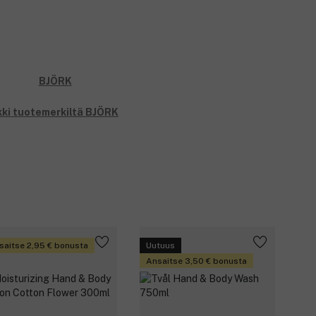
kki tuotemerkiltä BJÖRK
saitse 2,95 € bonusta
Uutuus
Ansaitse 3,50 € bonusta