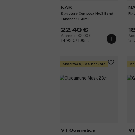
NAK
N
Structure Complex No.3 Bond
Fix
Enhancer 150ml
22,40 €
1
Aiemmin 32,00 €
Aie
14,93 € / 100ml
31,3
Ansaitse 0,60 € bonusta
An
VT Cosmetics
VT