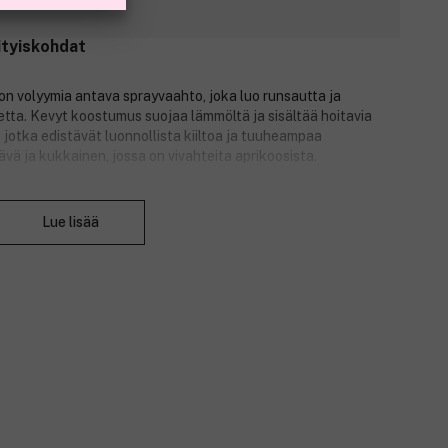
ityiskohdat
 volyymia antava sprayvaahto, joka luo runsautta ja
tta. Kevyt koostumus suojaa lämmöltä ja sisältää hoitavia
, jotka edistävät luonnollista kiiltoa ja tuuheampaa
tävä ja kukkainen, jossa on vivahteita aprikoosista.
Sulje
Lue lisää