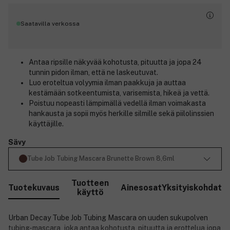
Saatavilla verkossa
Antaa ripsille näkyvää kohotusta, pituutta ja jopa 24
tunnin pidon ilman, että ne laskeutuvat.
Luo eroteltua volyymia ilman paakkuja ja auttaa
kestämään sotkeentumista, varisemista, hikeä ja vettä.
Poistuu nopeasti lämpimällä vedellä ilman voimakasta
hankausta ja sopii myös herkille silmille sekä piilolinssien
käyttäjille.
Sävy
Tube Job Tubing Mascara Brunette Brown 8,6ml
Tuotteen
Tuotekuvaus
Ainesosat
Yksityiskohdat
käyttö
Urban Decay Tube Job Tubing Mascara on uuden sukupolven
tubing-mascara, joka antaa kohotusta, pituutta ja erottelua jopa