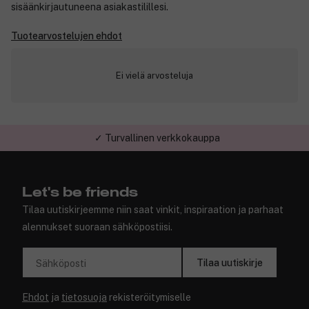
sisäänkirjautuneena asiakastilillesi.
Tuotearvostelujen ehdot
Ei vielä arvosteluja
✓ Turvallinen verkkokauppa
Let's be friends
Tilaa uutiskirjeemme niin saat vinkit, inspiraation ja parhaat
alennukset suoraan sähköpostiisi.
Tilaa uutiskirje
Sähköposti
Ehdot
ja
tietosuoja
rekisteröitymiselle