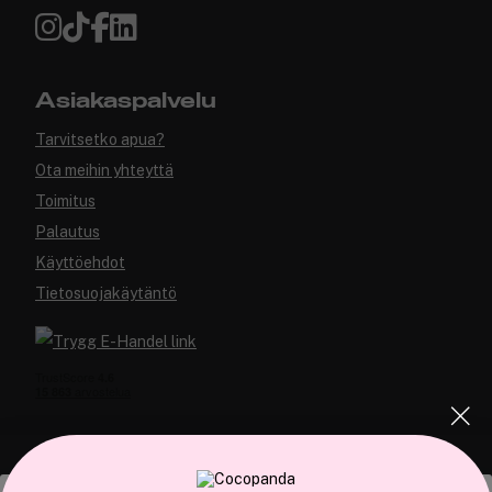
Asiakaspalvelu
Tarvitsetko apua?
Ota meihin yhteyttä
Toimitus
Palautus
Käyttöehdot
Tietosuojakäytäntö