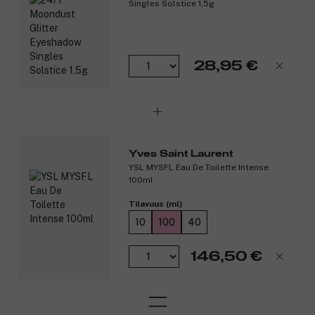
Singles Solstice 1,5g
Hien- ja vedenkestävä.
Poistuu helposti lämpimällä vedellä.
Oftalmologisesti testattu.
Turvallinen herkille silmille.
28,95 €
Sopii piilolinssien käyttäjille.
Tuotenumero:
3357473
Yves Saint Laurent
YSL MYSFL Eau De Toilette Intense
100ml
Tilavuus (ml)
10
100
40
146,50 €