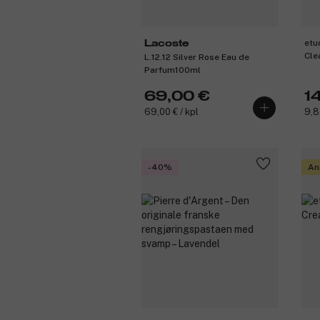
etu
Lacoste
Cle
L.12.12 Silver Rose Eau de
Parfum100ml
69,00 €
1
69,00 € / kpl
9,8
-40%
An