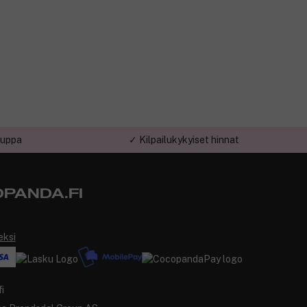
auppa
✓ Kilpailukykyiset hinnat
PANDA.FI
eksi