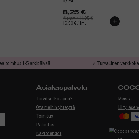
0,5ml
8,25 €
Aiemmin 11,05 €
16,50 € / 1ml
a toimitus 1-5 arkipäivää
✓ Turvallinen verkkok
Asiakaspalvelu
COCO
Tarvitsetko apua?
Meistä
Ota meihin yhteyttä
Liity jäsen
Toimitus
Palautus
Käyttöehdot