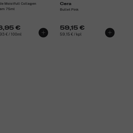
de Moistfull Collagen
Cera
am 75ml
Bullet Pink
6,95 €
59,15 €
93 € / 100ml
59,15 € / kpl