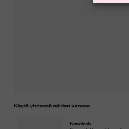
Käytä yhdessä näiden kanssa
Nanolash