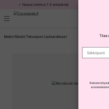
✓ Nopea toimitus 1-5 arkipäivää
✓ Tu
Tilaa 
Meikit
/
Silmät
/
Tekoripset
/
Lisätarvikkeet
Sähköposti
Rekisteröitymä
ensimmäisten 