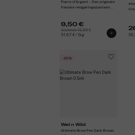
Pierre d'Argent – Den originale
etu
franske rengjøringspastaen
Cre
med svamp – Lavendel
9,50 €
2
Aiemmin 15,90 €
31,67 € / 1kg
35,
-25%
Wet n Wild
Ultimate Brow Pen Dark Brown