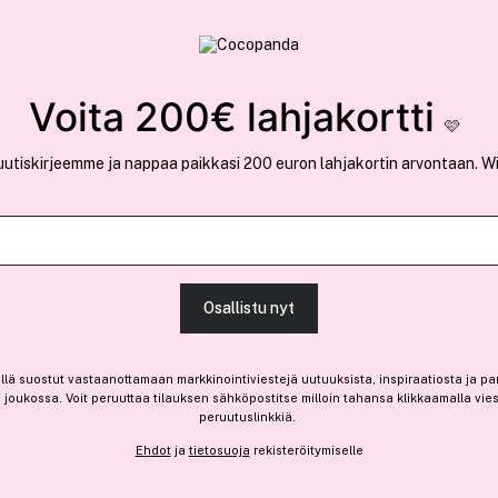
rvallinen verkkokauppa
✓ Kilpailukykyiset hi
Löydä suosikkisi 25.496 tuotteen joukosta..
Voita 200€ lahjakortti
🩷
uutiskirjeemme ja nappaa paikkasi 200 euron lahjakortin arvontaan. W
Ansaitse 0,45 € bonusta
Nanolash
Osallistu nyt
Microbrush Applicators 2
4,40 €
llä suostut vastaanottamaan markkinointiviestejä uutuuksista, inspiraatiosta ja pa
joukossa. Voit peruuttaa tilauksen sähköpostitse milloin tahansa klikkaamalla vie
8,80 € / 100g
peruutuslinkkiä.
Ehdot
ja
tietosuoja
rekisteröitymiselle
Saatavilla verkossa