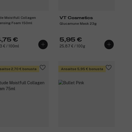
de Moistfull Collagen
VT Cosmetics
ansing Foam 150ml
Glucamune Mask 23g
4,75 €
5,95 €
3 € / 100ml
25,87 € / 100g
saitse 2,70 € bonusta
Ansaitse 5,95 € bonusta