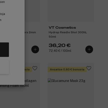
isen
toja
in
nolash
VT Cosmetics
robrush Applicators 2mm
Hydrop Reedle Shot 300hL
g
50ml
,75 €
36,20 €
0 € / 100g
72,40 € / 100ml
saitse 1,50 € bonusta
Ansaitse 0,60 € bonusta