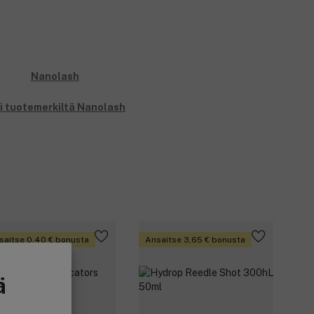
i tuotemerkiltä Nanolash
saitse 0,40 € bonusta
Ansaitse 3,65 € bonusta
ä