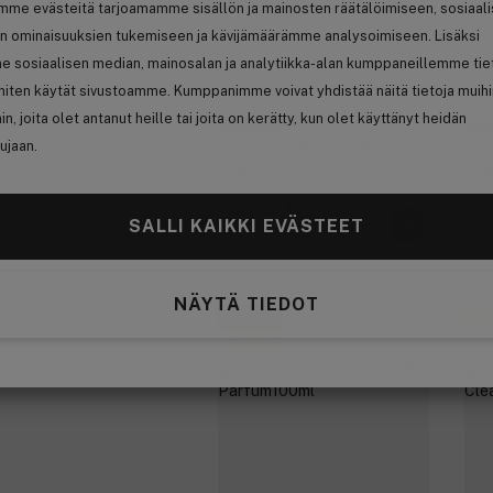
mme evästeitä tarjoamamme sisällön ja mainosten räätälöimiseen, sosiaal
n ominaisuuksien tukemiseen ja kävijämäärämme analysoimiseen. Lisäksi
e sosiaalisen median, mainosalan ja analytiikka-alan kumppaneillemme tie
 miten käytät sivustoamme. Kumppanimme voivat yhdistää näitä tietoja muih
hin, joita olet antanut heille tai joita on kerätty, kun olet käyttänyt heidän
Nanolash
Na
ujaan.
Disposable Mascara Wands
Mic
40g
50
3,75 €
3
SALLI KAIKKI EVÄSTEET
9,38 € / 100g
7,5
NÄYTÄ TIEDOT
Uutuus
An
Free gift