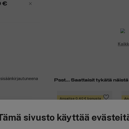
0 €
Kaikk
t sisäänkirjautuneena
Psst... Saattaisit tykätä näistä
Ansaitse 0,40 € bonusta
An
Tämä sivusto käyttää evästeit