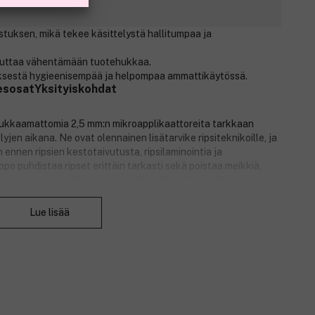
stuksen, mikä tekee käsittelystä hallitumpaa ja
auttaa vähentämään tuotehukkaa.
yksestä hygieenisempää ja helpompaa ammattikäytössä.
esosat
Yksityiskohdat
ukkaamattomia 2,5 mm:n mikroapplikaattoreita tarkkaan
yjen aikana. Ne ovat olennainen lisätarvike ripsiteknikoille, ja
n ennen ripsien kestotaivutusta, ripsilaminointia ja
lppo puhdistaa ripset erittäin tarkasti sekä poistaa meikkiä,
aamaton muotoilu varmistaa, etteivät ne jätä kuituja ripsiin,
Sulje
suorittaa välittömästi. Nanolash Microbrush Applicators eivät
a ilman hukkaa. Tämä edistää taloudellisempaa tuotteen käyttöä
Lue lisää
tystä. Pakkaus sisältää 100 mikroapplikaattoria
siassa, joka estää applikaattoreita putoamasta pakkauksesta,