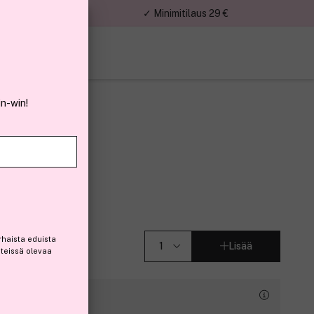
nnat
✓ Minimitilaus 29 €
in-win!
,5mm
rhaista eduista
Lisää
steissä olevaa