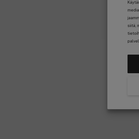
Käytä
media
jaamm
siitä,
tietoi
palvel