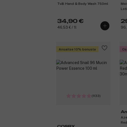
Tvål Hand & Body Wash 750ml
Moi
Pr
Lot
34,90 €
2
46,53 € / 1l
96,
Ansaitse 10% bonusta
Os
(1133)
An
Aze
Red
COSRX