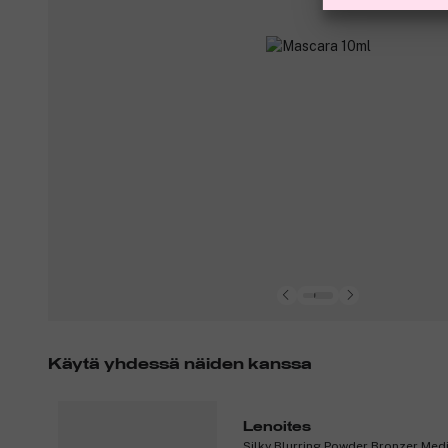
Käytä yhdessä näiden kanssa
Lenoites
Silky Blurring Powder Bronzer Med