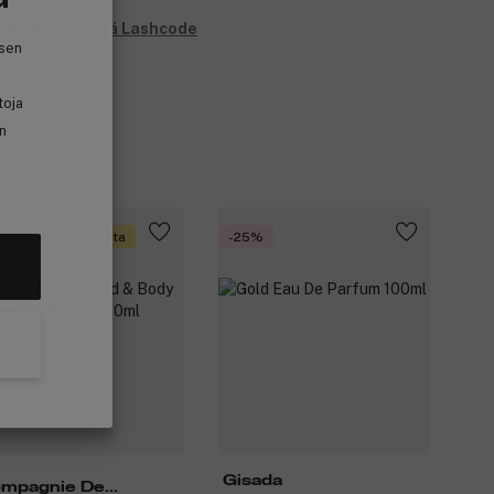
i tuotemerkiltä Lashcode
isen
toja
in
saitse 10% bonusta
-25%
Gisada
mpagnie De