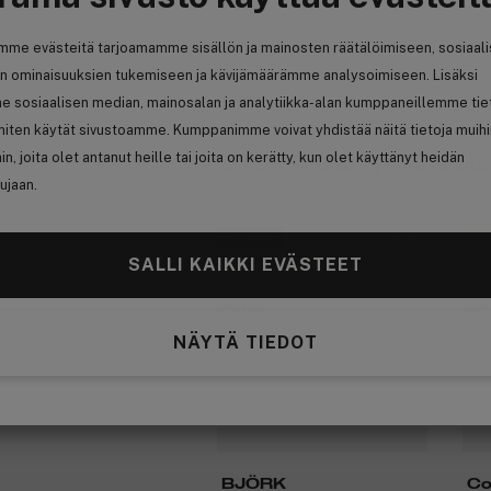
Kaikk
mme evästeitä tarjoamamme sisällön ja mainosten räätälöimiseen, sosiaal
n ominaisuuksien tukemiseen ja kävijämäärämme analysoimiseen. Lisäksi
e sosiaalisen median, mainosalan ja analytiikka-alan kumppaneillemme tie
 miten käytät sivustoamme. Kumppanimme voivat yhdistää näitä tietoja muih
hin, joita olet antanut heille tai joita on kerätty, kun olet käyttänyt heidän
t sisäänkirjautuneena
Psst... Saattaisit tykätä näistä
ujaan.
Uutuus
An
Ansaitse 10% bonusta
SALLI KAIKKI EVÄSTEET
NÄYTÄ TIEDOT
BJÖRK
Co