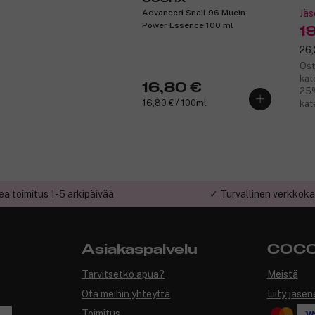
Advanced Snail 96 Mucin
Jäs
Power Essence 100 ml
1
26,
Ost
kat
16,80 €
25%
16,80 € / 100ml
kat
a toimitus 1-5 arkipäivää
✓ Turvallinen verkkok
Asiakaspalvelu
COCO
Tarvitsetko apua?
Meistä
Ota meihin yhteyttä
Liity jäsen
Toimitus