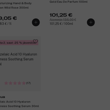
Gold Eau De Parfum 100ml
sturizing Hand & Body
ovence
ion Wild Rose 300ml
101,25 €
9,05 €
Aiemmin 135,00 €
83 € / 1l
101,25 € / 100ml
ta 2, saat -25 % jäsenille
(17)
ua
laic Acid 10 Hyaluron
ness Soothing Serum 30ml