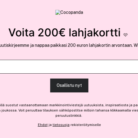
rvallinen verkkokauppa
✓ Kilpailukykyiset hi
Löydä suosikkisi 25.402 tuotteen joukosta..
Voita 200€ lahjakortti
🩷
uutiskirjeemme ja nappaa paikkasi 200 euron lahjakortin arvontaan. W
Ansaitse 10% bonusta
Lashcode
Osallistu nyt
Mascara 10ml
32,40 €
llä suostut vastaanottamaan markkinointiviestejä uutuuksista, inspiraatiosta ja pa
joukossa. Voit peruuttaa tilauksen sähköpostitse milloin tahansa klikkaamalla vie
324,00 € / 100ml
peruutuslinkkiä.
Ehdot
ja
tietosuoja
rekisteröitymiselle
Saatavilla verkossa