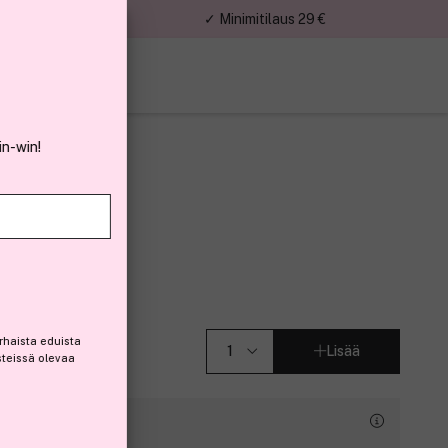
nnat
✓ Minimitilaus 29 €
in-win!
rhaista eduista
Lisää
steissä olevaa