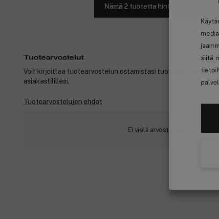
Nämä 2 tuotetta hintaan 41,35 €
Käytä
media
jaamm
Tuotearvostelut
siitä,
tietoi
Voit kirjoittaa tuotearvostelun ostamistasi tuotteista, kun ole
asiakastilillesi.
palvel
Tuotearvostelujen ehdot
Ei vielä arvosteluja