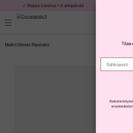
✓ Nopea toimitus 1-5 arkipäivää
✓ Tu
Tilaa 
Meikit
/
Silmät
/
Ripsivärit
Sähköposti
Rekisteröitymä
ensimmäisten 