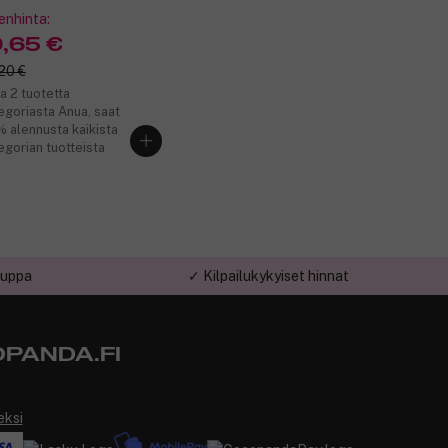
enhinta:
9,65 €
20 €
a 2 tuotetta
egoriasta Anua, saat
 alennusta kaikista
egorian tuotteista
auppa
✓ Kilpailukykyiset hinnat
PANDA.FI
eksi