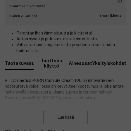
Saatavilla verkossa
Muuta
Click & Collect
Tripla |
Parantaa ihon kimmoisuutta ja kiinteyttä.
Antaa syvää ja pitkäkestoista kosteutusta.
Vahvistaa ihon suojakerrosta ja vähentää kosteuden
haihtumista.
Tuotteen
Tuotekuvaus
Ainesosat
Yksityiskohdat
käyttö
VT Cosmetics PDRN Capsule Cream 100 on innovatiivinen
kosteuttava voide, jossa on kevyt geelikoostumus ja joka antaa
iholle syvää kosteutusta, kimmoisuutta ja terveen hehkun.
Koostumus sisältää 100 000 ppm kasvipohjaista,
pienimolekyylistä PHYTO PDRN® Panax -uutetta ginsengistä,
Sulje
joka tukee ihon uusiutumista, palauttaa kimmoisuutta ja
vähentää hienojen juonteiden näkyvyyttä. Voide yhdistää viisi
Lue lisää
erilaista keramidia, pantenolia ja kymmentä erilaista
hyaluronihappoa tarjoten pitkäkestoista kosteutusta ja