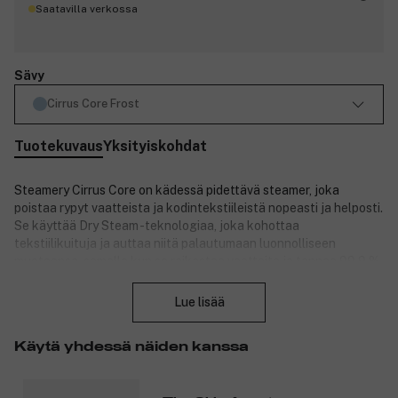
Saatavilla verkossa
Sävy
Cirrus Core Frost
Tuotekuvaus
Yksityiskohdat
Steamery Cirrus Core on kädessä pidettävä steamer, joka
poistaa rypyt vaatteista ja kodintekstiileistä nopeasti ja helposti.
Se käyttää Dry Steam -teknologiaa, joka kohottaa
tekstiilikuituja ja auttaa niitä palautumaan luonnolliseen
muotoonsa, samalla kun se raikastaa vaatteita ja tappaa 99,9 %
Sulje
bakteereista. Toisin kuin perinteinen höyry, Dry Steam ei jätä
vaatteisiin vesitahroja. Steameria voi käyttää ilman silityslautaa
Lue lisää
ripustamalla vaatteen vaateripustimeen, painamalla etulevyä
kevyesti kangasta vasten ja aloittamalla höyrytyksen. Siinä on
Käytä yhdessä näiden kanssa
näkyvä vesisäiliö vedenpinnan helppoa tarkistamista varten sekä
integroitu ripustuslenkki käytännöllistä säilytystä varten.
Steamery Cirrus Core -laitteessa on kevyt ja kompakti muotoilu,