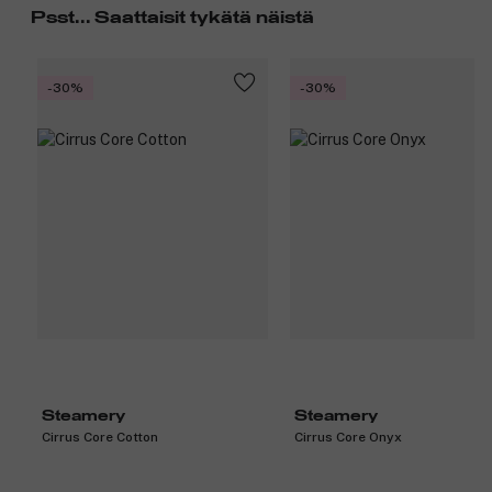
Psst... Saattaisit tykätä näistä
Tuotenumero:
3359060
-30%
-30%
Steamery
Steamery
Cirrus Core Cotton
Cirrus Core Onyx