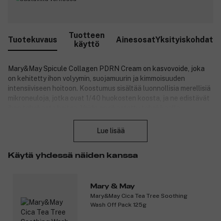
Tuotteen
Tuotekuvaus
Ainesosat
Yksityiskohdat
käyttö
Mary&May Spicule Collagen PDRN Cream on kasvovoide, joka
on kehitetty ihon volyymin, suojamuurin ja kimmoisuuden
intensiiviseen hoitoon. Koostumus sisältää luonnollisia merellisiä
mikroneuloja, jotka ovat 1/40 huokosten koosta, ja ne edistävät
ihon tehokasta hoitoa. Voide on rikastettu tehokkaalla
Sulje
merellisellä kollageenilla, joka tukee ihon kimmoisuutta ja antaa
iholle kiinteämmän ja täyteläisemmän ulkonäön. Cica PDRN
Lue lisää
auttaa rauhoittamaan herkkää ihoa ja edistämään ihon
palautumista, jotta iho tuntuu vahvemmalta, rauhallisemmalta ja
Käytä yhdessä näiden kanssa
tasapainoisemmalta.
Tuotenumero:
3359420
Mary & May
Mary&May Cica Tea Tree Soothing
Wash Off Pack 125g