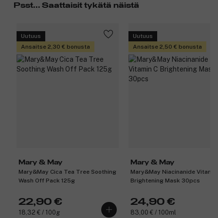
Psst... Saattaisit tykätä näistä
Uutuus
Uutuus
Ansaitse 2,30 € bonusta
Ansaitse 2,50 € bonusta
Mary & May
Mary & May
Mary&May Cica Tea Tree Soothing
Mary&May Niacinanide Vitamin
Wash Off Pack 125g
Brightening Mask 30pcs
22,90 €
24,90 €
18,32 € / 100g
83,00 € / 100ml