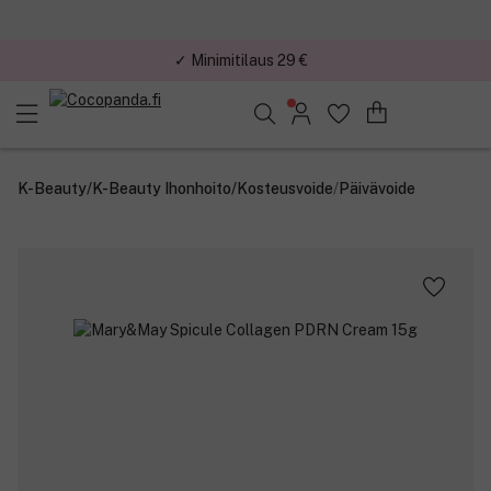
✓ Minimitilaus 29 €
Löydä suosikkisi 25.362 tuotteen joukosta..
K-Beauty
/
K-Beauty Ihonhoito
/
Kosteusvoide
/
Päivävoide