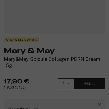
Ansaitse 1,80 € bonusta
Mary & May
Mary&May Spicule Collagen PDRN Cream
15g
17,90 €
Lisää
119,33 € / 100g
Saatavilla verkossa