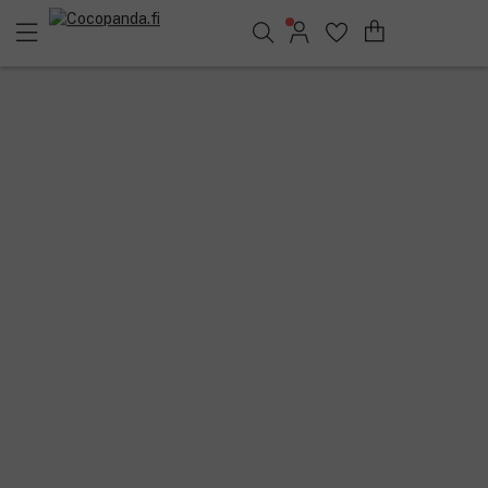
Löydä suosikkisi 25.411 tuotteen joukosta..