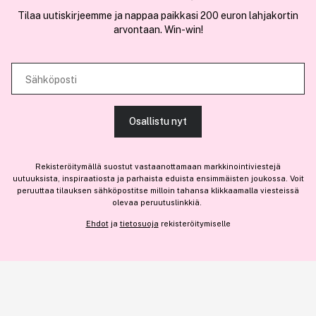
Käytämme evästeitä tarjoamamme sisällön ja mainosten
Tilaa uutiskirjeemme ja nappaa paikkasi 200 euron lahjakortin
räätälöimiseen, sosiaalisen median ominaisuuksien tukemiseen ja
arvontaan. Win-win!
COCOPANDA.FI
kävijämäärämme analysoimiseen. Lisäksi jaamme sosiaalisen median,
mainosalan ja analytiikka-alan kumppaneillemme tietoja siitä, miten
Meistä
käytät sivustoamme. Kumppanimme voivat yhdistää näitä tietoja muihin
Sähköposti
Liity jäseneksi
tietoihin, joita olet antanut heille tai joita on kerätty, kun olet käyttänyt
heidän palvelujaan.
Osallistu nyt
SALLI KAIKKI EVÄSTEET
Rekisteröitymällä suostut vastaanottamaan markkinointiviestejä
Olemme osa
Brandsdal Group AS
uutuuksista, inspiraatiosta ja parhaista eduista ensimmäisten joukossa. Voit
peruuttaa tilauksen sähköpostitse milloin tahansa klikkaamalla viesteissä
Jos haluat henkilökohtaista neuvoa ammattitason hiustuotteista,
olevaa peruutuslinkkiä.
NÄYTÄ TIEDOT
klikkaa
tästä
.
Ehdot
ja
tietosuoja
rekisteröitymiselle