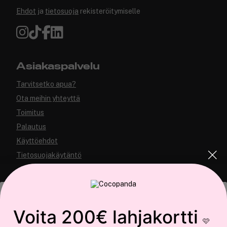
Ehdot
ja
tietosuoja
rekisteröitymiselle
Asiakaspalvelu
Tarvitsetko apua?
Ota meihin yhteyttä
Toimitus
Palautus
Käyttöehdot
Tietosuojakäytäntö
Tämä sivusto käyttää evästeitä
Voita 200€ lahjakortti
🩷