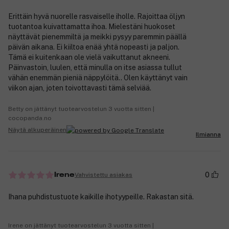
Erittäin hyvä nuorelle rasvaiselle iholle. Rajoittaa öljyn
tuotantoa kuivattamatta ihoa. Mielestäni huokoset
näyttävät pienemmiltä ja meikki pysyy paremmin päällä
päivän aikana. Ei kiiltoa enää yhtä nopeasti ja paljon.
Tämä ei kuitenkaan ole vielä vaikuttanut akneeni.
Päinvastoin, luulen, että minulla on itse asiassa tullut
vähän enemmän pieniä näppylöitä.. Olen käyttänyt vain
viikon ajan, joten toivottavasti tämä selviää.
Betty on jättänyt tuotearvostelun 3 vuotta sitten |
cocopanda.no
Näytä alkuperäinen
Ilmianna
0
Vahvistettu asiakas
Irene
Ihana puhdistustuote kaikille ihotyypeille. Rakastan sitä.
Irene on jättänyt tuotearvostelun 3 vuotta sitten |