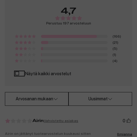
4,7
Perustuu 197 arvosteluun
(166)
(21)
(5)
(1)
(4)
Näytä kaikki arvostelut
Arvosanan mukaan
Uusimmat
0
Vahvistettu asiakas
Airin
Airin on jättänyt tuotearvostelun kuukausi sitten
Ilmianna