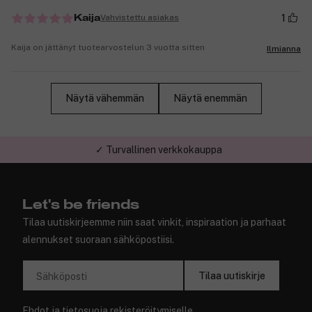
1
Vahvistettu asiakas
Kaija
Kaija on jättänyt tuotearvostelun 3 vuotta sitten
Ilmianna
Näytä vähemmän
Näytä enemmän
✓ Turvallinen verkkokauppa
Let's be friends
Tilaa uutiskirjeemme niin saat vinkit, inspiraation ja parhaat
alennukset suoraan sähköpostiisi.
Tilaa uutiskirje
Sähköposti
Ehdot
ja
tietosuoja
rekisteröitymiselle