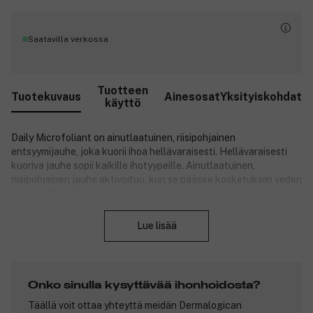
Saatavilla verkossa
Tuotteen
Tuotekuvaus
Ainesosat
Yksityiskohdat
käyttö
Daily Microfoliant on ainutlaatuinen, riisipohjainen
entsyymijauhe, joka kuorii ihoa hellävaraisesti. Hellävaraisesti
kuoriva jauhe sopii kaikille ihotyypeille. Ainutlaatuinen,
riisipohjainen jauhe aktivoituu, kun se pääsee kosketuksiin veden
kanssa. Papaiini, salisyylihappo ja riisientsyymit kuorivat ihoa ja
Sulje
poistavat kuolleita ihosoluja tehden ihosta välittömästi
sileämmän ja tasaisemman. Ainutlaatuinen Skin Brightening
Lue lisää
Complex -yhdiste tasoittaa ihon sävyeroja, kun taas vihreä teen,
neidonhiuspuun ja kaurajauheen sekoitus rauhoittaa ihoa ja
antaa sille heleyttä ja uutta elinvoimaa. Tuote ei sisällä
keinotekoisia väriaineita eikä hajusteita. Lisäksi se on
Onko sinulla kysyttävää ihonhoidosta?
vegaaninen, eikä sitä ole testattu eläimillä.
Täällä voit ottaa yhteyttä meidän Dermalogican