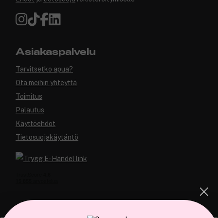
Asiakaspalvelu
Tarvitsetko apua?
Ota meihin yhteyttä
Toimitus
Palautus
Käyttöehdot
Tietosuojakäytäntö