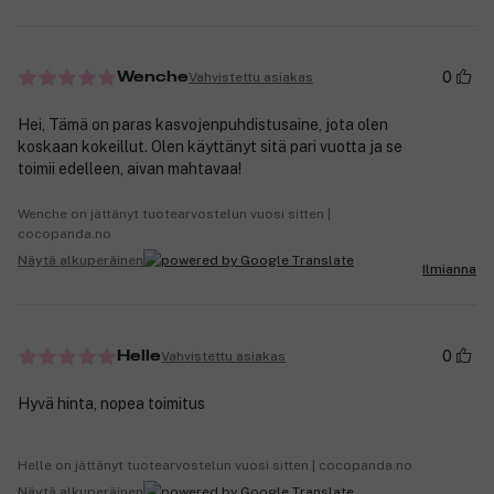
0
Vahvistettu asiakas
Wenche
Hei, Tämä on paras kasvojenpuhdistusaine, jota olen
koskaan kokeillut. Olen käyttänyt sitä pari vuotta ja se
toimii edelleen, aivan mahtavaa!
Wenche on jättänyt tuotearvostelun vuosi sitten |
cocopanda.no
Näytä alkuperäinen
Ilmianna
0
Vahvistettu asiakas
Helle
Hyvä hinta, nopea toimitus
Helle on jättänyt tuotearvostelun vuosi sitten | cocopanda.no
Näytä alkuperäinen