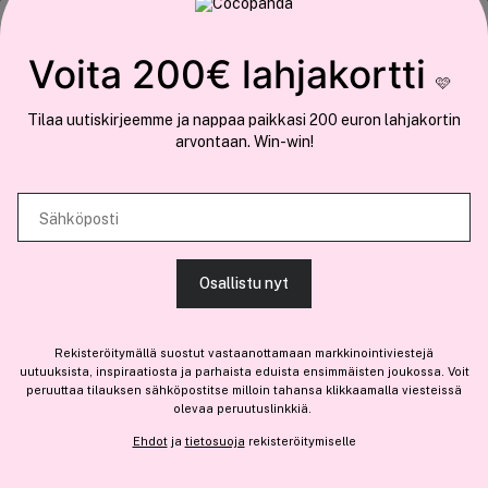
COCOPANDA.FI
Tämä sivusto käyttää evästeitä
Voita 200€ lahjakortti
Meistä
🩷
Käytämme evästeitä tarjoamamme sisällön ja mainosten
Liity jäseneksi
Tilaa uutiskirjeemme ja nappaa paikkasi 200 euron lahjakortin
räätälöimiseen, sosiaalisen median ominaisuuksien tukemiseen ja
arvontaan. Win-win!
kävijämäärämme analysoimiseen. Lisäksi jaamme sosiaalisen median,
mainosalan ja analytiikka-alan kumppaneillemme tietoja siitä, miten
käytät sivustoamme. Kumppanimme voivat yhdistää näitä tietoja muihin
Sähköposti
Olemme osa
Brandsdal Group AS
tietoihin, joita olet antanut heille tai joita on kerätty, kun olet käyttänyt
heidän palvelujaan.
Jos haluat henkilökohtaista neuvoa ammattitason hiustuotteista,
Osallistu nyt
klikkaa
tästä
.
SALLI KAIKKI EVÄSTEET
Rekisteröitymällä suostut vastaanottamaan markkinointiviestejä
uutuuksista, inspiraatiosta ja parhaista eduista ensimmäisten joukossa. Voit
peruuttaa tilauksen sähköpostitse milloin tahansa klikkaamalla viesteissä
olevaa peruutuslinkkiä.
NÄYTÄ TIEDOT
Ehdot
ja
tietosuoja
rekisteröitymiselle