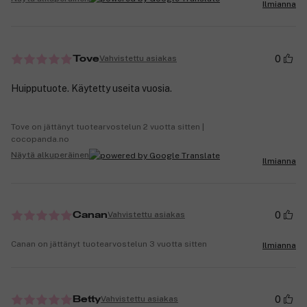
Ilmianna
0
Vahvistettu asiakas
Tove
Huipputuote. Käytetty useita vuosia.
Tove on jättänyt tuotearvostelun 2 vuotta sitten |
cocopanda.no
Näytä alkuperäinen
Ilmianna
0
Vahvistettu asiakas
Canan
Canan on jättänyt tuotearvostelun 3 vuotta sitten
Ilmianna
0
Vahvistettu asiakas
Betty