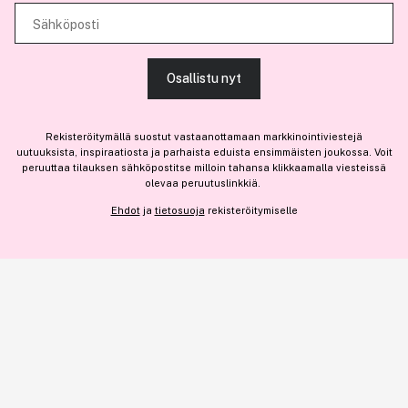
käytät sivustoamme. Kumppanimme voivat yhdistää näitä tietoja muihin
Sähköposti
Olemme osa
Brandsdal Group AS
tietoihin, joita olet antanut heille tai joita on kerätty, kun olet käyttänyt
heidän palvelujaan.
Jos haluat henkilökohtaista neuvoa ammattitason hiustuotteista,
Osallistu nyt
klikkaa
tästä
.
SALLI KAIKKI EVÄSTEET
Rekisteröitymällä suostut vastaanottamaan markkinointiviestejä
uutuuksista, inspiraatiosta ja parhaista eduista ensimmäisten joukossa. Voit
peruuttaa tilauksen sähköpostitse milloin tahansa klikkaamalla viesteissä
olevaa peruutuslinkkiä.
NÄYTÄ TIEDOT
Ehdot
ja
tietosuoja
rekisteröitymiselle