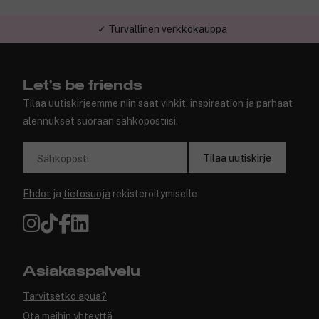
✓ Turvallinen verkkokauppa
Let's be friends
Tilaa uutiskirjeemme niin saat vinkit, inspiraation ja parhaat
alennukset suoraan sähköpostiisi.
Tilaa uutiskirje
Sähköposti
Ehdot
ja
tietosuoja
rekisteröitymiselle
Asiakaspalvelu
Tarvitsetko apua?
Ota meihin yhteyttä