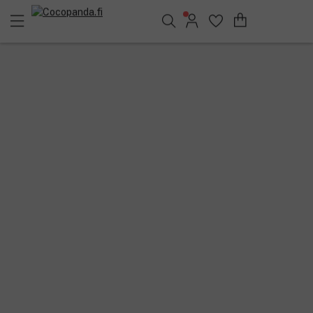
Löydä suosikkisi 25.381 tuotteen joukosta..