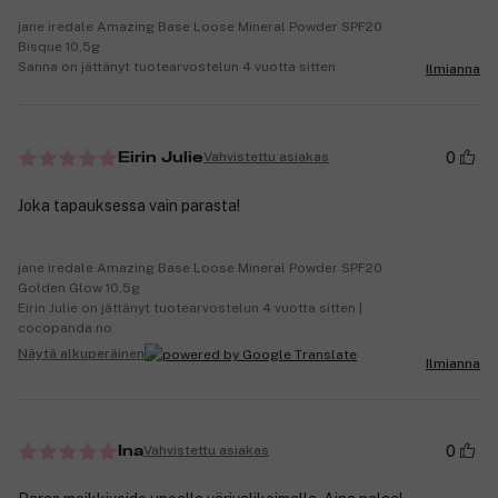
jane iredale Amazing Base Loose Mineral Powder SPF20
Bisque 10,5g
Sanna on jättänyt tuotearvostelun 4 vuotta sitten
Ilmianna
0
Vahvistettu asiakas
Eirin Julie
Joka tapauksessa vain parasta!
jane iredale Amazing Base Loose Mineral Powder SPF20
Golden Glow 10,5g
Eirin Julie on jättänyt tuotearvostelun 4 vuotta sitten |
cocopanda.no
Näytä alkuperäinen
Ilmianna
0
Vahvistettu asiakas
Ina