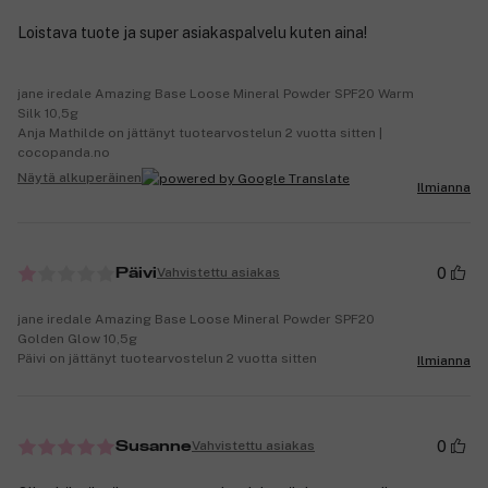
Loistava tuote ja super asiakaspalvelu kuten aina!
jane iredale Amazing Base Loose Mineral Powder SPF20 Warm
Silk 10,5g
Anja Mathilde on jättänyt tuotearvostelun 2 vuotta sitten |
cocopanda.no
Näytä alkuperäinen
Ilmianna
0
Vahvistettu asiakas
Päivi
jane iredale Amazing Base Loose Mineral Powder SPF20
Golden Glow 10,5g
Päivi on jättänyt tuotearvostelun 2 vuotta sitten
Ilmianna
0
Vahvistettu asiakas
Susanne