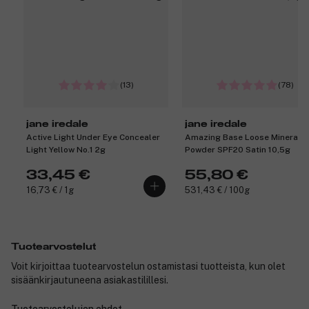
(13)
(78)
jane iredale
jane iredale
Active Light Under Eye Concealer
Amazing Base Loose Mineral
Light Yellow No.1 2g
Powder SPF20 Satin 10,5g
33,45 €
55,80 €
16,73 € / 1g
531,43 € / 100g
Tuotearvostelut
Voit kirjoittaa tuotearvostelun ostamistasi tuotteista, kun olet
sisäänkirjautuneena asiakastilillesi.