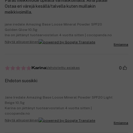
Paras meikkivoide upealla värivalikoimalla. Aina palaa!
Ostaa eri värejä kesällä/talvella kuten muillakin
meikkivoimilla.
jane iredale Amazing Base Loose Mineral Powder SPF20
Golden Glow 10,5g
Ina on jättänyt tuotearvostelun 4 vuotta sitten | cocopanda.no
Näytä alkuperäinen
Ilmianna
0
Vahvistettu asiakas
Karina
Ehdoton suosikki
Jane Iredale Amazing Base Loose Mineral Powder SPF20 Light
Beige 10,5g
Karina on jättänyt tuotearvostelun 4 vuotta sitten |
cocopanda.no
Näytä alkuperäinen
Ilmianna