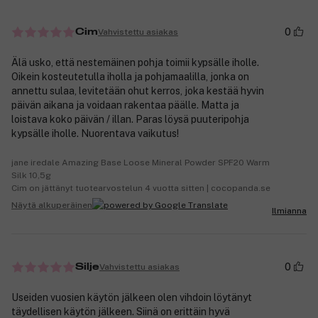
0
Vahvistettu asiakas
Cim
Älä usko, että nestemäinen pohja toimii kypsälle iholle.
Oikein kosteutetulla iholla ja pohjamaalilla, jonka on
annettu sulaa, levitetään ohut kerros, joka kestää hyvin
päivän aikana ja voidaan rakentaa päälle. Matta ja
loistava koko päivän / illan. Paras löysä puuteripohja
kypsälle iholle. Nuorentava vaikutus!
jane iredale Amazing Base Loose Mineral Powder SPF20 Warm
Silk 10,5g
Cim on jättänyt tuotearvostelun 4 vuotta sitten | cocopanda.se
Näytä alkuperäinen
Ilmianna
0
Vahvistettu asiakas
Silje
Useiden vuosien käytön jälkeen olen vihdoin löytänyt
täydellisen käytön jälkeen. Siinä on erittäin hyvä