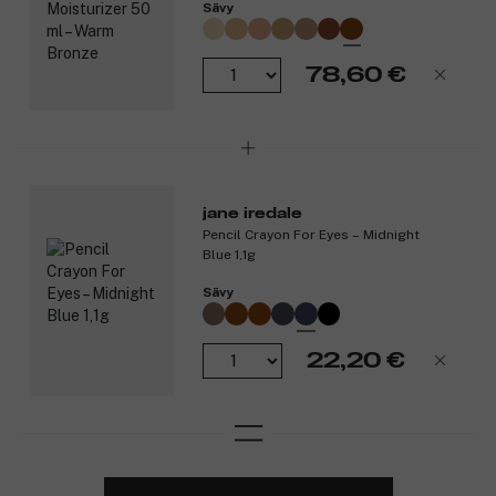
sopiva kosteussuihke!
Sävy
Vinkki: Levitä puuteria kerros kerrokselta ja lisää Hydration
Spray -kosteussuihketta jokaisen kerroksen väliin – näin meikkisi
78,60 €
kestää koko päivän ja voit lisätä peittävyyttä niin paljon kuin
haluat!
Tuotenumero:
3021682
jane iredale
Pencil Crayon For Eyes – Midnight
Blue 1,1g
Sävy
22,20 €