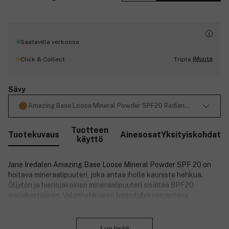
Saatavilla verkossa
Muuta
Click & Collect
Tripla |
Sävy
Amazing Base Loose Mineral Powder SPF20 Radiant 10,5g
Tuotteen
Tuotekuvaus
Ainesosat
Yksityiskohdat
käyttö
Jane Iredalen Amazing Base Loose Mineral Powder SPF 20 on
hoitava mineraalipuuteri, joka antaa iholle kaunista hehkua.
Öljytön ja hienojakoinen mineraalipuuteri sisältää SPF20
suojakertoimen. Valonhehkuisen lopputuloksen antava
mineraalipuuteri sopii täydellisesti normaalille ja/tai kuivalle
Sulje
iholle ja saat helposti haluamasi peittävyyden kevyestä täysin
peittävään.
The Skin Cancer Foundation on hyväksynyt sen