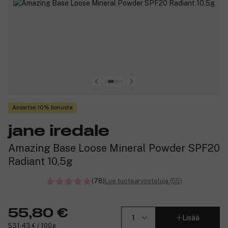
Ansaitse 10% bonusta
jane iredale
Amazing Base Loose Mineral Powder SPF20
Radiant 10,5g
(78)
Lue tuotearvosteluja (55)
55,80 €
Lisää
531,43 € / 100g