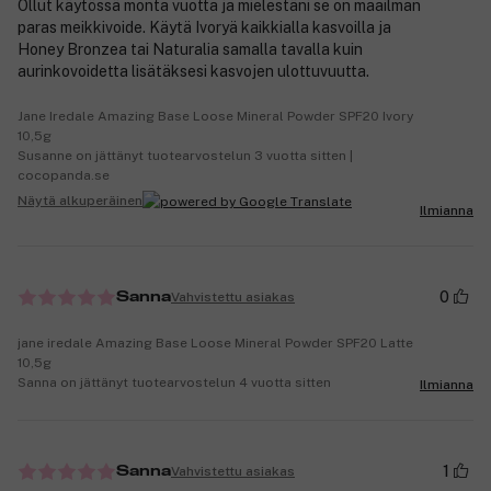
Ollut käytössä monta vuotta ja mielestäni se on maailman
paras meikkivoide. Käytä Ivoryä kaikkialla kasvoilla ja
Honey Bronzea tai Naturalia samalla tavalla kuin
aurinkovoidetta lisätäksesi kasvojen ulottuvuutta.
Jane Iredale Amazing Base Loose Mineral Powder SPF20 Ivory
10,5g
Susanne on jättänyt tuotearvostelun 3 vuotta sitten |
cocopanda.se
Näytä alkuperäinen
Ilmianna
0
Vahvistettu asiakas
Sanna
jane iredale Amazing Base Loose Mineral Powder SPF20 Latte
10,5g
Sanna on jättänyt tuotearvostelun 4 vuotta sitten
Ilmianna
1
Vahvistettu asiakas
Sanna