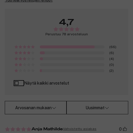
Tuotearvostelujen ehdot
4,7
Perustuu 78 arvosteluun
(66)
(6)
(4)
(0)
(2)
Näytä kaikki arvostelut
Arvosanan mukaan
Uusimmat
0
Vahvistettu asiakas
Anja Mathilde