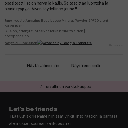
opasiteetti, se on harva ja kallis. Se tasoittaa juonteita ja
pieniä ryppyjä. Aivan täydellinen jauhe !!
Jane Iredale Amazing Base Loose Mineral Powder SPF20 Light
Beige 10,5g
Silje on jättänyt tuotearvostelun 5 vuotta sitten |
cocopanda.no
Näytä alkuperäinen
Ilmianna
Näytä vähemmän
Näytä enemmän
✓ Turvallinen verkkokauppa
Let's be friends
Tilaa uutiskirjeemme niin saat vinkit, inspiraation ja parhaat
alennukset suoraan sähköpostiisi.