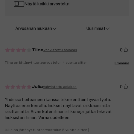
Näytä kaikki arvostelut
Arvosanan mukaan
Uusimmat
0
Vahvistettu asiakas
Tiina
Tiina on jättänyt tuotearvostelun 4 vuotta sitten
Ilmianna
0
Vahvistettu asiakas
Julia
Yhdessä hoitoaineen kanssa tekee erittäin hyvää työtä.
Näyttää eron kerralla. hiukset näyttävät raikkaammilta
rasittamatta. Aivan kuten ilman silikoneja, jotka tekevät
hiuksistani liman. Varaa uudelleen
Julia on jättänyt tuotearvostelun 5 vuotta sitten |