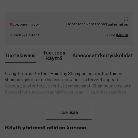
Odotetaan varastoon
Loppuunmyyty
Tuntematon
Muuta
Click & Collect
Tripla |
Tuotteen
Tuotekuvaus
Ainesosat
Yksityiskohdat
käyttö
Living Proofin Perfect Hair Day Shampoo on ainutlaatuinen
shampoo, joka tekee hiuksistasi kauniit ja terveet – upean
tuuheat, kosteutetut ja entistä vahvemmat. Shampoon ansiosta
hiuksesi tuntuvat puhtaammilta pitkään. Niitä ei siten tarvitse
pestä niin usein. Shampoo parantaa hiustesi hyvinvointia
Sulje
välittömästi tehden niistä ajan myötä terveemmät ja vahvemmat.
Lue lisää
Se sopii kaikille hiustyypeille, myös värjätyille ja käsitellyille
hiuksille.
Käytä yhdessä näiden kanssa
Perfect Hair Day™ -järjestelmä tarjoaa viisi avainta kauniisiin ja
terveisiin hiuksiin: pehmeyttä, tuuheutta, kosteutta, voimaa ja