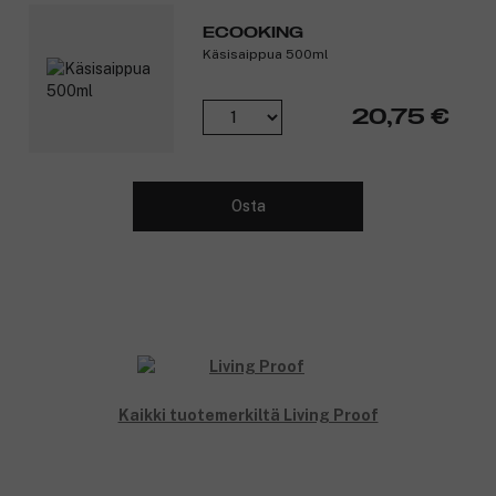
kiiltoa.
ECOOKING
Käsisaippua 500ml
Tuotenumero:
3067828
20,75 €
Osta
Kaikki tuotemerkiltä Living Proof