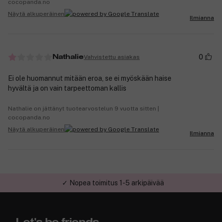
cocopanda.no
Näytä alkuperäinen
Ilmianna
0
Vahvistettu asiakas
Nathalie
Ei ole huomannut mitään eroa, se ei myöskään haise
hyvältä ja on vain tarpeettoman kallis
Nathalie on jättänyt tuotearvostelun 9 vuotta sitten |
cocopanda.no
Näytä alkuperäinen
Ilmianna
✓ Nopea toimitus 1-5 arkipäivää
✓ Turvallinen verkkokauppa