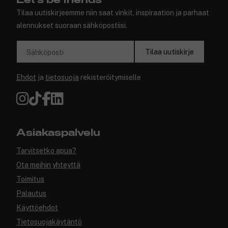
Let's be friends
Tilaa uutiskirjeemme niin saat vinkit, inspiraation ja parhaat
alennukset suoraan sähköpostiisi.
Tilaa uutiskirje
Sähköposti
Ehdot
ja
tietosuoja
rekisteröitymiselle
Asiakaspalvelu
Tarvitsetko apua?
Ota meihin yhteyttä
Toimitus
Palautus
Käyttöehdot
Tietosuojakäytäntö