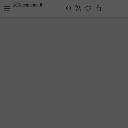
Löydä suosikkisi 25.368 tuotteen joukosta..