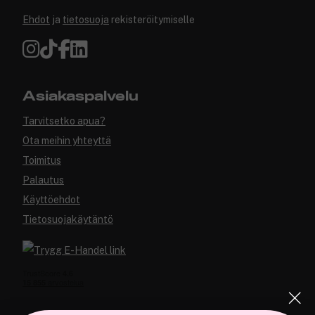
Ehdot
ja
tietosuoja
rekisteröitymiselle
Asiakaspalvelu
Tarvitsetko apua?
Ota meihin yhteyttä
Toimitus
Palautus
Käyttöehdot
Tietosuojakäytäntö