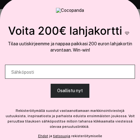
COCOPANDA.FI
Tämä sivusto käyttää evästeitä
Voita 200€ lahjakortti
Meistä
🩷
Käytämme evästeitä tarjoamamme sisällön ja mainosten
Liity jäseneksi
Tilaa uutiskirjeemme ja nappaa paikkasi 200 euron lahjakortin
räätälöimiseen, sosiaalisen median ominaisuuksien tukemiseen ja
arvontaan. Win-win!
kävijämäärämme analysoimiseen. Lisäksi jaamme sosiaalisen median,
mainosalan ja analytiikka-alan kumppaneillemme tietoja siitä, miten
käytät sivustoamme. Kumppanimme voivat yhdistää näitä tietoja muihin
Sähköposti
Olemme osa
Brandsdal Group AS
tietoihin, joita olet antanut heille tai joita on kerätty, kun olet käyttänyt
heidän palvelujaan.
Jos haluat henkilökohtaista neuvoa ammattitason hiustuotteista,
Osallistu nyt
klikkaa
tästä
.
SALLI KAIKKI EVÄSTEET
Rekisteröitymällä suostut vastaanottamaan markkinointiviestejä
uutuuksista, inspiraatiosta ja parhaista eduista ensimmäisten joukossa. Voit
peruuttaa tilauksen sähköpostitse milloin tahansa klikkaamalla viesteissä
olevaa peruutuslinkkiä.
NÄYTÄ TIEDOT
10,95 €
Ehdot
ja
tietosuoja
rekisteröitymiselle
Lisää