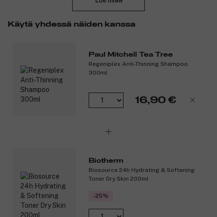
Lue lisää
peittävyyttä, kerrosta. Sopii normaalille tai rasvoittuvalle iholle.
Tuotenumero:
3099961
Käytä yhdessä näiden kanssa
Paul Mitchell Tea Tree
Regeniplex Anti-Thinning Shampoo
300ml
16,90 €
Biotherm
Biosource 24h Hydrating & Softening
Toner Dry Skin 200ml
-25%