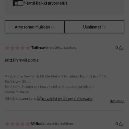
Näytä kaikki arvostelut
Arvosanan mukaan
Uusimmat
0
Vahvistettu asiakas
Talina
erittäin hyvä pohja
Maybelline New York Fit Me Matte + Poreless Foundation 104
Soft Ivory 30ml
Talina on jättänyt tuotearvostelun 5 kuukautta sitten |
cocopanda.no
Näytä alkuperäinen
Ilmianna
0
Vahvistettu asiakas
Milla