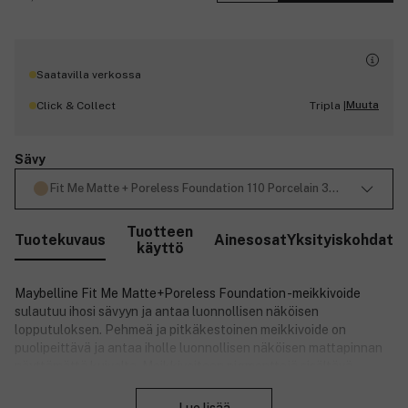
Saatavilla verkossa
Muuta
Click & Collect
Tripla |
Sävy
Fit Me Matte + Poreless Foundation 110 Porcelain 30ml
Tuotteen
Tuotekuvaus
Ainesosat
Yksityiskohdat
käyttö
Maybelline Fit Me Matte+Poreless Foundation -meikkivoide
sulautuu ihosi sävyyn ja antaa luonnollisen näköisen
lopputuloksen. Pehmeä ja pitkäkestoinen meikkivoide on
puolipeittävä ja antaa iholle luonnollisen näköisen mattapinnan
näyttämättä kuivalta. Meikkivoiteen pigmenttejä sisältävä
Sulje
koostumus antaa ihole mattapinnan ja häivyttää ihohuokosia.
Lopputulos on tasainen ja virheetön. Jos toivot enemmän