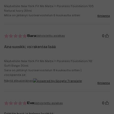
Maybelline New York Fit Me Matte + Poreless Foundation 105
Natural Ivory 30ml
Milla on jättänyt tuotearvostelun 6 kuukautta sitten
Ilmianna
0
Vahvistettu asiakas
Sara
Aina suosikki, voi rakentaa lisää
Maybelline New York Fit Me Matte + Poreless Foundation 112
Soft Beige 30ml
Sara on jättänyt tuotearvostelun 8 kuukautta sitten |
cocopanda.se
Näytä alkuperäinen
Ilmianna
0
Vahvistettu asiakas
Eva