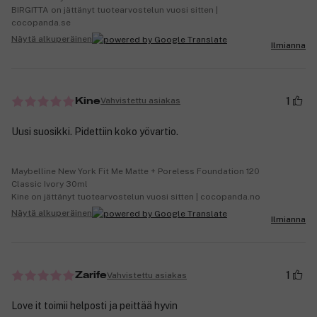
BIRGITTA on jättänyt tuotearvostelun vuosi sitten |
cocopanda.se
Näytä alkuperäinen
Ilmianna
1
Vahvistettu asiakas
Kine
Uusi suosikki. Pidettiin koko yövartio.
Maybelline New York Fit Me Matte + Poreless Foundation 120
Classic Ivory 30ml
Kine on jättänyt tuotearvostelun vuosi sitten | cocopanda.no
Näytä alkuperäinen
Ilmianna
1
Vahvistettu asiakas
Zarife
Love it toimii helposti ja peittää hyvin