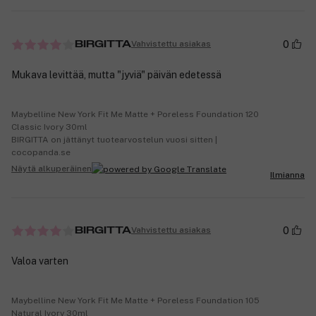
0
Vahvistettu asiakas
BIRGITTA
Mukava levittää, mutta "jyviä" päivän edetessä
Maybelline New York Fit Me Matte + Poreless Foundation 120
Classic Ivory 30ml
BIRGITTA on jättänyt tuotearvostelun vuosi sitten |
cocopanda.se
Näytä alkuperäinen
Ilmianna
0
Vahvistettu asiakas
BIRGITTA
Valoa varten
Maybelline New York Fit Me Matte + Poreless Foundation 105
Natural Ivory 30ml