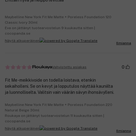
Erittäin hyvä ja helppo levittää
Maybelline New York Fit Me Matte + Poreless Foundation 120
Classic Ivory 30ml
Eva on jättänyt tuotearvostelun 9 kuukautta sitten |
cocopanda.se
Näytä alkuperäinen
Ilmianna
0
Vahvistettu asiakas
Roukaya
Fit Me -meikkivoide on todella loistava, etenkin
sekaiholleni. Se on kevyt ja lopputulos näyttää kauniilta
ja luonnolliselta. Valitsin vain väärän sävyn ihonsävylleni.
Maybelline New York Fit Me Matte + Poreless Foundation 220
Natural Beige 30ml
Roukaya on jättänyt tuotearvostelun 11 kuukautta sitten |
cocopanda.se
Näytä alkuperäinen
Ilmianna