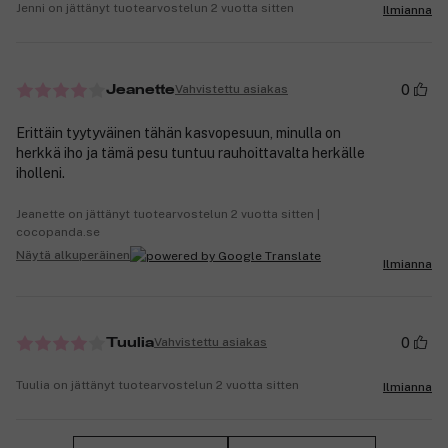
Jenni on jättänyt tuotearvostelun 2 vuotta sitten
Ilmianna
0
Vahvistettu asiakas
Jeanette
Erittäin tyytyväinen tähän kasvopesuun, minulla on
herkkä iho ja tämä pesu tuntuu rauhoittavalta herkälle
iholleni.
Jeanette on jättänyt tuotearvostelun 2 vuotta sitten |
cocopanda.se
Näytä alkuperäinen
Ilmianna
0
Vahvistettu asiakas
Tuulia
Tuulia on jättänyt tuotearvostelun 2 vuotta sitten
Ilmianna