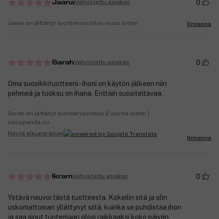
0
Vahvistettu asiakas
Jaana
Jaana on jättänyt tuotearvostelun vuosi sitten
Ilmianna
0
Vahvistettu asiakas
Sarah
Oma suosikkituotteeni - ihoni on käytön jälkeen niin
pehmeä ja tuoksu on ihana. Erittäin suositeltavaa.
Sarah on jättänyt tuotearvostelun 2 vuotta sitten |
cocopanda.no
Näytä alkuperäinen
Ilmianna
0
Vahvistettu asiakas
Ikram
Ystävä neuvoi tästä tuotteesta. Kokeilin sitä ja olin
uskomattoman yllättynyt siitä, kuinka se puhdistaa ihon
ja saa sinut tuntemaan olosi raikkaaksi koko päivän.