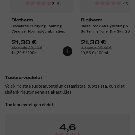
(86)
(23)
Biotherm
Biotherm
Biosource Purifying Foaming
Biosource 24h Hydrating &
Cleanser Normal/Combination
Softening Toner Dry Skin 200m
Skin 150ml
21,30 €
21,30 €
Aiemmin 28,40 €
Aiemmin 28,40 €
14,20 € / 100ml
10,65 € / 100ml
Tuotearvostelut
Voit kirjoittaa tuotearvostelun ostamistasi tuotteista, kun olet
sisäänkirjautuneena asiakastilillesi.
Tuotearvostelujen ehdot
4,6