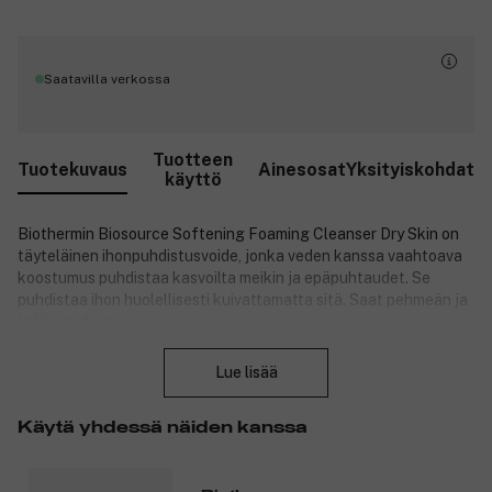
Saatavilla verkossa
Tuotteen
Tuotekuvaus
Ainesosat
Yksityiskohdat
käyttö
Biothermin Biosource Softening Foaming Cleanser Dry Skin on
täyteläinen ihonpuhdistusvoide, jonka veden kanssa vaahtoava
koostumus puhdistaa kasvoilta meikin ja epäpuhtaudet. Se
puhdistaa ihon huolellisesti kuivattamatta sitä. Saat pehmeän ja
kirkkaan ihon.
Sulje
Tuotenumero:
3102622
Lue lisää
Käytä yhdessä näiden kanssa