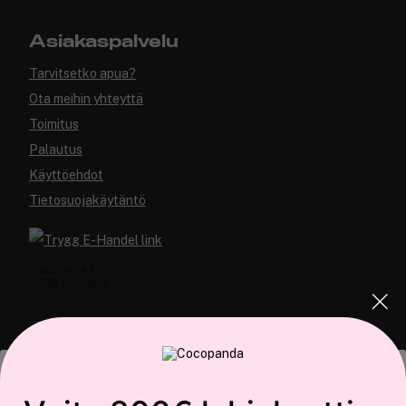
Asiakaspalvelu
Tarvitsetko apua?
Ota meihin yhteyttä
Toimitus
Palautus
Käyttöehdot
Tietosuojakäytäntö
COCOPANDA.FI
Tämä sivusto käyttää evästeitä