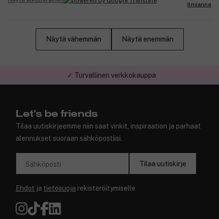
Näytä alkuperäinen
Ilmianna
Näytä vähemmän
Näytä enemmän
✓ Turvallinen verkkokauppa
Let's be friends
Tilaa uutiskirjeemme niin saat vinkit, inspiraation ja parhaat
alennukset suoraan sähköpostiisi.
Tilaa uutiskirje
Sähköposti
Ehdot
ja
tietosuoja
rekisteröitymiselle