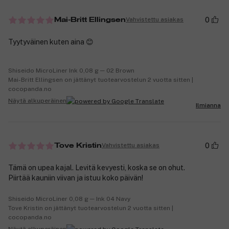
0
Vahvistettu asiakas
Mai-Britt Ellingsen
Tyytyväinen kuten aina 😊
Shiseido MicroLiner Ink 0,08 g ─ 02 Brown
Mai-Britt Ellingsen on jättänyt tuotearvostelun 2 vuotta sitten |
cocopanda.no
Näytä alkuperäinen
Ilmianna
0
Vahvistettu asiakas
Tove Kristin
Tämä on upea kajal. Levitä kevyesti, koska se on ohut.
Piirtää kauniin viivan ja istuu koko päivän!
Shiseido MicroLiner 0,08 g ─ Ink 04 Navy
Tove Kristin on jättänyt tuotearvostelun 2 vuotta sitten |
cocopanda.no