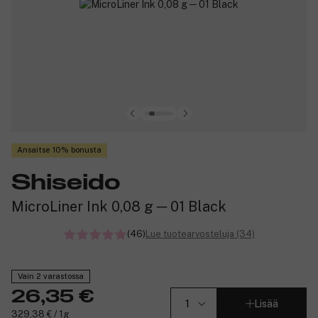
Ansaitse 10% bonusta
Shiseido
MicroLiner Ink 0,08 g ─ 01 Black
(46)
Lue tuotearvosteluja (34)
Vain 2 varastossa
26,35 €
Lisää
329,38 € / 1g