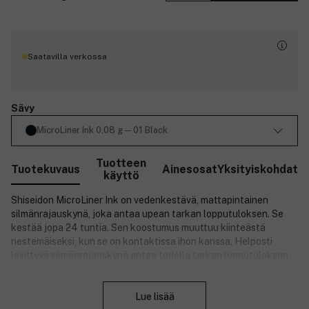
Saatavilla verkossa
Sävy
MicroLiner Ink 0,08 g ─ 01 Black
Tuotteen
Tuotekuvaus
Ainesosat
Yksityiskohdat
käyttö
Shiseidon MicroLiner Ink on vedenkestävä, mattapintainen
silmänrajauskynä, joka antaa upean tarkan lopputuloksen. Se
kestää jopa 24 tuntia. Sen koostumus muuttuu kiinteästä
nestemäiseksi, kun se on kontaktissa ihon kanssa. Helposti
levittyvä silmänrajauskynä antaa todella tarkan lopputuloksen.
Tuotenumero:
3119820
Sulje
Lue lisää