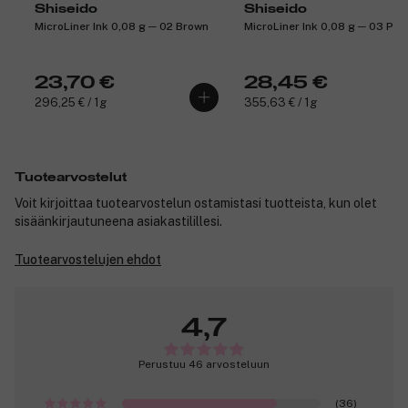
Shiseido
Shiseido
MicroLiner Ink 0,08 g ─ 02 Brown
MicroLiner Ink 0,08 g ─ 03 Plu
23,70 €
28,45 €
296,25 € / 1g
355,63 € / 1g
Tuotearvostelut
Voit kirjoittaa tuotearvostelun ostamistasi tuotteista, kun olet
sisäänkirjautuneena asiakastilillesi.
Tuotearvostelujen ehdot
4,7
Perustuu 46 arvosteluun
(36)