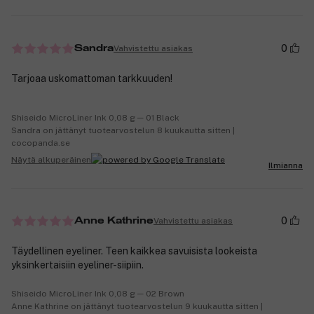
0
Vahvistettu asiakas
Sandra
Tarjoaa uskomattoman tarkkuuden!
Shiseido MicroLiner Ink 0,08 g ─ 01 Black
Sandra on jättänyt tuotearvostelun 8 kuukautta sitten |
cocopanda.se
Näytä alkuperäinen
Ilmianna
0
Vahvistettu asiakas
Anne Kathrine
Täydellinen eyeliner. Teen kaikkea savuisista lookeista
yksinkertaisiin eyeliner-siipiin.
Shiseido MicroLiner Ink 0,08 g ─ 02 Brown
Anne Kathrine on jättänyt tuotearvostelun 9 kuukautta sitten |