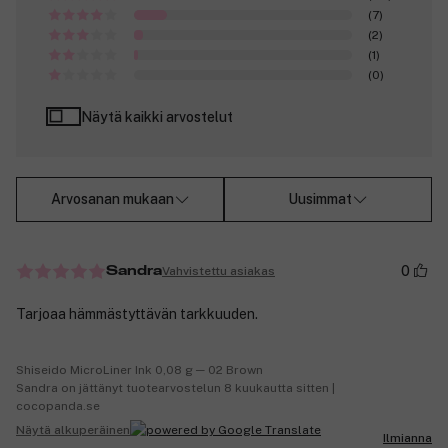
(7)
(2)
(1)
(0)
Näytä kaikki arvostelut
Arvosanan mukaan
Uusimmat
0
Vahvistettu asiakas
Sandra
Tarjoaa hämmästyttävän tarkkuuden.
Shiseido MicroLiner Ink 0,08 g ─ 02 Brown
Sandra on jättänyt tuotearvostelun 8 kuukautta sitten |
cocopanda.se
Näytä alkuperäinen
Ilmianna