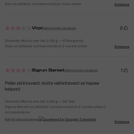
Sari on jättänyt tuotearvostelun vuosi sitten
Ilmianna
0
Vahvistettu asiakas
Virpi
Shiseido MicroLiner Ink 0,08 g ─ 10 Burgundy
Virpi on jättänyt tuotearvostelun 2 vuotta sitten
Ilmianna
1
Vahvistettu asiakas
Sigrun Børset
Pidän siitä kovasti, mutta valitettavasti se hajoaa
helposti
Shiseido MicroLiner Ink 0,08 g ─ 08 Teal
Sigrun Børset on jättänyt tuotearvostelun 2 vuotta sitten |
cocopanda.no
Näytä alkuperäinen
Ilmianna