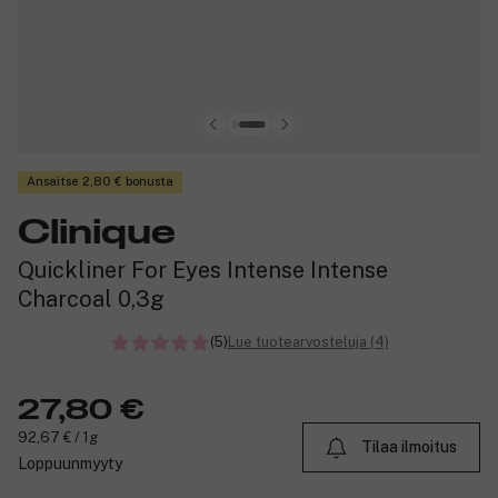
Ansaitse 2,80 € bonusta
Clinique
Quickliner For Eyes Intense Intense
Charcoal 0,3g
(5)
Lue tuotearvosteluja (4)
27,80 €
92,67 € / 1g
Tilaa ilmoitus
Loppuunmyyty