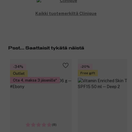
Kaikki tuotemerkiltä Clinique
Psst... Saattaisit tykätä näistä
-34%
-20%
Free gift
Outlet
Ota 4, maksa 3 jäsenille
(8)