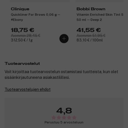
Clinique
Bobbi Brown
Quickliner For Brows 0,06 g ─
Vitamin Enriched Skin Tint SPF
#Ebony
50 ml ─ Deep 2
18,75 €
41,55 €
Aiemmin 28,45 €
Aiemmin 51,95 €
312,50 € / 1g
83,10 € / 100ml
Tuotearvostelut
Voit kirjoittaa tuotearvostelun ostamistasi tuotteista, kun olet
sisäänkirjautuneena asiakastilillesi.
Tuotearvostelujen ehdot
4,8
Perustuu 5 arvosteluun