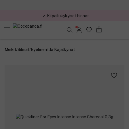
✓ Kilpailukykyiset hinnat
Löydä suosikkisi 25.362 tuotteen joukosta..
Meikit
/
Silmät
/
Eyelinerit Ja Kajalkynät