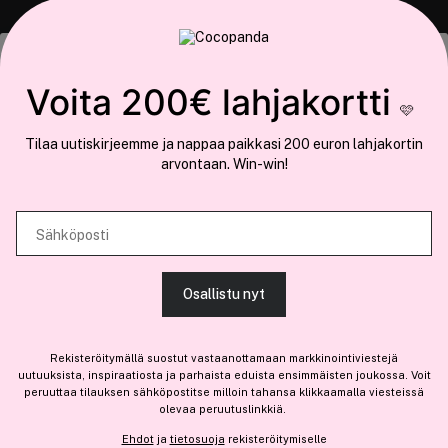
COCOPANDA.FI
Tämä sivusto käyttää evästeitä
Voita 200€ lahjakortti
Meistä
🩷
Käytämme evästeitä tarjoamamme sisällön ja mainosten
Liity jäseneksi
Tilaa uutiskirjeemme ja nappaa paikkasi 200 euron lahjakortin
räätälöimiseen, sosiaalisen median ominaisuuksien tukemiseen ja
arvontaan. Win-win!
kävijämäärämme analysoimiseen. Lisäksi jaamme sosiaalisen median,
mainosalan ja analytiikka-alan kumppaneillemme tietoja siitä, miten
käytät sivustoamme. Kumppanimme voivat yhdistää näitä tietoja muihin
Sähköposti
Olemme osa
Brandsdal Group AS
tietoihin, joita olet antanut heille tai joita on kerätty, kun olet käyttänyt
heidän palvelujaan.
Jos haluat henkilökohtaista neuvoa ammattitason hiustuotteista,
Osallistu nyt
klikkaa
tästä
.
SALLI KAIKKI EVÄSTEET
Rekisteröitymällä suostut vastaanottamaan markkinointiviestejä
uutuuksista, inspiraatiosta ja parhaista eduista ensimmäisten joukossa. Voit
peruuttaa tilauksen sähköpostitse milloin tahansa klikkaamalla viesteissä
olevaa peruutuslinkkiä.
NÄYTÄ TIEDOT
Ehdot
ja
tietosuoja
rekisteröitymiselle