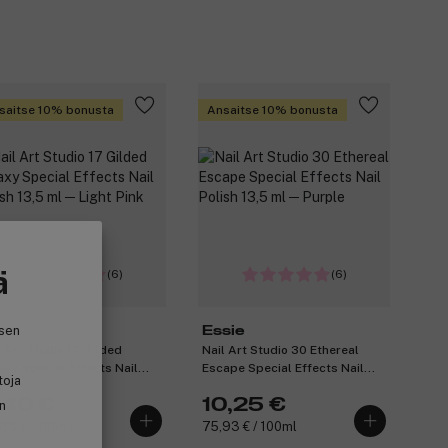
saitse 10% bonusta
Ansaitse 10% bonusta
ä
(6)
(6)
isen
sie
Essie
l Art Studio 17 Gilded
Nail Art Studio 30 Ethereal
axy Special Effects Nail
Escape Special Effects Nail
toja
ish 13,5 ml ─ Light Pink
Polish 13,5 ml ─ Purple
,40 €
10,25 €
in
63 € / 100ml
75,93 € / 100ml