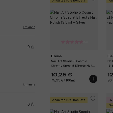
Ansaitse 10% bonusta
An
Ilmianna
(6)
0
Essie
Es
Nail Art Studio 5 Cosmic
Nai
Chrome Special Effects Nail
13,
Polish 13,5 ml ─ Silver
10,25 €
1
75,93 € / 100ml
90,
Ilmianna
Ansaitse 10% bonusta
-5
0
Ou