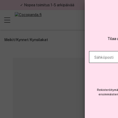
✓ Nopea toimitus 1-5 arkipäivää
✓ Tu
Tilaa 
Meikit
/
Kynnet
/
Kynsilakat
Sähköposti
Rekisteröitymä
ensimmäisten 