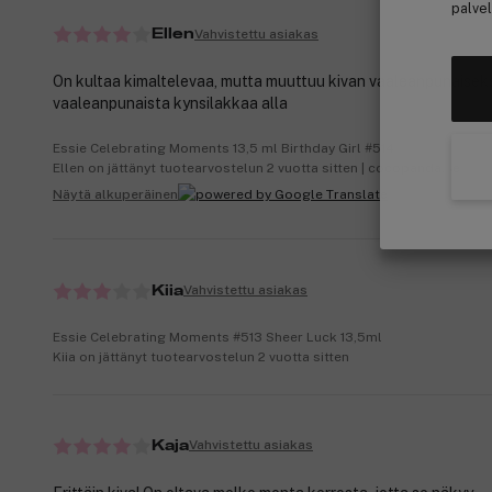
palvel
Vahvistettu asiakas
Ellen
On kultaa kimaltelevaa, mutta muuttuu kivan vaaleanpunaiseksi
vaaleanpunaista kynsilakkaa alla
Essie Celebrating Moments 13,5 ml Birthday Girl #514
Ellen on jättänyt tuotearvostelun 2 vuotta sitten | cocopanda.se
Näytä alkuperäinen
Vahvistettu asiakas
Kiia
Essie Celebrating Moments #513 Sheer Luck 13,5ml
Kiia on jättänyt tuotearvostelun 2 vuotta sitten
Vahvistettu asiakas
Kaja