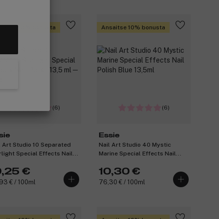
saitse 10% bonusta
Ansaitse 10% bonusta
(6)
(6)
sie
Essie
l Art Studio 10 Separated
Nail Art Studio 40 Mystic
rlight Special Effects Nail
Marine Special Effects Nail
ish 13,5 ml ─ Gold
Polish Blue 13,5ml
0,25 €
10,30 €
93 € / 100ml
76,30 € / 100ml