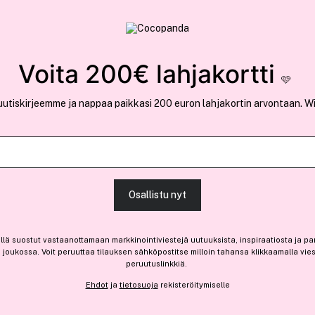
rvallinen verkkokauppa
✓ Kilpailukykyiset hi
Löydä suosikkisi 25.426 tuotteen joukosta..
Voita 200€ lahjakortti
🩷
uutiskirjeemme ja nappaa paikkasi 200 euron lahjakortin arvontaan. W
Ansaitse 10% bonusta
Essie
Osallistu nyt
Celebrating Moments 13,5 m
(32)
Lue tuotearvosteluja (2
llä suostut vastaanottamaan markkinointiviestejä uutuuksista, inspiraatiosta ja pa
joukossa. Voit peruuttaa tilauksen sähköpostitse milloin tahansa klikkaamalla vie
Vain 5 varastossa
peruutuslinkkiä.
9,70 €
Ehdot
ja
tietosuoja
rekisteröitymiselle
71,85 € / 100ml