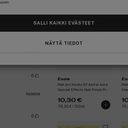
ujaan.
0
Ansaitse 10% bonusta
An
, jos käytät
SALLI KAIKKI EVÄSTEET
NÄYTÄ TIEDOT
Ilmianna
(6)
0
Essie
Es
Nail Art Studio 20 Astral Aura
Nai
Special Effects Nail Polish Pink
Sta
Ilmianna
13,5ml
Pol
10,30 €
1
76,30 € / 100ml
75,
0