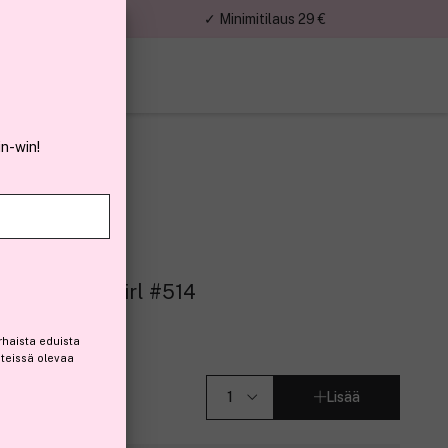
nnat
✓ Minimitilaus 29 €
in-win!
l Birthday Girl #514
0)
rhaista eduista
steissä olevaa
Lisää