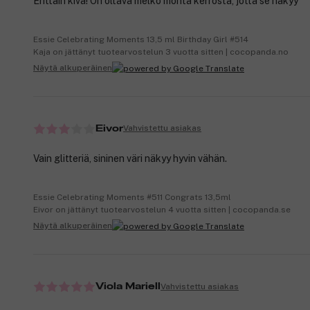
Erittäin kiva! On oltava melko monta kerrosta, jotta se näkyy
Essie Celebrating Moments 13,5 ml Birthday Girl #514
Kaja on jättänyt tuotearvostelun 3 vuotta sitten | cocopanda.no
Näytä alkuperäinen
Vahvistettu asiakas
Eivor
Vain glitteriä, sininen väri näkyy hyvin vähän.
Essie Celebrating Moments #511 Congrats 13,5ml
Eivor on jättänyt tuotearvostelun 4 vuotta sitten | cocopanda.se
Näytä alkuperäinen
Vahvistettu asiakas
Viola Mariell