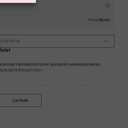
Muuta
Tripla |
y Girl #514
ohdat
okoelman helmiäishohtoinen ja kauniin vaaleanpunainen
päivästä ikimuistoisen.
ienhoitotuotteet ovat maailmanlaajuisesti tunnettuja.
aihtoehtoja on rajattomasti! Kynsienhoitotuotteet antavat
Sulje
ynnet.
Lue lisää