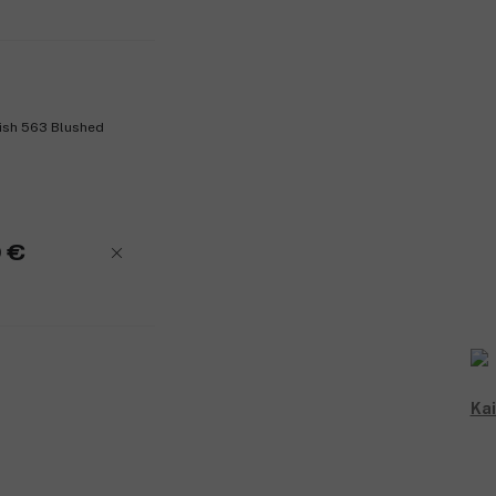
lish 563 Blushed
 €
Kai