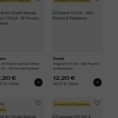
saitse 10% bonusta
Ansaitse 10% bonusta
sie
Essie
l Art Studio Special Effect
Original 13,5 ml ─ 992 Playful
5 ml – 18 Fiercely Faceted
& Rebellious
2,20 €
12,20 €
37 € / 100ml
90,37 € / 100ml
7%
Ansaitse 10% bonusta
tlet