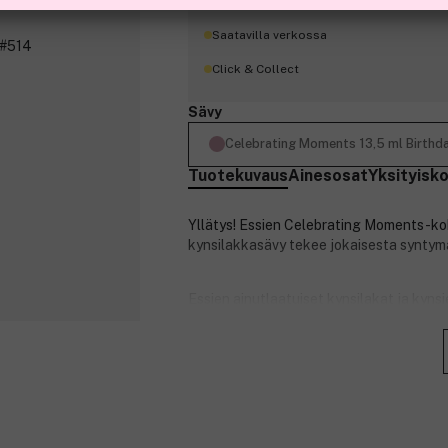
Saatavilla verkossa
Click & Collect
Sävy
Celebrating Moments 13,5 ml Birthda
Tuotekuvaus
Ainesosat
Yksityisk
Yllätys! Essien Celebrating Moments -k
kynsilakkasävy tekee jokaisesta syntymä
Essien ainutlaatuiset kynsilakat ja kyns
Kynsilakat levittyvät helposti, ja sävyv
vahvemmat, terveemmät ja kauniimmat k
Tuotenumero:
3126031