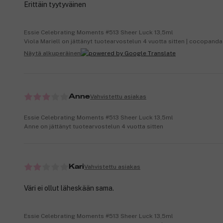
Erittäin tyytyväinen
Essie Celebrating Moments #513 Sheer Luck 13,5ml
Viola Mariell on jättänyt tuotearvostelun 4 vuotta sitten | cocopanda
Näytä alkuperäinen
Vahvistettu asiakas
Anne
Essie Celebrating Moments #513 Sheer Luck 13,5ml
Anne on jättänyt tuotearvostelun 4 vuotta sitten
Vahvistettu asiakas
Kari
Väri ei ollut läheskään sama.
Essie Celebrating Moments #513 Sheer Luck 13,5ml