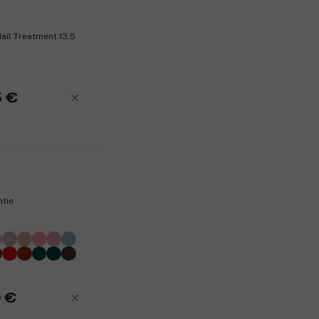
ail Treatment 13,5
5 €
htie
 €