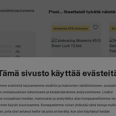
t sisäänkirjautuneena
Psst... Saattaisit tykätä näistä
Ansaitse 10% bonusta
An
(18)
(8)
(5)
(1)
(0)
Tämä sivusto käyttää evästeit
(32)
mme evästeitä tarjoamamme sisällön ja mainosten räätälöimiseen, sosiaal
Essie
Es
Celebrating Moments #513
Nai
n ominaisuuksien tukemiseen ja kävijämäärämme analysoimiseen. Lisäksi
Sheer Luck 13,5ml
Gal
e sosiaalisen median, mainosalan ja analytiikka-alan kumppaneillemme tie
Pol
10,80 €
9
 miten käytät sivustoamme. Kumppanimme voivat yhdistää näitä tietoja muih
80,00 € / 100ml
69,
hin, joita olet antanut heille tai joita on kerätty, kun olet käyttänyt heidän