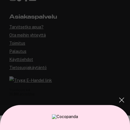
Asiakaspalvelu
Tarvitsetko apua?
Ota meihin yhteyttä
Toimitus
Palautus
Käyttöehdot
Tietosuojakäytäntö
COCOPANDA.FI
Tämä sivusto käyttää evästeitä