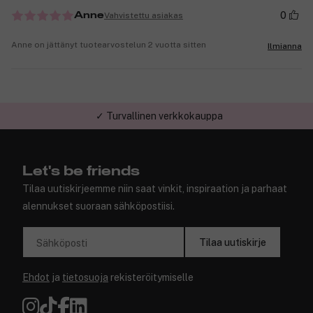
0
Vahvistettu asiakas
Anne
Anne on jättänyt tuotearvostelun 2 vuotta sitten
Ilmianna
✓ Turvallinen verkkokauppa
Let's be friends
Tilaa uutiskirjeemme niin saat vinkit, inspiraation ja parhaat
alennukset suoraan sähköpostiisi.
Tilaa uutiskirje
Sähköposti
Ehdot
ja
tietosuoja
rekisteröitymiselle