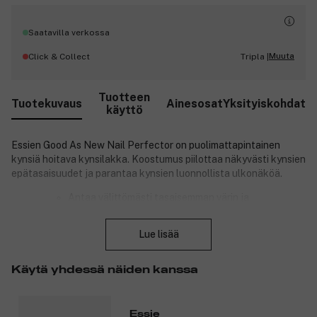
Saatavilla verkossa
Muuta
Click & Collect
Tripla |
Tuotteen
Tuotekuvaus
Ainesosat
Yksityiskohdat
käyttö
Essien Good As New Nail Perfector on puolimattapintainen
kynsiä hoitava kynsilakka. Koostumus piilottaa näkyvästi kynsien
epätasaisuudet ja parantaa kynsien luonnollista ulkonäköä.
Antaa välittömästi tasaisemman värin ja
koostumuksen.
Sulje
Parantaa kynnen pintaa viikossa*.
Lue lisää
Keramidia sisältävä yhdiste epätasaisille ja
värjäytyneille kynsille.
Läpinäkyvä vaaleanpunainen väri antaa
Käytä yhdessä näiden kanssa
puolimattaisen lopputuloksen.
Vegaaninen koostumus ─ ei eläinperäisiä ainesosia.
Essie