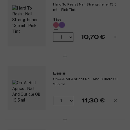
Hard To Resist Nail Strengthener 13,5
*Itsearviointi, 127 henkilöä.
ml – Pink Tint
Tuotenumero:
3291573
Sävy
10,70 €
Essie
On-A-Roll Apricot Nail And Cuticle Oil
13,5 ml
11,30 €