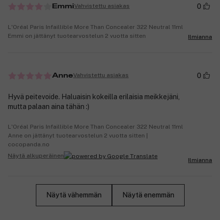
0
Vahvistettu asiakas
Emmi
L'Oréal Paris Infaillible More Than Concealer 322 Neutral 11ml
Emmi on jättänyt tuotearvostelun 2 vuotta sitten
Ilmianna
0
Vahvistettu asiakas
Anne
Hyvä peitevoide. Haluaisin kokeilla erilaisia meikkejäni,
mutta palaan aina tähän :)
L'Oréal Paris Infaillible More Than Concealer 322 Neutral 11ml
Anne on jättänyt tuotearvostelun 2 vuotta sitten |
cocopanda.no
Näytä alkuperäinen
Ilmianna
Näytä vähemmän
Näytä enemmän