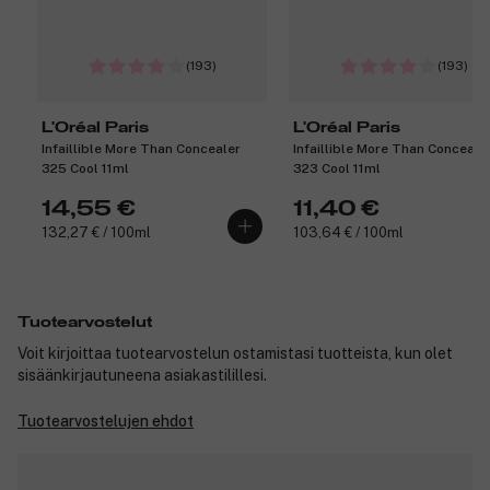
(193)
(193)
L'Oréal Paris
L'Oréal Paris
Infaillible More Than Concealer
Infaillible More Than Conceale
325 Cool 11ml
323 Cool 11ml
14,55 €
11,40 €
132,27 € / 100ml
103,64 € / 100ml
Tuotearvostelut
Voit kirjoittaa tuotearvostelun ostamistasi tuotteista, kun olet
sisäänkirjautuneena asiakastilillesi.
Tuotearvostelujen ehdot