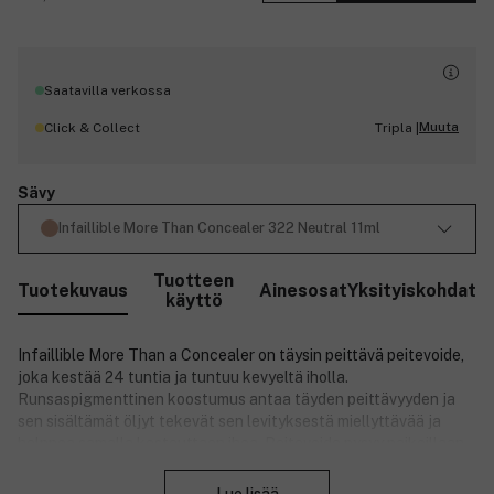
Saatavilla verkossa
Muuta
Click & Collect
Tripla |
Sävy
Infaillible More Than Concealer 322 Neutral 11ml
Tuotteen
Tuotekuvaus
Ainesosat
Yksityiskohdat
käyttö
Infaillible More Than a Concealer on täysin peittävä peitevoide,
joka kestää 24 tuntia ja tuntuu kevyeltä iholla.
Runsaspigmenttinen koostumus antaa täyden peittävyyden ja
sen sisältämät öljyt tekevät sen levityksestä miellyttävää ja
helppoa samalla kosteuttaen ihoa. Peitevoide pysyy paikoillaan
Sulje
koko päivän paakkuuntumatta tai kerääntymättä juonteisiin.
Suurikokoisen applikaattorin avulla peitevoide on helppo levittää