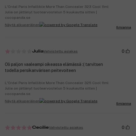
L'Oréal Paris Infaillible More Than Concealer 323 Cool 11ml
Julia on jättänyt tuotearvostelun 5 kuukautta sitten |
cocopanda.se
Näytä alkuperäinen
Ilmianna
0
Vahvistettu asiakas
Julia
Oli paljon vaaleampi oikeassa elämässä :( tarvitsen
todella persikanvärisen peitevoiteen
L'Oréal Paris Infaillible More Than Concealer 325 Cool 11ml
Julia on jättänyt tuotearvostelun 5 kuukautta sitten |
cocopanda.se
Näytä alkuperäinen
Ilmianna
0
Vahvistettu asiakas
Cecilie