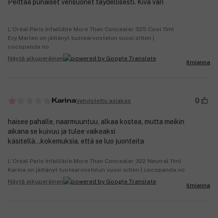
Peittää punaiset verisuonet täydellisesti. Kiva väri
L'Oréal Paris Infaillible More Than Concealer 325 Cool 11ml
Evy Marlen on jättänyt tuotearvostelun vuosi sitten |
cocopanda.no
Näytä alkuperäinen
Ilmianna
0
Vahvistettu asiakas
Karina
haisee pahalle, naarmuuntuu, alkaa kostea, mutta meikin
aikana se kuivuu ja tulee vaikeaksi
käsitellä...kokemuksia, että se luo juonteita
L'Oréal Paris Infaillible More Than Concealer 322 Neutral 11ml
Karina on jättänyt tuotearvostelun vuosi sitten | cocopanda.no
Näytä alkuperäinen
Ilmianna