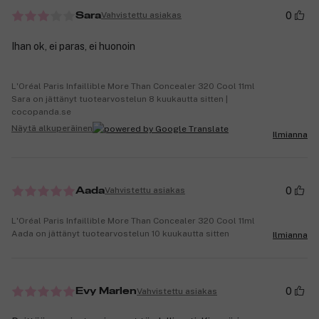
0
Vahvistettu asiakas
Sara
Ihan ok, ei paras, ei huonoin
L'Oréal Paris Infaillible More Than Concealer 320 Cool 11ml
Sara on jättänyt tuotearvostelun 8 kuukautta sitten |
cocopanda.se
Näytä alkuperäinen
Ilmianna
0
Vahvistettu asiakas
Aada
L'Oréal Paris Infaillible More Than Concealer 320 Cool 11ml
Aada on jättänyt tuotearvostelun 10 kuukautta sitten
Ilmianna
0
Vahvistettu asiakas
Evy Marlen