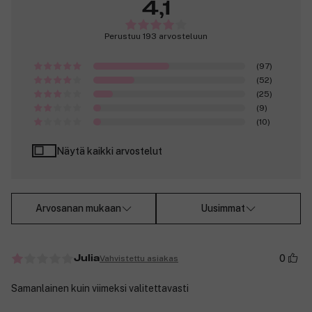
4,1
Perustuu 193 arvosteluun
(97)
(52)
(25)
(9)
(10)
Näytä kaikki arvostelut
Arvosanan mukaan
Uusimmat
0
Vahvistettu asiakas
Julia
Samanlainen kuin viimeksi valitettavasti