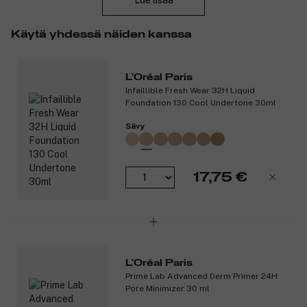
Lue lisää
niin pienille kuin suurille ihoalueille.
Tuotenumero:
3128290
Käytä yhdessä näiden kanssa
L'Oréal Paris
Infaillible Fresh Wear 32H Liquid
Foundation 130 Cool Undertone 30ml
Sävy
17,75 €
L'Oréal Paris
Prime Lab Advanced Derm Primer 24H
Pore Minimizer 30 ml