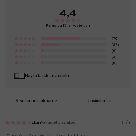
4,4
Perustuu 131 arvosteluun
(79)
(38)
(6)
(3)
(5)
Näytä kaikki arvostelut
Arvosanan mukaan
Uusimmat
0
Vahvistettu asiakas
Jan
L'Oréal Paris Magic Retouch 75 ml - Dark Brown