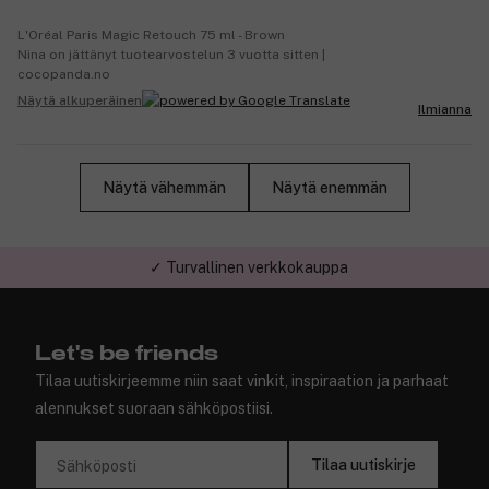
L'Oréal Paris Magic Retouch 75 ml - Brown
Nina on jättänyt tuotearvostelun 3 vuotta sitten |
cocopanda.no
Näytä alkuperäinen
Ilmianna
Näytä vähemmän
Näytä enemmän
✓ Turvallinen verkkokauppa
Let's be friends
Tilaa uutiskirjeemme niin saat vinkit, inspiraation ja parhaat
alennukset suoraan sähköpostiisi.
Tilaa uutiskirje
Sähköposti