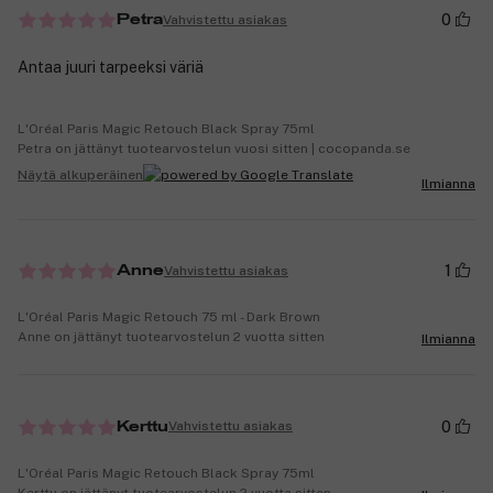
0
Vahvistettu asiakas
Petra
Antaa juuri tarpeeksi väriä
L'Oréal Paris Magic Retouch Black Spray 75ml
Petra on jättänyt tuotearvostelun vuosi sitten | cocopanda.se
Näytä alkuperäinen
Ilmianna
1
Vahvistettu asiakas
Anne
L'Oréal Paris Magic Retouch 75 ml - Dark Brown
Anne on jättänyt tuotearvostelun 2 vuotta sitten
Ilmianna
0
Vahvistettu asiakas
Kerttu
L'Oréal Paris Magic Retouch Black Spray 75ml
Kerttu on jättänyt tuotearvostelun 2 vuotta sitten