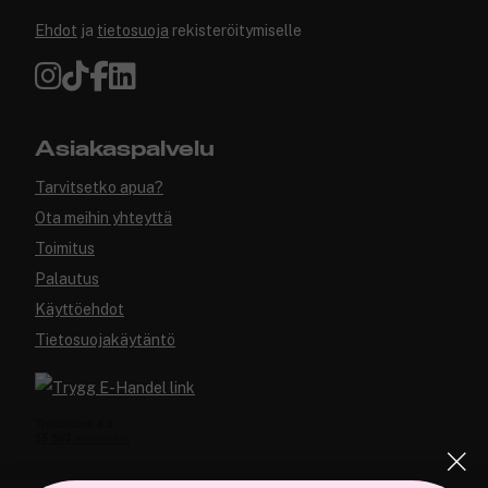
Ehdot
ja
tietosuoja
rekisteröitymiselle
Asiakaspalvelu
Tarvitsetko apua?
Ota meihin yhteyttä
Toimitus
Palautus
Käyttöehdot
Tietosuojakäytäntö