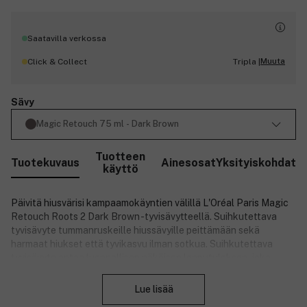
Saatavilla verkossa
Muuta
Click & Collect
Tripla |
Sävy
Magic Retouch 75 ml - Dark Brown
Tuotteen
Tuotekuvaus
Ainesosat
Yksityiskohdat
käyttö
Päivitä hiusvärisi kampaamokäyntien välillä L'Oréal Paris Magic
Retouch Roots 2 Dark Brown -tyvisävytteellä. Suihkutettava
tyvisävyte tummanruskeille hiussävyille peittämään sekä
harmaat hiukset että tyvikasvu ilman sotkua. Suihkutettava
tyvisävyte antaa luonnollisen näköisen lopputuloksen, joka
Sulje
kestää kunnes pestään pois shampoolla. Parhaan lopputuloksen
saat suihkuttamalla L'Oréal Paris Magic Retouch -tyvisävytettä
Lue lisää
suoraan kuiviin hiuksiin antamaan tasaisen hiusvärin ja upeat