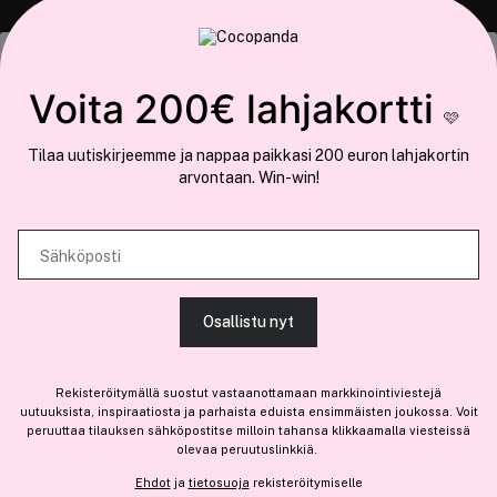
COCOPANDA.FI
Tämä sivusto käyttää evästeitä
Voita 200€ lahjakortti
Meistä
🩷
Käytämme evästeitä tarjoamamme sisällön ja mainosten
Liity jäseneksi
Tilaa uutiskirjeemme ja nappaa paikkasi 200 euron lahjakortin
räätälöimiseen, sosiaalisen median ominaisuuksien tukemiseen ja
arvontaan. Win-win!
kävijämäärämme analysoimiseen. Lisäksi jaamme sosiaalisen median,
mainosalan ja analytiikka-alan kumppaneillemme tietoja siitä, miten
käytät sivustoamme. Kumppanimme voivat yhdistää näitä tietoja muihin
Sähköposti
tietoihin, joita olet antanut heille tai joita on kerätty, kun olet käyttänyt
Olemme osa
Brandsdal Group AS
heidän palvelujaan.
Jos haluat henkilökohtaista neuvoa ammattitason hiustuotteista,
Osallistu nyt
klikkaa
tästä
.
SALLI KAIKKI EVÄSTEET
Rekisteröitymällä suostut vastaanottamaan markkinointiviestejä
uutuuksista, inspiraatiosta ja parhaista eduista ensimmäisten joukossa. Voit
peruuttaa tilauksen sähköpostitse milloin tahansa klikkaamalla viesteissä
olevaa peruutuslinkkiä.
NÄYTÄ TIEDOT
Ehdot
ja
tietosuoja
rekisteröitymiselle