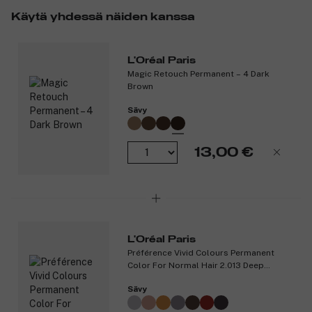
hiukset!
Käytä yhdessä näiden kanssa
Nopeasti peittävä tyvisävyte tummanruskeille hiussävyille
Peittää sekä harmaat hiukset että tyvikasvun ilman
sotkua
L'Oréal Paris
Kestää kunnes pestään pois shampoolla
Magic Retouch Permanent – 4 Dark
Ei tahraa levitettäessä
Brown
Suihkuta Magic Retouchia suoraan kuiviin hiuksiin
Sävy
antamaan tasaisen hiusvärin ja upeat hiukset
Tuotenumero:
3130640
13,00 €
L'Oréal Paris
Préférence Vivid Colours Permanent
Color For Normal Hair 2.013 Deep
Black
Sävy