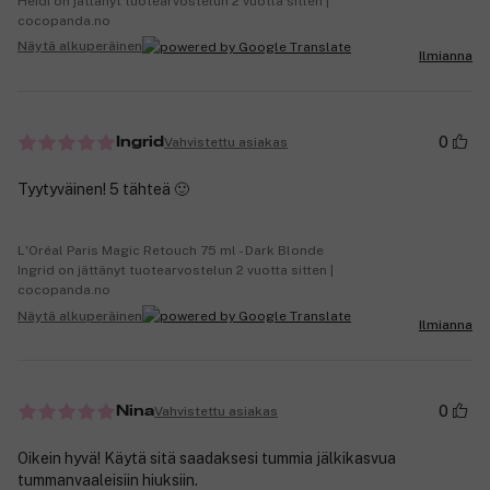
Heidi on jättänyt tuotearvostelun 2 vuotta sitten |
cocopanda.no
Näytä alkuperäinen
Ilmianna
0
Vahvistettu asiakas
Ingrid
Tyytyväinen! 5 tähteä 🙂
L'Oréal Paris Magic Retouch 75 ml - Dark Blonde
Ingrid on jättänyt tuotearvostelun 2 vuotta sitten |
cocopanda.no
Näytä alkuperäinen
Ilmianna
0
Vahvistettu asiakas
Nina
Oikein hyvä! Käytä sitä saadaksesi tummia jälkikasvua
tummanvaaleisiin hiuksiin.