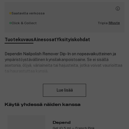
Saatavilla verkossa
Muuta
Click & Collect
Tripla |
Tuotekuvaus
Ainesosat
Yksityiskohdat
Dependin Nailpolish Remover Dip-In on nopeavaikutteinen ja
ympäristöystävällinen kynsilakanpoistoaine. Se ei sisällä
asetonia, öljyä, väriaineita tai hajusteita, jotka voivat vaurioittaa
tai haurastuttaa kynsiä.
Tuotenumero:
3132992
Sulje
Lue lisää
Käytä yhdessä näiden kanssa
Depend
Gel iQ 5 ml ─ French Pink