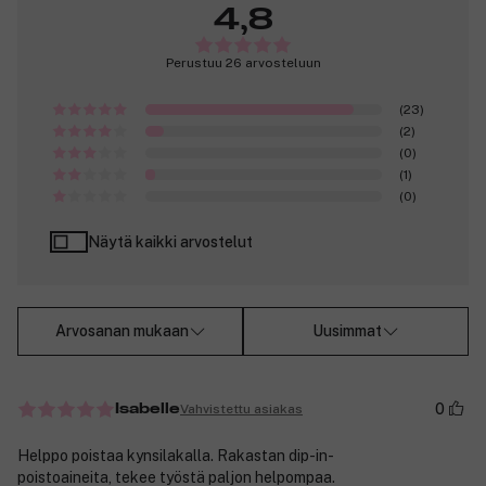
4,8
Perustuu 26 arvosteluun
(23)
(2)
(0)
(1)
(0)
Näytä kaikki arvostelut
Arvosanan mukaan
Uusimmat
0
Vahvistettu asiakas
Isabelle
Helppo poistaa kynsilakalla. Rakastan dip-in-
poistoaineita, tekee työstä paljon helpompaa.