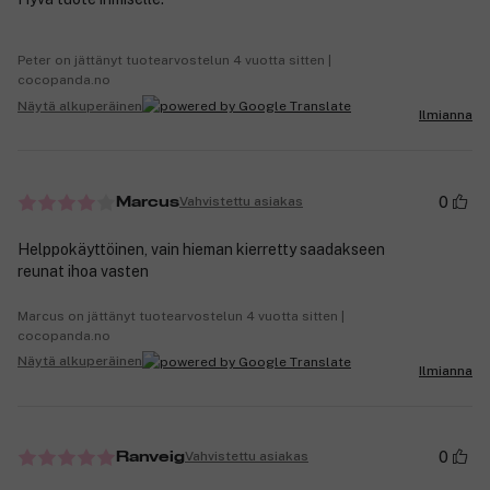
Peter on jättänyt tuotearvostelun 4 vuotta sitten |
cocopanda.no
Näytä alkuperäinen
Ilmianna
0
Vahvistettu asiakas
Marcus
Helppokäyttöinen, vain hieman kierretty saadakseen
reunat ihoa vasten
Marcus on jättänyt tuotearvostelun 4 vuotta sitten |
cocopanda.no
Näytä alkuperäinen
Ilmianna
0
Vahvistettu asiakas
Ranveig