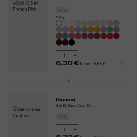
-5%
Sävy
6,30 €
Ennen: 6,65 €
Depend
Gel iQ Base Coat 5 ml
-5%