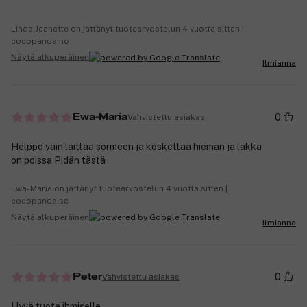
Linda Jeanette on jättänyt tuotearvostelun 4 vuotta sitten |
cocopanda.no
Näytä alkuperäinen
Ilmianna
0
Vahvistettu asiakas
Ewa-Maria
Helppo vain laittaa sormeen ja koskettaa hieman ja lakka
on poissa Pidän tästä
Ewa-Maria on jättänyt tuotearvostelun 4 vuotta sitten |
cocopanda.se
Näytä alkuperäinen
Ilmianna
0
Vahvistettu asiakas
Peter
Hyvä tuote ihmiselle.