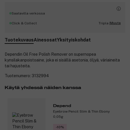
Saatavilla verkossa
Muuta
Click & Collect
Tripla |
Tuotekuvaus
Ainesosat
Yksityiskohdat
Dependin Oil Free Polish Remover on supernopea
kynsilakanpoistoaine, joka ei sisällä asetonia, öljyä, väriaineita
tai hajusteita.
Tuotenumero:
3132994
Käytä yhdessä näiden kanssa
Depend
Eyebrow Pencil Slim & Thin Ebony
0,05g
-10%