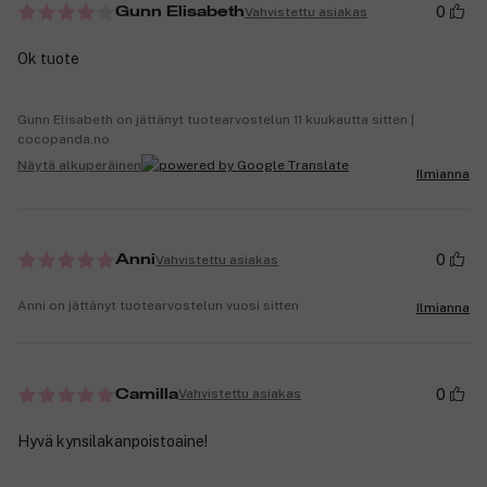
0
Vahvistettu asiakas
Gunn Elisabeth
Ok tuote
Gunn Elisabeth on jättänyt tuotearvostelun 11 kuukautta sitten |
cocopanda.no
Näytä alkuperäinen
Ilmianna
0
Vahvistettu asiakas
Anni
Anni on jättänyt tuotearvostelun vuosi sitten
Ilmianna
0
Vahvistettu asiakas
Camilla
Hyvä kynsilakanpoistoaine!