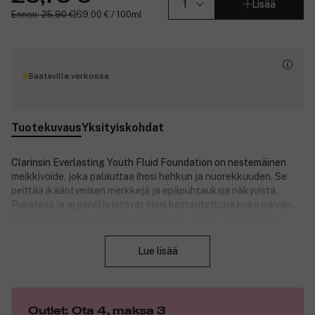
Lisää
Ennen: 25,90 €
|
69,00 € / 100ml
Saatavilla verkossa
Tuotekuvaus
Yksityiskohdat
Clarinsin Everlasting Youth Fluid Foundation on nestemäinen
meikkivoide, joka palauttaa ihosi hehkun ja nuorekkuuden. Se
peittää ikääntymisen merkkejä ja epäpuhtauksia näkyvistä.
Punalevä ja arganöljy pitävät ihosi kosteutettuna koko päivän.
Saat kiinteämmän tuntuisen, hehkuvan, sileän ja säteilevän
Sulje
kauniin ihon.
Lue lisää
Tuotenumero:
3137210
Outlet: Ota 4, maksa 3