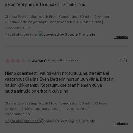
Se on tehty niin, että et saa siitä maksimia.
Clarins Everlasting Youth Fluid Foundation 30 ml – 112 Amber
Gunda-Marie on jättänyt tuotearvostelun 4 vuotta sitten |
cocopanda.no
Näytä alkuperäinen
Ilmianna
1
Vahvistettu asiakas
Jorun
Hieno opasiteetti. Valitsi värin norsunluu, mutta tämä ei
vastannut Clarins Even Betterin norsunluun väriä. Erittäin
paljon kirkkaampi. Koostumukseltaan hieman kuiva,
mutta minulla on erittäin kuiva iho
Clarins Everlasting Youth Fluid Foundation 30 ml – 103 Ivory
Jorun on jättänyt tuotearvostelun 4 vuotta sitten |
cocopanda.no
Näytä alkuperäinen
Ilmianna