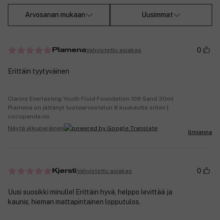
Arvosanan mukaan
Uusimmat
0
Vahvistettu asiakas
Plamena
Erittäin tyytyväinen
Clarins Everlasting Youth Fluid Foundation 108 Sand 30ml
Plamena on jättänyt tuotearvostelun 8 kuukautta sitten |
cocopanda.no
Näytä alkuperäinen
Ilmianna
0
Vahvistettu asiakas
Kjersti
Uusi suosikki minulle! Erittäin hyvä, helppo levittää ja
kaunis, hieman mattapintainen lopputulos.