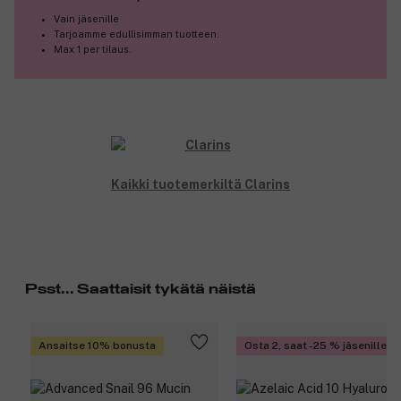
Vain jäsenille
Tarjoamme edullisimman tuotteen.
Max 1 per tilaus.
Kaikki tuotemerkiltä Clarins
Psst... Saattaisit tykätä näistä
Ansaitse 10% bonusta
Osta 2, saat -25 % jäsenille