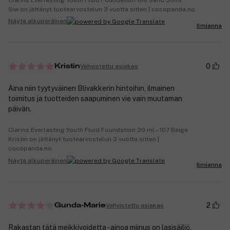
Siw on jättänyt tuotearvostelun 3 vuotta sitten | cocopanda.no
Näytä alkuperäinen
Ilmianna
0
Vahvistettu asiakas
Kristin
Aina niin tyytyväinen Blivakkerin hintoihin, ilmainen
toimitus ja tuotteiden saapuminen vie vain muutaman
päivän.
Clarins Everlasting Youth Fluid Foundation 30 ml – 107 Beige
Kristin on jättänyt tuotearvostelun 3 vuotta sitten |
cocopanda.no
Näytä alkuperäinen
Ilmianna
2
Vahvistettu asiakas
Gunda-Marie
Rakastan tätä meikkivoidetta - ainoa miinus on lasisäiliö.