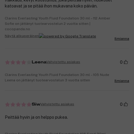
katoavat ja se pitää ihon mukavana koko päivän.
Clarins Everlasting Youth Fluid Foundation 30 ml – 112 Amber
Sofie on jättänyt tuotearvostelun 2 vuotta sitten |
cocopanda.no
Näytä alkuperäinen
Ilmianna
0
Vahvistettu asiakas
Leena
Clarins Everlasting Youth Fluid Foundation 30 ml – 105 Nude
Leena on jättänyt tuotearvostelun 3 vuotta sitten
Ilmianna
0
Vahvistettu asiakas
Siw
Peittää hyvin ja on helppo pukea.
Clarins Everlasting Youth Fluid Foundation 108 Sand 30ml