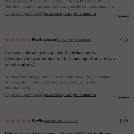
Clarins Everlasting Youth Fluid Foundation 108 Sand 30ml
Kjersti on jättänyt tuotearvostelun vuosi sitten | cocopanda.no
Näytä alkuperäinen
Ilmianna
1
Vahvistettu asiakas
Ruth sissel
Clarinsin valitsema vaniljasävy. Se oli liian kirkas.
Cliniquen vanilja sopii minulle. On tummempi. Muuten hyvä
palvelu kiitos 😊
Clarins Everlasting Youth Fluid Foundation 30 ml – 106 Vanilla
Ruth sissel on jättänyt tuotearvostelun 2 vuotta sitten |
cocopanda.no
Näytä alkuperäinen
Ilmianna
0
Vahvistettu asiakas
Sofie
Rakkaus, kevyt koostumus, joka peittää hyvin, huokoset