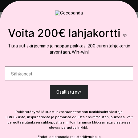
COCOPANDA.FI
Tämä sivusto käyttää evästeitä
Voita 200€ lahjakortti
Meistä
🩷
Käytämme evästeitä tarjoamamme sisällön ja mainosten
Liity jäseneksi
Tilaa uutiskirjeemme ja nappaa paikkasi 200 euron lahjakortin
räätälöimiseen, sosiaalisen median ominaisuuksien tukemiseen ja
arvontaan. Win-win!
kävijämäärämme analysoimiseen. Lisäksi jaamme sosiaalisen median,
mainosalan ja analytiikka-alan kumppaneillemme tietoja siitä, miten
käytät sivustoamme. Kumppanimme voivat yhdistää näitä tietoja muihin
Sähköposti
Olemme osa
Brandsdal Group AS
tietoihin, joita olet antanut heille tai joita on kerätty, kun olet käyttänyt
heidän palvelujaan.
Jos haluat henkilökohtaista neuvoa ammattitason hiustuotteista,
Osallistu nyt
klikkaa
tästä
.
SALLI KAIKKI EVÄSTEET
Rekisteröitymällä suostut vastaanottamaan markkinointiviestejä
uutuuksista, inspiraatiosta ja parhaista eduista ensimmäisten joukossa. Voit
peruuttaa tilauksen sähköpostitse milloin tahansa klikkaamalla viesteissä
olevaa peruutuslinkkiä.
NÄYTÄ TIEDOT
Ehdot
ja
tietosuoja
rekisteröitymiselle