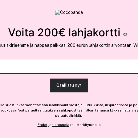
rvallinen verkkokauppa
✓ Kilpailukykyiset hi
Löydä suosikkisi 25.391 tuotteen joukosta..
Voita 200€ lahjakortti
🩷
uutiskirjeemme ja nappaa paikkasi 200 euron lahjakortin arvontaan. W
Ansaitse 1,10 € bonusta
Weleda
Osallistu nyt
Skin Food 30ml
(287)
Lue tuotearvosteluja 
llä suostut vastaanottamaan markkinointiviestejä uutuuksista, inspiraatiosta ja pa
10,85 €
joukossa. Voit peruuttaa tilauksen sähköpostitse milloin tahansa klikkaamalla vie
peruutuslinkkiä.
36,17 € / 100ml
Ehdot
ja
tietosuoja
rekisteröitymiselle