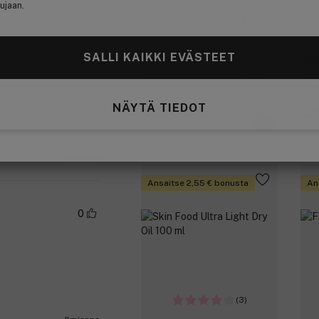
ujaan.
(49)
0
SALLI KAIKKI EVÄSTEET
Weleda
We
Skin Food Body Butter 150 ml
Ski
Cre
NÄYTÄ TIEDOT
20,90 €
2
13,93 € / 100ml
21,
a.se
Ilmianna
Ansaitse 2,55 € bonusta
An
0
(3)