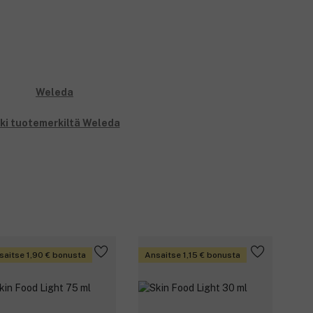
ki tuotemerkiltä Weleda
saitse 1,90 € bonusta
Ansaitse 1,15 € bonusta