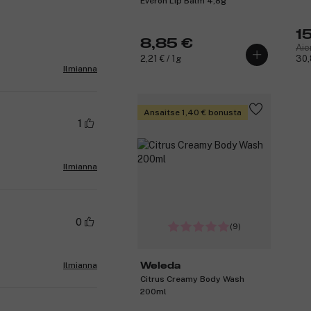
Everon Lip Balm 4,8g
1
8,85 €
Aie
2,21 € / 1g
30,
Ilmianna
Ansaitse 1,40 € bonusta
1
Ilmianna
0
(9)
Ilmianna
Weleda
Citrus Creamy Body Wash
200ml