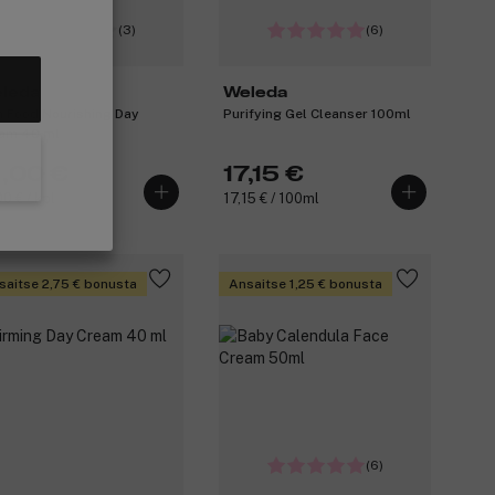
(3)
(6)
leda
Weleda
n Food Nourishing Day
Purifying Gel Cleanser 100ml
am 40 ml
1,00 €
17,15 €
00 € / kpl
17,15 € / 100ml
saitse 2,75 € bonusta
Ansaitse 1,25 € bonusta
(6)