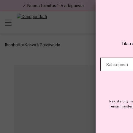
✓ Nopea toimitus 1-5 arkipäivää
✓ Tu
Tilaa 
Ihonhoito
/
Kasvot
/
Päivävoide
Sähköposti
Rekisteröitymä
ensimmäisten 