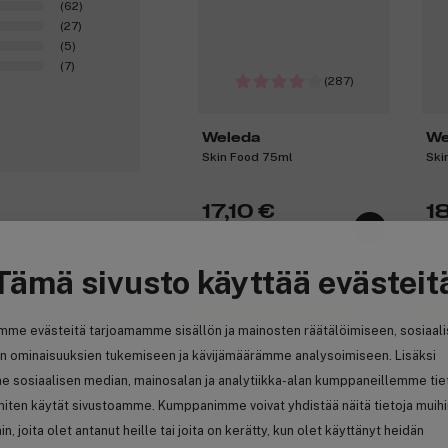
(62)
(27)
(5)
(7)
(287)
Weleda
We
Skin Food 75ml
Ski
17,10 €
1
22,80 € / 100ml
25,
Tämä sivusto käyttää evästeit
0
Ansaitse 2,10 € bonusta
An
miona seerumin
mme evästeitä tarjoamamme sisällön ja mainosten räätälöimiseen, sosiaal
n ominaisuuksien tukemiseen ja kävijämäärämme analysoimiseen. Lisäksi
e sosiaalisen median, mainosalan ja analytiikka-alan kumppaneillemme tie
 miten käytät sivustoamme. Kumppanimme voivat yhdistää näitä tietoja muih
hin, joita olet antanut heille tai joita on kerätty, kun olet käyttänyt heidän
Ilmianna