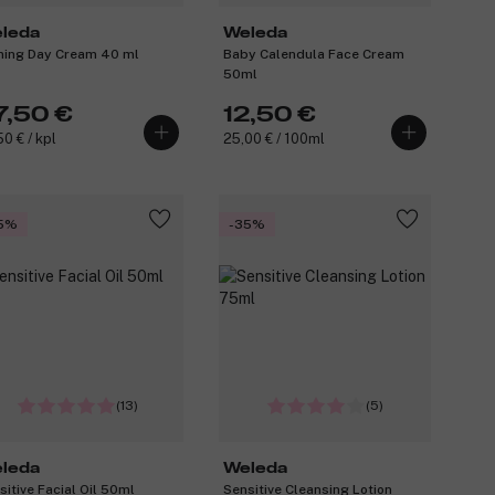
leda
Weleda
ming Day Cream 40 ml
Baby Calendula Face Cream
50ml
7,50 €
12,50 €
50 € / kpl
25,00 € / 100ml
5%
-35%
(13)
(5)
leda
Weleda
sitive Facial Oil 50ml
Sensitive Cleansing Lotion