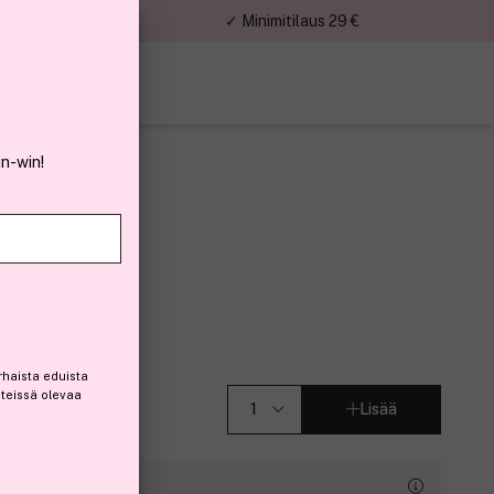
nnat
✓ Minimitilaus 29 €
in-win!
(199)
rhaista eduista
steissä olevaa
Lisää