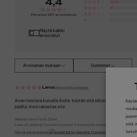
4,4
Perustuu 287 arvosteluun
Näytä kaikki
arvostelut
Arvosanan mukaan
Uusimmat
Vahvistettu asiakas
Lena
Aivan loistava kuivalle iholle, käytän sitä silloin tällöin yönaa
Käytä
päällä, ihoni rakastaa sitä
media
jaamm
Weleda Skin Food 30ml
siitä,
Lena on jättänyt tuotearvostelun 11 kuukautta sitten | cocopanda.no
tietoi
Näytä alkuperäinen