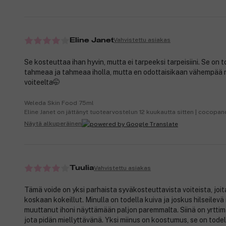
Vahvistettu asiakas
Eline Janet
Se kosteuttaa ihan hyvin, mutta ei tarpeeksi tarpeisiini. Se on t
tahmeaa ja tahmeaa iholla, mutta en odottaisikaan vähempää 
voiteelta🤭
Weleda Skin Food 75ml
Eline Janet on jättänyt tuotearvostelun 12 kuukautta sitten | cocopa
Näytä alkuperäinen
Vahvistettu asiakas
Tuulia
Tämä voide on yksi parhaista syväkosteuttavista voiteista, joit
koskaan kokeillut. Minulla on todella kuiva ja joskus hilseilevä 
muuttanut ihoni näyttämään paljon paremmalta. Siinä on yrttim
jota pidän miellyttävänä. Yksi miinus on koostumus, se on tode