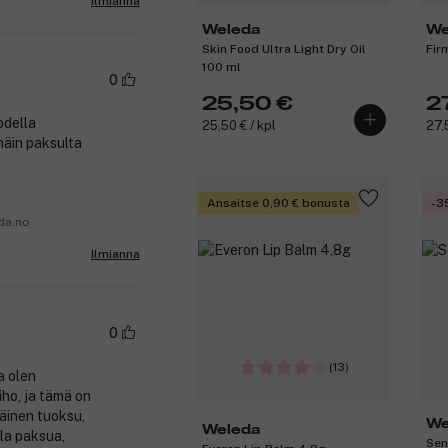
Ilmianna
Weleda
We
Skin Food Ultra Light Dry Oil
Fir
100 ml
0
25,50 €
2
odella
25,50 € / kpl
27,
näin paksulta
Ansaitse 0,90 € bonusta
-3
nda.no
Ilmianna
0
(13)
a olen
iho, ja tämä on
äinen tuoksu,
We
Weleda
lla paksua,
Sen