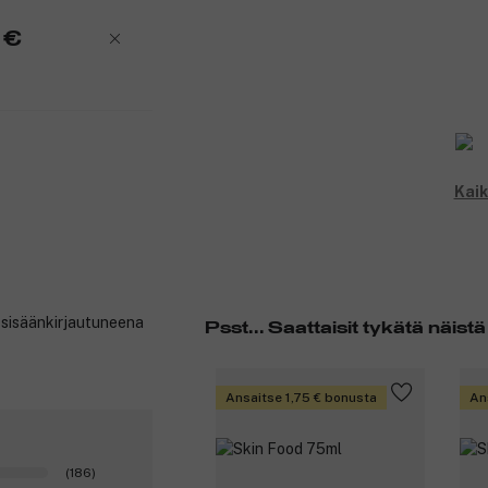
 €
Kaik
t sisäänkirjautuneena
Psst... Saattaisit tykätä näistä
Ansaitse 1,75 € bonusta
An
(186)