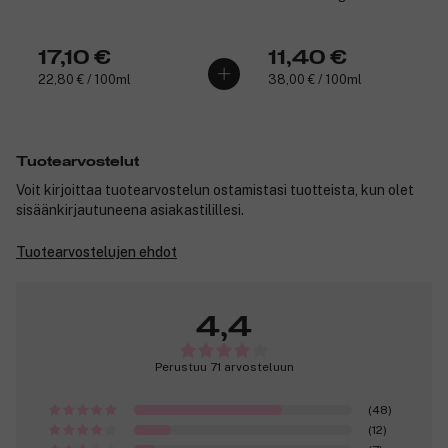
17,10 €
11,40 €
22,80 € / 100ml
38,00 € / 100ml
Tuotearvostelut
Voit kirjoittaa tuotearvostelun ostamistasi tuotteista, kun olet
sisäänkirjautuneena asiakastilillesi.
Tuotearvostelujen ehdot
4,4
Perustuu 71 arvosteluun
(48)
(12)