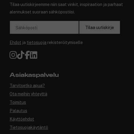
Tilaa uutiskirjeemme niin saat vinkit, inspiraation ja parhaat
alennukset suoraan sähköpostiisi.
Tilaa uutiskirje
Sähköposti
Ehdot
ja
tietosuoja
rekisteröitymiselle
Asiakaspalvelu
Tarvitsetko apua?
Ota meihin yhteyttä
Toimitus
Palautus
Käyttöehdot
Tietosuojakäytäntö