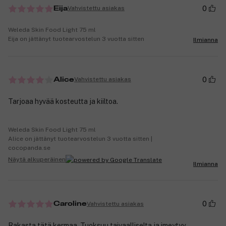
0
Vahvistettu asiakas
Eija
Weleda Skin Food Light 75 ml
Eija on jättänyt tuotearvostelun 3 vuotta sitten
Ilmianna
0
Vahvistettu asiakas
Alice
Tarjoaa hyvää kosteutta ja kiiltoa.
Weleda Skin Food Light 75 ml
Alice on jättänyt tuotearvostelun 3 vuotta sitten |
cocopanda.se
Näytä alkuperäinen
Ilmianna
0
Vahvistettu asiakas
Caroline
Rakasta tätä kermaa. Tuoksuu taivaalliselta ja imeytyy