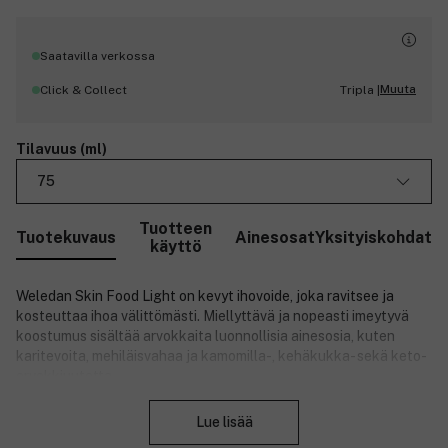
Saatavilla verkossa
Muuta
Click & Collect
Tripla |
Tilavuus (ml)
75
Tuotteen
Tuotekuvaus
Ainesosat
Yksityiskohdat
käyttö
Weledan Skin Food Light on kevyt ihovoide, joka ravitsee ja
kosteuttaa ihoa välittömästi. Miellyttävä ja nopeasti imeytyvä
koostumus sisältää arvokkaita luonnollisia ainesosia, kuten
karitevoita, mehiläisvahaa ja kamomilla-, kehäkukka- sekä keto-
orvokkiuutetta.
Sulje
Mehiläisvaha ehkäisee kosteuden haihtumisen iholta ja suojaa
Lue lisää
ihoa pitkäkestoisesti ulkoisilta rasitteilta. Karitevoi vahvistaa