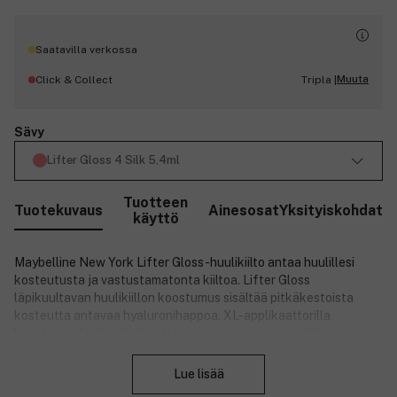
Saatavilla verkossa
Muuta
Click & Collect
Tripla |
Sävy
Lifter Gloss 4 Silk 5,4ml
Tuotteen
Tuotekuvaus
Ainesosat
Yksityiskohdat
käyttö
Maybelline New York Lifter Gloss -huulikiilto antaa huulillesi
kosteutusta ja vastustamatonta kiiltoa. Lifter Gloss
läpikuultavan huulikiillon koostumus sisältää pitkäkestoista
kosteutta antavaa hyaluronihappoa. XL-applikaattorilla
koostumus levittyy helposti ja antaa upean lopputuloksen.
Sulje
Valitse omasi useista läpikuultavista sävyistä ja nauti
täyteläisistä ja kosteutetuista huulista!
Lue lisää