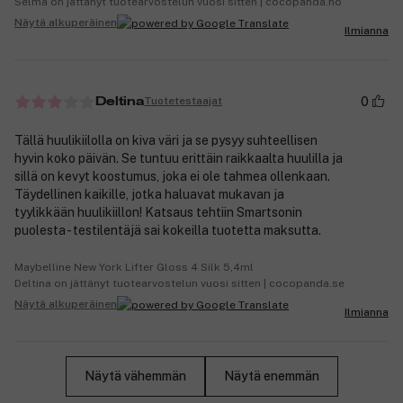
Selma on jättänyt tuotearvostelun vuosi sitten | cocopanda.no
Näytä alkuperäinen
Ilmianna
0
Tuotetestaajat
Deltina
Tällä huulikiilolla on kiva väri ja se pysyy suhteellisen
hyvin koko päivän. Se tuntuu erittäin raikkaalta huulilla ja
sillä on kevyt koostumus, joka ei ole tahmea ollenkaan.
Täydellinen kaikille, jotka haluavat mukavan ja
tyylikkään huulikiillon! Katsaus tehtiin Smartsonin
puolesta - testilentäjä sai kokeilla tuotetta maksutta.
Maybelline New York Lifter Gloss 4 Silk 5,4ml
Deltina on jättänyt tuotearvostelun vuosi sitten | cocopanda.se
Näytä alkuperäinen
Ilmianna
Näytä vähemmän
Näytä enemmän