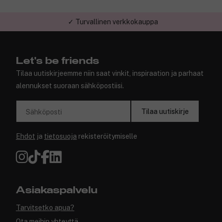
✓ Turvallinen verkkokauppa
Let's be friends
Tilaa uutiskirjeemme niin saat vinkit, inspiraation ja parhaat
alennukset suoraan sähköpostiisi.
Tilaa uutiskirje
Sähköposti
Ehdot
ja
tietosuoja
rekisteröitymiselle
Asiakaspalvelu
Tarvitsetko apua?
Ota meihin yhteyttä