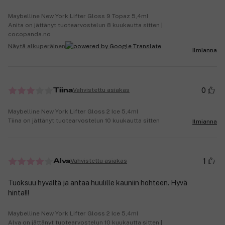
Maybelline New York Lifter Gloss 9 Topaz 5,4ml
Anita on jättänyt tuotearvostelun 8 kuukautta sitten |
cocopanda.no
Näytä alkuperäinen
Ilmianna
0
Vahvistettu asiakas
Tiina
Maybelline New York Lifter Gloss 2 Ice 5,4ml
Tiina on jättänyt tuotearvostelun 10 kuukautta sitten
Ilmianna
1
Vahvistettu asiakas
Alva
Tuoksuu hyvältä ja antaa huulille kauniin hohteen. Hyvä
hinta!!!
Maybelline New York Lifter Gloss 2 Ice 5,4ml
Alva on jättänyt tuotearvostelun 10 kuukautta sitten |