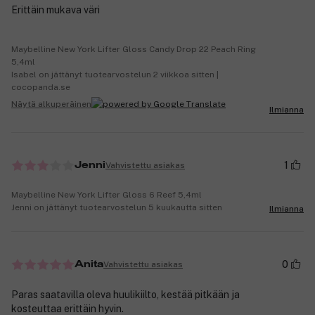
Erittäin mukava väri
Maybelline New York Lifter Gloss Candy Drop 22 Peach Ring
5,4ml
Isabel on jättänyt tuotearvostelun 2 viikkoa sitten |
cocopanda.se
Näytä alkuperäinen
Ilmianna
1
Vahvistettu asiakas
Jenni
Maybelline New York Lifter Gloss 6 Reef 5,4ml
Jenni on jättänyt tuotearvostelun 5 kuukautta sitten
Ilmianna
0
Vahvistettu asiakas
Anita
Paras saatavilla oleva huulikiilto, kestää pitkään ja
kosteuttaa erittäin hyvin.