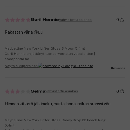
0
Vahvistettu asiakas
Gøril Hennie
Rakastan väriä 😘👍🏻
Maybelline New York Lifter Gloss 3 Moon 5,4ml
Gøril Hennie on jättänyt tuotearvostelun vuosi sitten |
cocopanda.no
Näytä alkuperäinen
Ilmianna
0
Vahvistettu asiakas
Selma
Hieman kitkerä jälkimaku, mutta ihana, raikas oranssi väri
Maybelline New York Lifter Gloss Candy Drop 22 Peach Ring
5,4ml