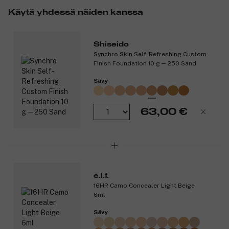
Maybelline New York läpikuultava huulikiilto
Antaa huulillesi kosteutusta ja vastustamatonta kiiltoa
Käytä yhdessä näiden kanssa
Hyaluronihappoa sisältää koostumus antaa pitkäkestoista
kosteutta
XL-applikaattorilla koostumus levittyy helposti ja antaa
Shiseido
upean lopputuloksen
Synchro Skin Self-Refreshing Custom
Valitse omasi useista läpikuultavista sävyistä ja nauti
Finish Foundation 10 g ─ 250 Sand
täyteläisistä ja kosteutetuista huulista
Sävy
Tuotenumero:
3143796
63,00 €
e.l.f.
16HR Camo Concealer Light Beige
6ml
Sävy