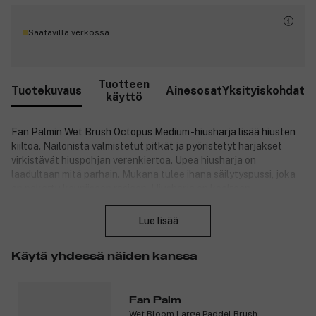
Saatavilla verkossa
Tuotteen
Tuotekuvaus
Ainesosat
Yksityiskohdat
käyttö
Fan Palmin Wet Brush Octopus Medium -hiusharja lisää hiusten
kiiltoa. Nailonista valmistetut pitkät ja pyöristetyt harjakset
virkistävät hiuspohjan verenkiertoa. Upea hiusharja on
laadultaan mitä parhain. Mukana tulee ihana säilytyspussi, joka
on pakattu kauniiseen rasiaan. Hiusharja on kooltaan
Sulje
keskikokoinen.
Lue lisää
Tuotenumero:
3205725
Käytä yhdessä näiden kanssa
Fan Palm
Wet Bloom Large Paddel Brush