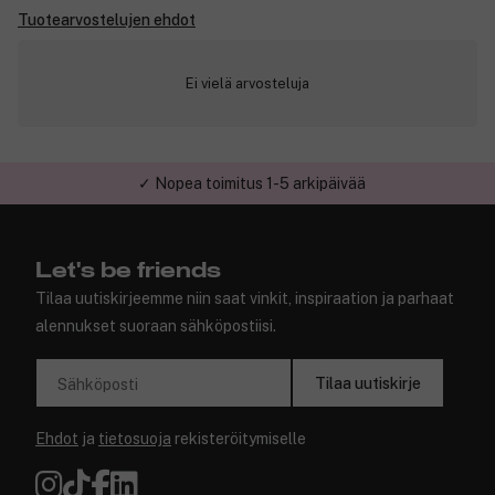
Tuotearvostelujen ehdot
Ei vielä arvosteluja
✓ Nopea toimitus 1-5 arkipäivää
✓ Turvallinen verkkokauppa
Let's be friends
Tilaa uutiskirjeemme niin saat vinkit, inspiraation ja parhaat
alennukset suoraan sähköpostiisi.
Tilaa uutiskirje
Sähköposti
Ehdot
ja
tietosuoja
rekisteröitymiselle