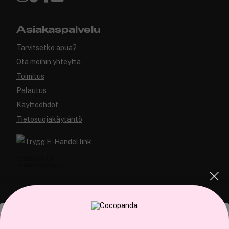
Asiakaspalvelu
Tarvitsetko apua?
Ota meihin yhteyttä
Toimitus
Palautus
Käyttöehdot
Tietosuojakäytäntö
COCOPANDA.FI
Tämä sivusto käyttää evästeitä