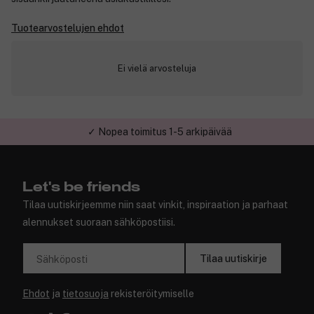
Tuotearvostelujen ehdot
Ei vielä arvosteluja
✓ Nopea toimitus 1-5 arkipäivää
✓ Turvallinen verkkokauppa
Let's be friends
Tilaa uutiskirjeemme niin saat vinkit, inspiraation ja parhaat
alennukset suoraan sähköpostiisi.
Tilaa uutiskirje
Sähköposti
Ehdot
ja
tietosuoja
rekisteröitymiselle