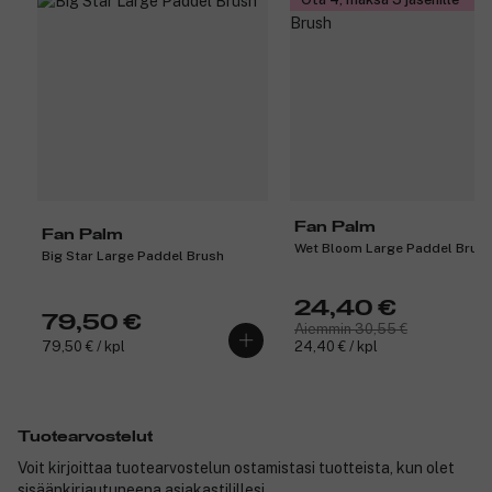
Fan Palm
Fan Palm
Wet Bloom Large Paddel Brus
Big Star Large Paddel Brush
24,40 €
79,50 €
Aiemmin 30,55 €
79,50 € / kpl
24,40 € / kpl
Tuotearvostelut
Voit kirjoittaa tuotearvostelun ostamistasi tuotteista, kun olet
sisäänkirjautuneena asiakastilillesi.