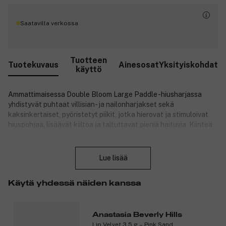
Saatavilla verkossa
Tuotteen
Tuotekuvaus
Ainesosat
Yksityiskohdat
käyttö
Ammattimaisessa Double Bloom Large Paddle -hiusharjassa
yhdistyvät puhtaat villisian- ja nailonharjakset sekä
kaksinkertaiset, pyöristetyt piikit, jotka hierovat ja stimuloivat
hiuspohjaa, lisäävät kiiltoa ja taltuttavat pieniä haituvia. Kiinteä
tyynyosa jakaa paineen tasaisesti, jotta harja liikkuu
Sulje
saumattomasti hiuksissasi. Tämä hiusharja sopii erityisesti
pidemmille ja paksummille hiuksille.
Lue lisää
Tuotenumero:
3305972
Käytä yhdessä näiden kanssa
Anastasia Beverly Hills
Lip Velvet 3,5 g – Pink Sand