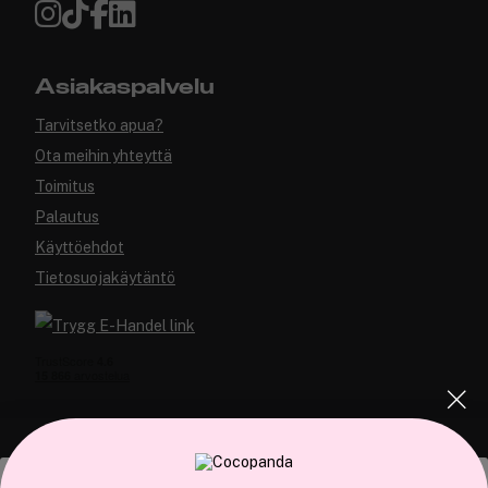
Asiakaspalvelu
Tarvitsetko apua?
Ota meihin yhteyttä
Toimitus
Palautus
Käyttöehdot
Tietosuojakäytäntö